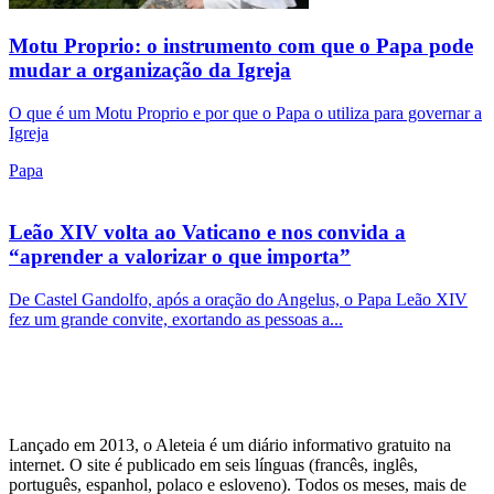
Motu Proprio: o instrumento com que o Papa pode
mudar a organização da Igreja
O que é um Motu Proprio e por que o Papa o utiliza para governar a
Igreja
Papa
Leão XIV volta ao Vaticano e nos convida a
“aprender a valorizar o que importa”
De Castel Gandolfo, após a oração do Angelus, o Papa Leão XIV
fez um grande convite, exortando as pessoas a...
Lançado em 2013, o Aleteia é um diário informativo gratuito na
internet. O site é publicado em seis línguas (francês, inglês,
português, espanhol, polaco e esloveno). Todos os meses, mais de