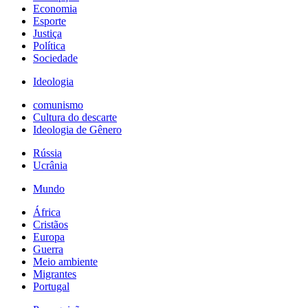
Economia
Esporte
Justiça
Política
Sociedade
Ideologia
comunismo
Cultura do descarte
Ideologia de Gênero
Rússia
Ucrânia
Mundo
África
Cristãos
Europa
Guerra
Meio ambiente
Migrantes
Portugal