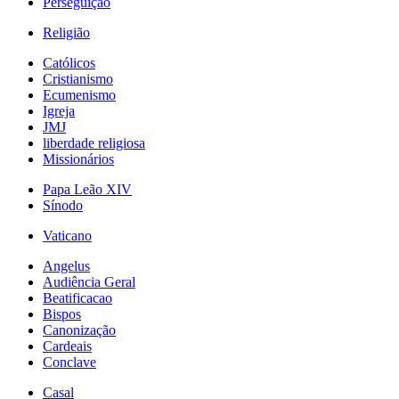
Perseguição
Religião
Católicos
Cristianismo
Ecumenismo
Igreja
JMJ
liberdade religiosa
Missionários
Papa Leão XIV
Sínodo
Vaticano
Angelus
Audiência Geral
Beatificacao
Bispos
Canonização
Cardeais
Conclave
Casal