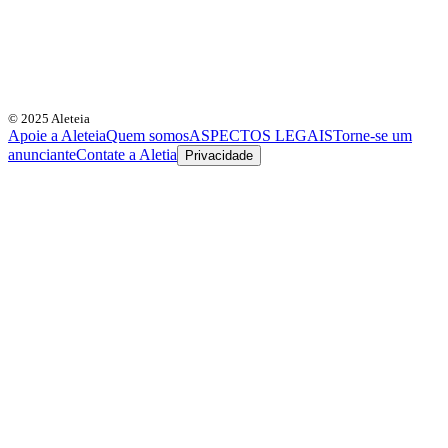
© 2025 Aleteia
Apoie a Aleteia
Quem somos
ASPECTOS LEGAIS
Torne-se um
anunciante
Contate a Aletia
Privacidade