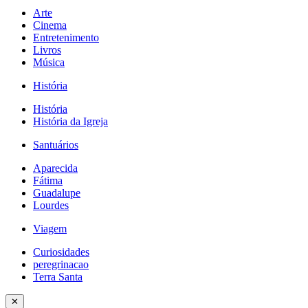
Arte
Cinema
Entretenimento
Livros
Música
História
História
História da Igreja
Santuários
Aparecida
Fátima
Guadalupe
Lourdes
Viagem
Curiosidades
peregrinacao
Terra Santa
✕