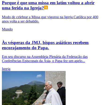
Porque é que uma missa em latim voltou a abrir
uma ferida na Igreja?
Modo de celebrar a Missa que vigorou na Igreja Católica por 400
anos volta a ser debatido.
Mundo
Às vésperas da JMJ, bispos asiáticos recebem
encorajamento do Papa.
Em seu discurso na Assembleia Plenária da Federação das
Conferências Episcopais da Ásia, o Papa fez um apelo...
Igreja