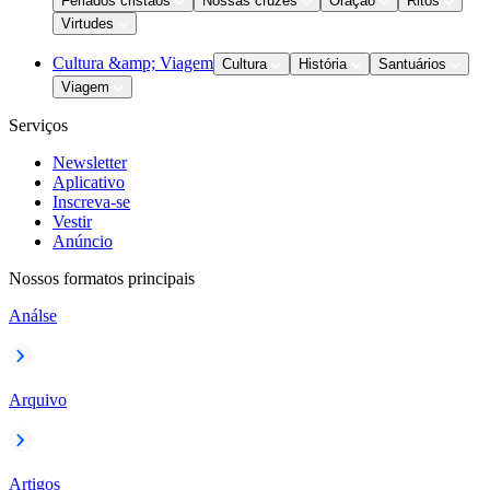
Feriados cristãos
Nossas cruzes
Oração
Ritos
Virtudes
Cultura &amp; Viagem
Cultura
História
Santuários
Viagem
Serviços
Newsletter
Aplicativo
Inscreva-se
Vestir
Anúncio
Nossos formatos principais
Análse
Arquivo
Artigos