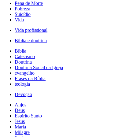
Pena de Morte
Pobreza
Suicídio
Vida
Vida profissional
Bíblia e doutrina
Bíblia
Catecismo
Doutrina
Doutrina Social da Igreja
evangelho
Frases da Bíblia
teologia
Devoção
Anjos
Deus
Espírito Santo
Jesus
Maria
Milagre