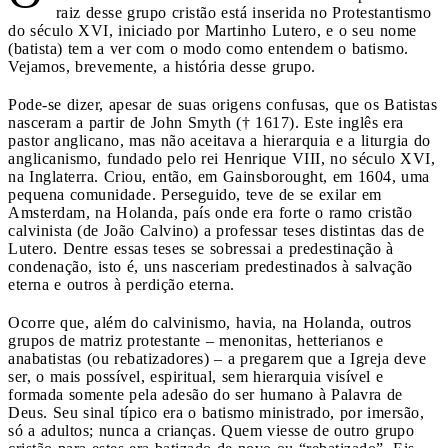
raiz desse grupo cristão está inserida no Protestantismo
do século XVI, iniciado por Martinho Lutero, e o seu nome
(batista) tem a ver com o modo como entendem o batismo.
Vejamos, brevemente, a história desse grupo.
Pode-se dizer, apesar de suas origens confusas, que os Batistas
nasceram a partir de John Smyth († 1617). Este inglês era
pastor anglicano, mas não aceitava a hierarquia e a liturgia do
anglicanismo, fundado pelo rei Henrique VIII, no século XVI,
na Inglaterra. Criou, então, em Gainsborought, em 1604, uma
pequena comunidade. Perseguido, teve de se exilar em
Amsterdam, na Holanda, país onde era forte o ramo cristão
calvinista (de João Calvino) a professar teses distintas das de
Lutero. Dentre essas teses se sobressai a predestinação à
condenação, isto é, uns nasceriam predestinados à salvação
eterna e outros à perdição eterna.
Ocorre que, além do calvinismo, havia, na Holanda, outros
grupos de matriz protestante – menonitas, hetterianos e
anabatistas (ou rebatizadores) – a pregarem que a Igreja deve
ser, o mais possível, espiritual, sem hierarquia visível e
formada somente pela adesão do ser humano à Palavra de
Deus. Seu sinal típico era o batismo ministrado, por imersão,
só a adultos; nunca a crianças. Quem viesse de outro grupo