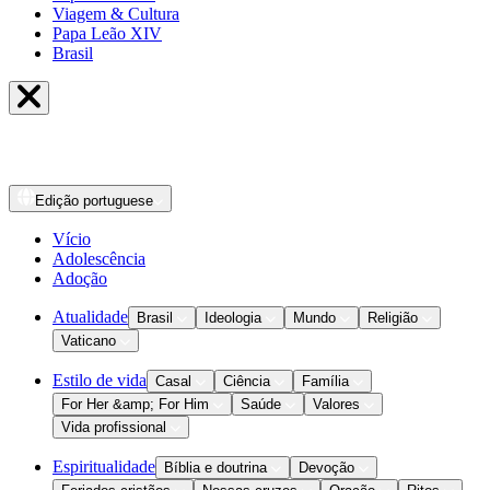
Viagem & Cultura
Papa Leão XIV
Brasil
Edição
portuguese
Vício
Adolescência
Adoção
Atualidade
Brasil
Ideologia
Mundo
Religião
Vaticano
Estilo de vida
Casal
Ciência
Família
For Her &amp; For Him
Saúde
Valores
Vida profissional
Espiritualidade
Bíblia e doutrina
Devoção