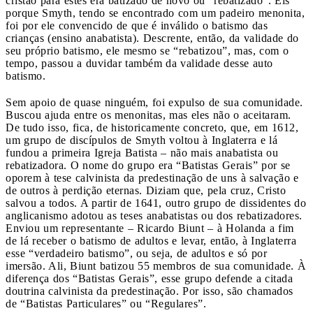
cristão para estes era batizado de novo ou “rebatizado”. Eis
porque Smyth, tendo se encontrado com um padeiro menonita,
foi por ele convencido de que é inválido o batismo das
crianças (ensino anabatista). Descrente, então, da validade do
seu próprio batismo, ele mesmo se “rebatizou”, mas, com o
tempo, passou a duvidar também da validade desse auto
batismo.
Sem apoio de quase ninguém, foi expulso de sua comunidade.
Buscou ajuda entre os menonitas, mas eles não o aceitaram.
De tudo isso, fica, de historicamente concreto, que, em 1612,
um grupo de discípulos de Smyth voltou à Inglaterra e lá
fundou a primeira Igreja Batista – não mais anabatista ou
rebatizadora. O nome do grupo era “Batistas Gerais” por se
oporem à tese calvinista da predestinação de uns à salvação e
de outros à perdição eternas. Diziam que, pela cruz, Cristo
salvou a todos. A partir de 1641, outro grupo de dissidentes do
anglicanismo adotou as teses anabatistas ou dos rebatizadores.
Enviou um representante – Ricardo Biunt – à Holanda a fim
de lá receber o batismo de adultos e levar, então, à Inglaterra
esse “verdadeiro batismo”, ou seja, de adultos e só por
imersão. Ali, Biunt batizou 55 membros de sua comunidade. À
diferença dos “Batistas Gerais”, esse grupo defende a citada
doutrina calvinista da predestinação. Por isso, são chamados
de “Batistas Particulares” ou “Regulares”.