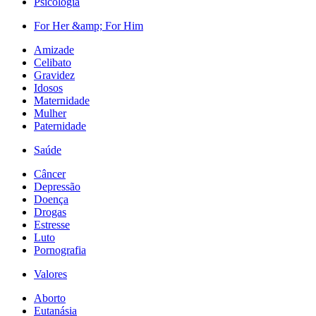
Psicologia
For Her &amp; For Him
Amizade
Celibato
Gravidez
Idosos
Maternidade
Mulher
Paternidade
Saúde
Câncer
Depressão
Doença
Drogas
Estresse
Luto
Pornografia
Valores
Aborto
Eutanásia