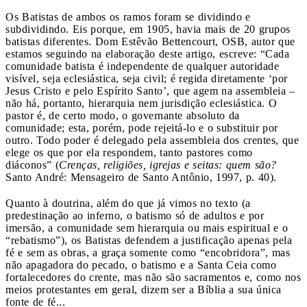
Os Batistas de ambos os ramos foram se dividindo e
subdividindo. Eis porque, em 1905, havia mais de 20 grupos
batistas diferentes. Dom Estêvão Bettencourt, OSB, autor que
estamos seguindo na elaboração deste artigo, escreve: “Cada
comunidade batista é independente de qualquer autoridade
visível, seja eclesiástica, seja civil; é regida diretamente ‘por
Jesus Cristo e pelo Espírito Santo’, que agem na assembleia –
não há, portanto, hierarquia nem jurisdição eclesiástica. O
pastor é, de certo modo, o governante absoluto da
comunidade; esta, porém, pode rejeitá-lo e o substituir por
outro. Todo poder é delegado pela assembleia dos crentes, que
elege os que por ela respondem, tanto pastores como
diáconos” (
Crenças, religiões, igrejas e seitas: quem são?
Santo André: Mensageiro de Santo Antônio, 1997, p. 40).
Quanto à doutrina, além do que já vimos no texto (a
predestinação ao inferno, o batismo só de adultos e por
imersão, a comunidade sem hierarquia ou mais espiritual e o
“rebatismo”), os Batistas defendem a justificação apenas pela
fé e sem as obras, a graça somente como “encobridora”, mas
não apagadora do pecado, o batismo e a Santa Ceia como
fortalecedores do crente, mas não são sacramentos e, como nos
meios protestantes em geral, dizem ser a Bíblia a sua única
fonte de fé...