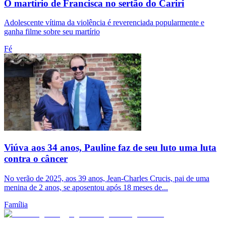
O martírio de Francisca no sertão do Cariri
Adolescente vítima da violência é reverenciada popularmente e
ganha filme sobre seu martírio
Fé
Viúva aos 34 anos, Pauline faz de seu luto uma luta
contra o câncer
No verão de 2025, aos 39 anos, Jean-Charles Crucis, pai de uma
menina de 2 anos, se aposentou após 18 meses de...
Família