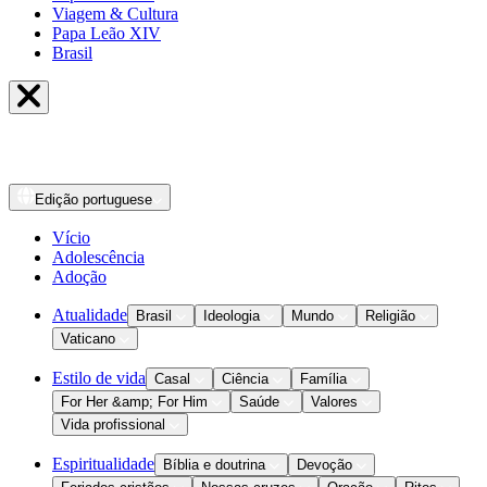
Viagem & Cultura
Papa Leão XIV
Brasil
Edição
portuguese
Vício
Adolescência
Adoção
Atualidade
Brasil
Ideologia
Mundo
Religião
Vaticano
Estilo de vida
Casal
Ciência
Família
For Her &amp; For Him
Saúde
Valores
Vida profissional
Espiritualidade
Bíblia e doutrina
Devoção