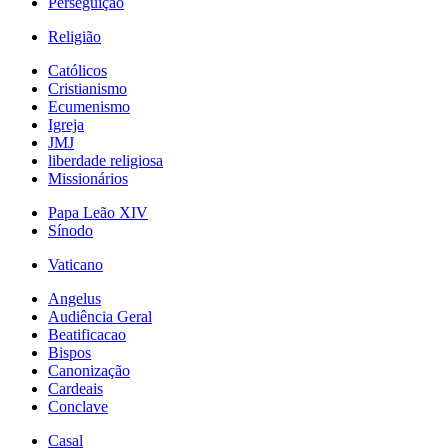
Perseguição
Religião
Católicos
Cristianismo
Ecumenismo
Igreja
JMJ
liberdade religiosa
Missionários
Papa Leão XIV
Sínodo
Vaticano
Angelus
Audiência Geral
Beatificacao
Bispos
Canonização
Cardeais
Conclave
Casal