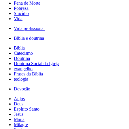
Pena de Morte
Pobreza
Suicídio
Vida
Vida profissional
Bíblia e doutrina
Bíblia
Catecismo
Doutrina
Doutrina Social da Igreja
evangelho
Frases da Bíblia
teologia
Devoção
Anjos
Deus
Espírito Santo
Jesus
Maria
Milagre