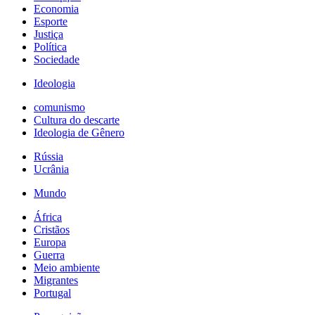
Economia
Esporte
Justiça
Política
Sociedade
Ideologia
comunismo
Cultura do descarte
Ideologia de Gênero
Rússia
Ucrânia
Mundo
África
Cristãos
Europa
Guerra
Meio ambiente
Migrantes
Portugal