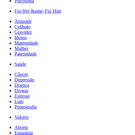
Psicologia
For Her &amp; For Him
Amizade
Celibato
Gravidez
Idosos
Maternidade
Mulher
Paternidade
Saúde
Câncer
Depressão
Doença
Drogas
Estresse
Luto
Pornografia
Valores
Aborto
Eutanásia