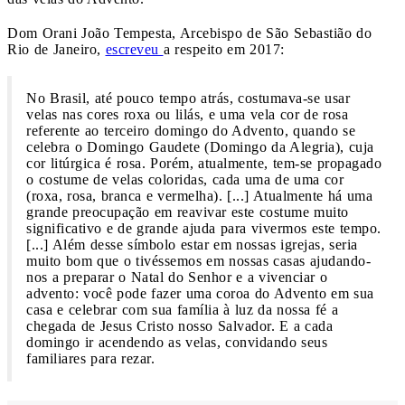
Dom Orani João Tempesta, Arcebispo de São Sebastião do
Rio de Janeiro,
escreveu
a respeito em 2017:
No Brasil, até pouco tempo atrás, costumava-se usar
velas nas cores roxa ou lilás, e uma vela cor de rosa
referente ao terceiro domingo do Advento, quando se
celebra o Domingo Gaudete (Domingo da Alegria), cuja
cor litúrgica é rosa. Porém, atualmente, tem-se propagado
o costume de velas coloridas, cada uma de uma cor
(roxa, rosa, branca e vermelha). [...] Atualmente há uma
grande preocupação em reavivar este costume muito
significativo e de grande ajuda para vivermos este tempo.
[...] Além desse símbolo estar em nossas igrejas, seria
muito bom que o tivéssemos em nossas casas ajudando-
nos a preparar o Natal do Senhor e a vivenciar o
advento: você pode fazer uma coroa do Advento em sua
casa e celebrar com sua família à luz da nossa fé a
chegada de Jesus Cristo nosso Salvador. E a cada
domingo ir acendendo as velas, convidando seus
familiares para rezar.