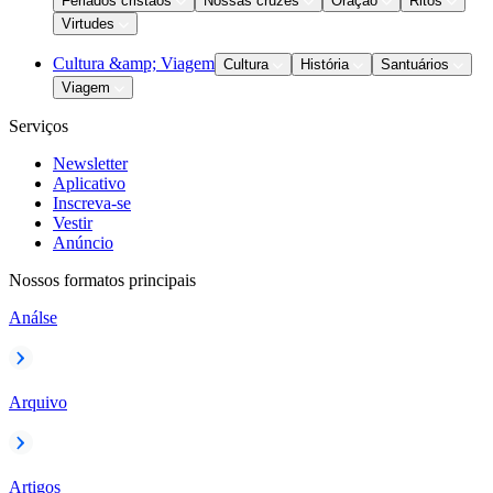
Feriados cristãos
Nossas cruzes
Oração
Ritos
Virtudes
Cultura &amp; Viagem
Cultura
História
Santuários
Viagem
Serviços
Newsletter
Aplicativo
Inscreva-se
Vestir
Anúncio
Nossos formatos principais
Análse
Arquivo
Artigos