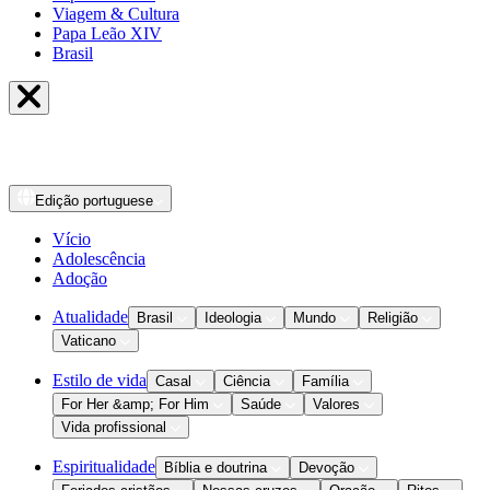
Viagem & Cultura
Papa Leão XIV
Brasil
Edição
portuguese
Vício
Adolescência
Adoção
Atualidade
Brasil
Ideologia
Mundo
Religião
Vaticano
Estilo de vida
Casal
Ciência
Família
For Her &amp; For Him
Saúde
Valores
Vida profissional
Espiritualidade
Bíblia e doutrina
Devoção