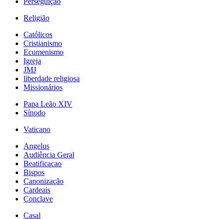
Perseguição
Religião
Católicos
Cristianismo
Ecumenismo
Igreja
JMJ
liberdade religiosa
Missionários
Papa Leão XIV
Sínodo
Vaticano
Angelus
Audiência Geral
Beatificacao
Bispos
Canonização
Cardeais
Conclave
Casal