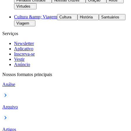
Feriados cristãos
Nossas cruzes
Oração
Ritos
Virtudes
Cultura &amp; Viagem
Cultura
História
Santuários
Viagem
Serviços
Newsletter
Aplicativo
Inscreva-se
Vestir
Anúncio
Nossos formatos principais
Análse
Arquivo
Artigos