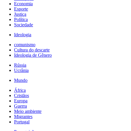
Economia
Esporte
Justiça
Política
Sociedade
Ideologia
comunismo
Cultura do descarte
Ideologia de Gênero
Rússia
Ucrânia
Mundo
África
Cristãos
Europa
Guerra
Meio ambiente
Migrantes
Portugal