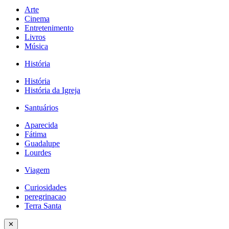
Arte
Cinema
Entretenimento
Livros
Música
História
História
História da Igreja
Santuários
Aparecida
Fátima
Guadalupe
Lourdes
Viagem
Curiosidades
peregrinacao
Terra Santa
✕