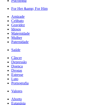
Psicologia
For Her &amp; For Him
Amizade
Celibato
Gravidez
Idosos
Maternidade
Mulher
Paternidade
Saúde
Câncer
Depressão
Doença
Drogas
Estresse
Luto
Pornografia
Valores
Aborto
Eutanásia