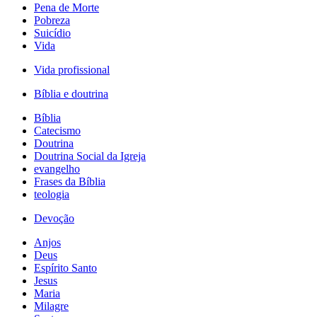
Pena de Morte
Pobreza
Suicídio
Vida
Vida profissional
Bíblia e doutrina
Bíblia
Catecismo
Doutrina
Doutrina Social da Igreja
evangelho
Frases da Bíblia
teologia
Devoção
Anjos
Deus
Espírito Santo
Jesus
Maria
Milagre