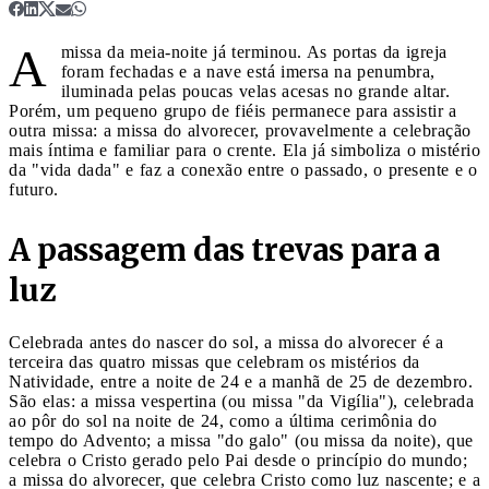
A
missa da meia-noite já terminou. As portas da igreja
foram fechadas e a nave está imersa na penumbra,
iluminada pelas poucas velas acesas no grande altar.
Porém, um pequeno grupo de fiéis permanece para assistir a
outra missa: a missa do alvorecer, provavelmente a celebração
mais íntima e familiar para o crente. Ela já simboliza o mistério
da "vida dada" e faz a conexão entre o passado, o presente e o
futuro.
A passagem das trevas para a
luz
Celebrada antes do nascer do sol, a missa do alvorecer é a
terceira das quatro missas que celebram os mistérios da
Natividade, entre a noite de 24 e a manhã de 25 de dezembro.
São elas: a missa vespertina (ou missa "da Vigília"), celebrada
ao pôr do sol na noite de 24, como a última cerimônia do
tempo do Advento; a missa "do galo" (ou missa da noite), que
celebra o Cristo gerado pelo Pai desde o princípio do mundo;
a missa do alvorecer, que celebra Cristo como luz nascente; e a