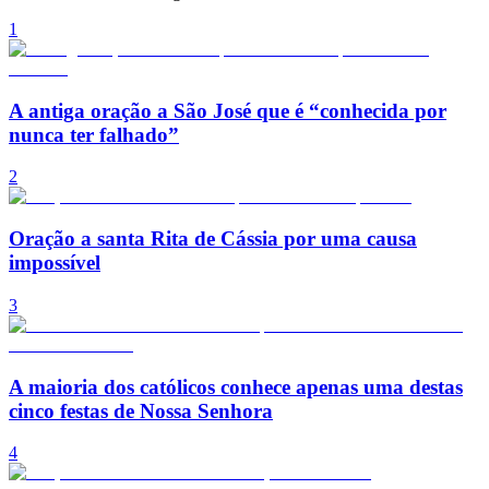
1
A antiga oração a São José que é “conhecida por
nunca ter falhado”
2
Oração a santa Rita de Cássia por uma causa
impossível
3
A maioria dos católicos conhece apenas uma destas
cinco festas de Nossa Senhora
4