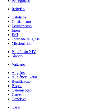
Perseguição
Religião
Católicos
Cristianismo
Ecumenismo
Igreja
JMJ
liberdade religiosa
Missionários
Papa Leão XIV
Sínodo
Vaticano
Angelus
Audiência Geral
Beatificacao
Bispos
Canonização
Cardeais
Conclave
Casal