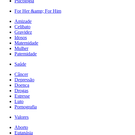
Psicologia
For Her &amp; For Him
Amizade
Celibato
Gravidez
Idosos
Maternidade
Mulher
Paternidade
Saúde
Câncer
Depressão
Doença
Drogas
Estresse
Luto
Pornografia
Valores
Aborto
Eutanásia