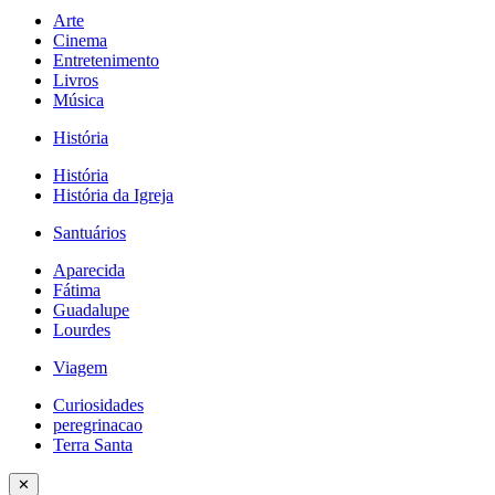
Arte
Cinema
Entretenimento
Livros
Música
História
História
História da Igreja
Santuários
Aparecida
Fátima
Guadalupe
Lourdes
Viagem
Curiosidades
peregrinacao
Terra Santa
✕