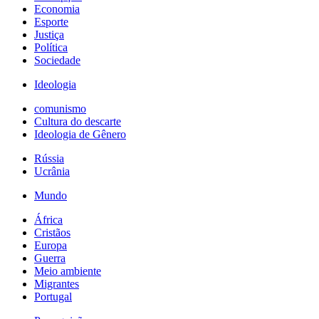
Economia
Esporte
Justiça
Política
Sociedade
Ideologia
comunismo
Cultura do descarte
Ideologia de Gênero
Rússia
Ucrânia
Mundo
África
Cristãos
Europa
Guerra
Meio ambiente
Migrantes
Portugal