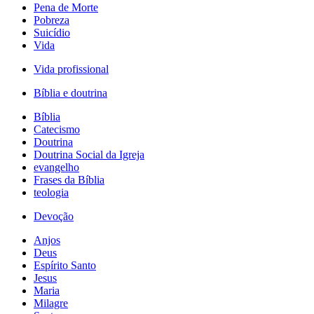
Pena de Morte
Pobreza
Suicídio
Vida
Vida profissional
Bíblia e doutrina
Bíblia
Catecismo
Doutrina
Doutrina Social da Igreja
evangelho
Frases da Bíblia
teologia
Devoção
Anjos
Deus
Espírito Santo
Jesus
Maria
Milagre