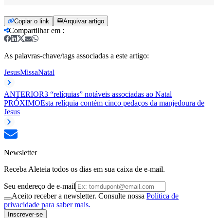
Copiar o link
Arquivar artigo
Compartilhar em
:
As palavras-chave/tags associadas a este artigo:
Jesus
Missa
Natal
ANTERIOR
3 “relíquias” notáveis associadas ao Natal
PRÓXIMO
Esta relíquia contém cinco pedaços da manjedoura de
Jesus
Newsletter
Receba Aleteia todos os dias em sua caixa de e-mail.
Seu endereço de e-mail
Aceito receber a newsletter. Consulte nossa
Política de
privacidade para saber mais.
Inscrever-se