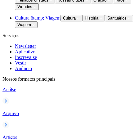
Feriados cristãos
Nossas cruzes
Oração
Ritos
Virtudes
Cultura &amp; Viagem
Cultura
História
Santuários
Viagem
Serviços
Newsletter
Aplicativo
Inscreva-se
Vestir
Anúncio
Nossos formatos principais
Análse
Arquivo
Artigos