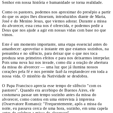
Senhor em nossa história e humanidade se torna realidade.
Como os pastores, podemos nos aproximar do presépio a partir
do que os anjos lhes disseram, introduzidos diante de Maria,
José e do Menino Jesus, que viemos adorar. Durante a missa
do alvorecer, essa cena nos é oferecida, e podemos pedir a
Deus que nos ajude a agir em nossas vidas com base no que
vimos.
Este é um momento importante, uma etapa essencial antes do
amanhecer: aproveitar o instante em que estamos sozinhos, na
penumbra e no silêncio, para deixar que o que nos toca
produza seus primeiros efeitos e para nos deixarmos interpelar.
Pois uma nova luz nos invade, como diz a oração de abertura
da missa do alvorecer — uma luz que já ilumina nossos
corações pela fé e nos permite fazê-la resplandecer em toda a
nossa vida. O mistério da Natividade se desdobra.
O Papa Francisco aprecia esse tempo de silêncio "com os
pastores". Quando era arcebispo de Buenos Aires, ele
costumava passar um tempo sozinho antes da missa do
alvorecer, como contou em uma entrevista à imprensa
(Osservatore Romano): "Frequentemente, após a missa da
noite, eu passava cerca de uma hora, sozinho, em uma capela
antes de celebrar a missa do alvorecer".