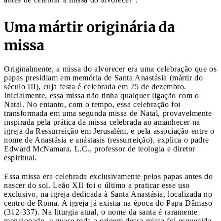
Uma mártir originária da
missa
Originalmente, a missa do alvorecer era uma celebração que os
papas presidiam em memória de Santa Anastásia (mártir do
século III), cuja festa é celebrada em 25 de dezembro.
Inicialmente, essa missa não tinha qualquer ligação com o
Natal. No entanto, com o tempo, essa celebração foi
transformada em uma segunda missa de Natal, provavelmente
inspirada pela prática da missa celebrada ao amanhecer na
igreja da Ressurreição em Jerusalém, e pela associação entre o
nome de Anastásia e anástasis (ressurreição), explica o padre
Edward McNamara, L.C., professor de teologia e diretor
espiritual.
Essa missa era celebrada exclusivamente pelos papas antes do
nascer do sol. Leão XII foi o último a praticar esse uso
exclusivo, na igreja dedicada à Santa Anastásia, localizada no
centro de Roma. A igreja já existia na época do Papa Dâmaso
(312-337). Na liturgia atual, o nome da santa é raramente
mencionado, e quase toda a origem dessa missa foi esquecida.