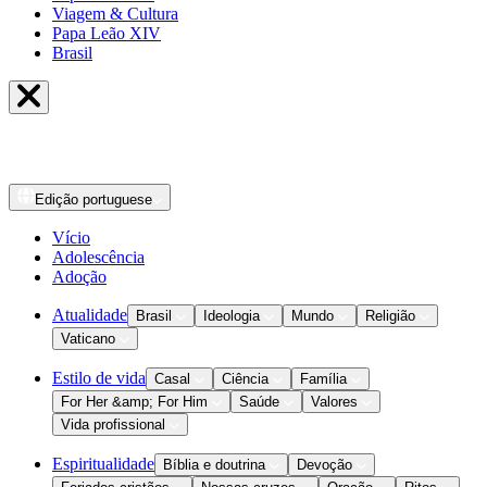
Viagem & Cultura
Papa Leão XIV
Brasil
Edição
portuguese
Vício
Adolescência
Adoção
Atualidade
Brasil
Ideologia
Mundo
Religião
Vaticano
Estilo de vida
Casal
Ciência
Família
For Her &amp; For Him
Saúde
Valores
Vida profissional
Espiritualidade
Bíblia e doutrina
Devoção