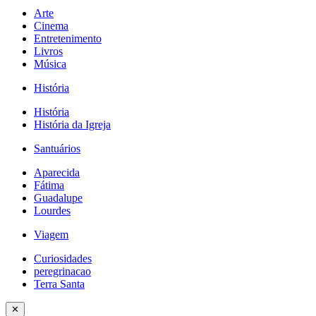
Arte
Cinema
Entretenimento
Livros
Música
História
História
História da Igreja
Santuários
Aparecida
Fátima
Guadalupe
Lourdes
Viagem
Curiosidades
peregrinacao
Terra Santa
✕