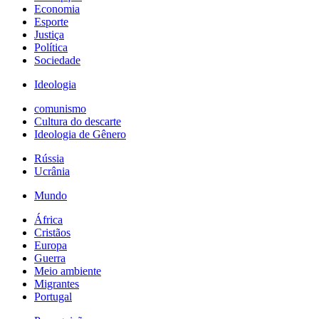
Economia
Esporte
Justiça
Política
Sociedade
Ideologia
comunismo
Cultura do descarte
Ideologia de Gênero
Rússia
Ucrânia
Mundo
África
Cristãos
Europa
Guerra
Meio ambiente
Migrantes
Portugal