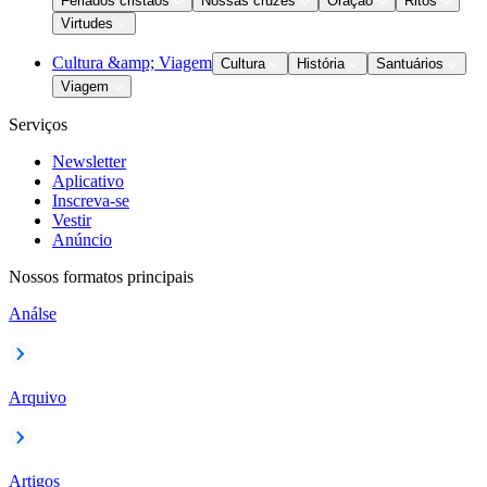
Feriados cristãos
Nossas cruzes
Oração
Ritos
Virtudes
Cultura &amp; Viagem
Cultura
História
Santuários
Viagem
Serviços
Newsletter
Aplicativo
Inscreva-se
Vestir
Anúncio
Nossos formatos principais
Análse
Arquivo
Artigos