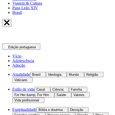
Viagem & Cultura
Papa Leão XIV
Brasil
Edição
portuguese
Vício
Adolescência
Adoção
Atualidade
Brasil
Ideologia
Mundo
Religião
Vaticano
Estilo de vida
Casal
Ciência
Família
For Her &amp; For Him
Saúde
Valores
Vida profissional
Espiritualidade
Bíblia e doutrina
Devoção