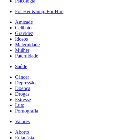
Psicologia
For Her &amp; For Him
Amizade
Celibato
Gravidez
Idosos
Maternidade
Mulher
Paternidade
Saúde
Câncer
Depressão
Doença
Drogas
Estresse
Luto
Pornografia
Valores
Aborto
Eutanásia