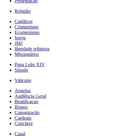
Perseguição
Religião
Católicos
Cristianismo
Ecumenismo
Igreja
JMJ
liberdade religiosa
Missionários
Papa Leão XIV
Sínodo
Vaticano
Angelus
Audiência Geral
Beatificacao
Bispos
Canonização
Cardeais
Conclave
Casal