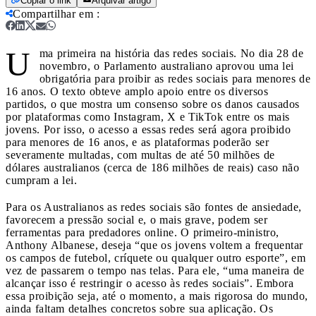
Copiar o link
Arquivar artigo
Compartilhar em
:
U
ma primeira na história das redes sociais. No dia 28 de
novembro, o Parlamento australiano aprovou uma lei
obrigatória para proibir as redes sociais para menores de
16 anos. O texto obteve amplo apoio entre os diversos
partidos, o que mostra um consenso sobre os danos causados
por plataformas como Instagram, X e TikTok entre os mais
jovens. Por isso, o acesso a essas redes será agora proibido
para menores de 16 anos, e as plataformas poderão ser
severamente multadas, com multas de até 50 milhões de
dólares australianos (cerca de 186 milhões de reais) caso não
cumpram a lei.
Para os Australianos as redes sociais são fontes de ansiedade,
favorecem a pressão social e, o mais grave, podem ser
ferramentas para predadores online. O primeiro-ministro,
Anthony Albanese, deseja “que os jovens voltem a frequentar
os campos de futebol, críquete ou qualquer outro esporte”, em
vez de passarem o tempo nas telas. Para ele, “uma maneira de
alcançar isso é restringir o acesso às redes sociais”. Embora
essa proibição seja, até o momento, a mais rigorosa do mundo,
ainda faltam detalhes concretos sobre sua aplicação. Os