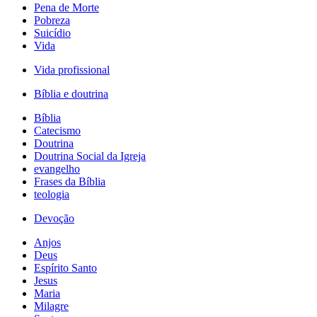
Pena de Morte
Pobreza
Suicídio
Vida
Vida profissional
Bíblia e doutrina
Bíblia
Catecismo
Doutrina
Doutrina Social da Igreja
evangelho
Frases da Bíblia
teologia
Devoção
Anjos
Deus
Espírito Santo
Jesus
Maria
Milagre