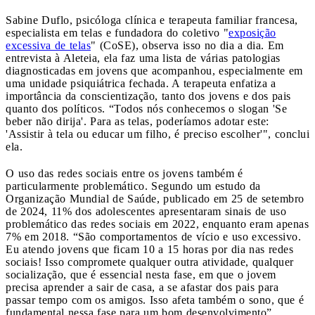
Sabine Duflo, psicóloga clínica e terapeuta familiar francesa,
especialista em telas e fundadora do coletivo "
exposição
excessiva de telas
" (CoSE), observa isso no dia a dia. Em
entrevista à Aleteia, ela faz uma lista de várias patologias
diagnosticadas em jovens que acompanhou, especialmente em
uma unidade psiquiátrica fechada. A terapeuta enfatiza a
importância da conscientização, tanto dos jovens e dos pais
quanto dos políticos. “Todos nós conhecemos o slogan 'Se
beber não dirija'. Para as telas, poderíamos adotar este:
'Assistir à tela ou educar um filho, é preciso escolher'", conclui
ela.
O uso das redes sociais entre os jovens também é
particularmente problemático. Segundo um estudo da
Organização Mundial de Saúde, publicado em 25 de setembro
de 2024, 11% dos adolescentes apresentaram sinais de uso
problemático das redes sociais em 2022, enquanto eram apenas
7% em 2018. “São comportamentos de vício e uso excessivo.
Eu atendo jovens que ficam 10 a 15 horas por dia nas redes
sociais! Isso compromete qualquer outra atividade, qualquer
socialização, que é essencial nesta fase, em que o jovem
precisa aprender a sair de casa, a se afastar dos pais para
passar tempo com os amigos. Isso afeta também o sono, que é
fundamental nessa fase para um bom desenvolvimento”,