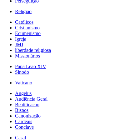
Perseguição
Religião
Católicos
Cristianismo
Ecumenismo
Igreja
JMJ
liberdade religiosa
Missionários
Papa Leão XIV
Sínodo
Vaticano
Angelus
Audiência Geral
Beatificacao
Bispos
Canonização
Cardeais
Conclave
Casal