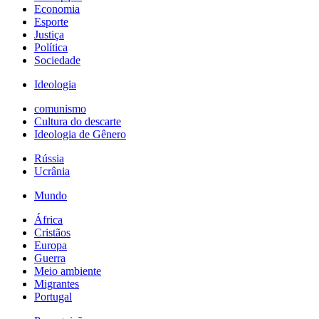
Economia
Esporte
Justiça
Política
Sociedade
Ideologia
comunismo
Cultura do descarte
Ideologia de Gênero
Rússia
Ucrânia
Mundo
África
Cristãos
Europa
Guerra
Meio ambiente
Migrantes
Portugal