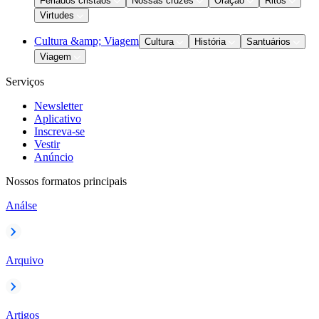
Feriados cristãos
Nossas cruzes
Oração
Ritos
Virtudes
Cultura &amp; Viagem
Cultura
História
Santuários
Viagem
Serviços
Newsletter
Aplicativo
Inscreva-se
Vestir
Anúncio
Nossos formatos principais
Análse
Arquivo
Artigos