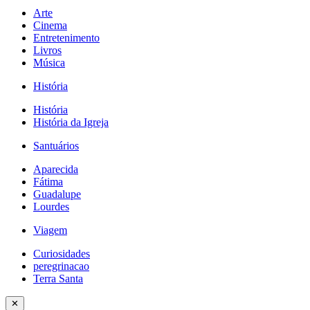
Arte
Cinema
Entretenimento
Livros
Música
História
História
História da Igreja
Santuários
Aparecida
Fátima
Guadalupe
Lourdes
Viagem
Curiosidades
peregrinacao
Terra Santa
✕