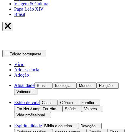
Viagem & Cultura
Papa Leão XIV
Brasil
Edição
portuguese
Vício
Adolescência
Adoção
Atualidade
Brasil
Ideologia
Mundo
Religião
Vaticano
Estilo de vida
Casal
Ciência
Família
For Her &amp; For Him
Saúde
Valores
Vida profissional
Espiritualidade
Bíblia e doutrina
Devoção