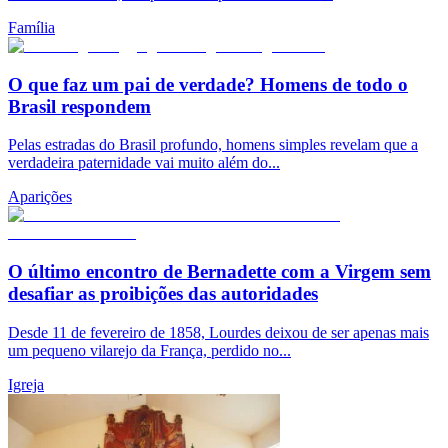
Família
O que faz um pai de verdade? Homens de todo o
Brasil respondem
Pelas estradas do Brasil profundo, homens simples revelam que a
verdadeira paternidade vai muito além do...
Aparições
O último encontro de Bernadette com a Virgem sem
desafiar as proibições das autoridades
Desde 11 de fevereiro de 1858, Lourdes deixou de ser apenas mais
um pequeno vilarejo da França, perdido no...
Igreja