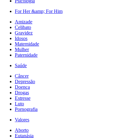
Psicologia
For Her &amp; For Him
Amizade
Celibato
Gravidez
Idosos
Maternidade
Mulher
Paternidade
Saúde
Câncer
Depressão
Doença
Drogas
Estresse
Luto
Pornografia
Valores
Aborto
Eutanásia