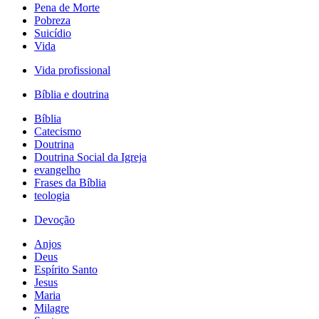
Pena de Morte
Pobreza
Suicídio
Vida
Vida profissional
Bíblia e doutrina
Bíblia
Catecismo
Doutrina
Doutrina Social da Igreja
evangelho
Frases da Bíblia
teologia
Devoção
Anjos
Deus
Espírito Santo
Jesus
Maria
Milagre