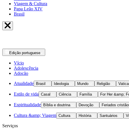
Viagem & Cultura
Papa Leão XIV
Brasil
Edição
portuguese
Vício
Adolescência
Adoção
Atualidade
Brasil
Ideologia
Mundo
Religião
Vatic
Estilo de vida
Casal
Ciência
Família
For Her &amp; F
Espiritualidade
Bíblia e doutrina
Devoção
Feriados cristão
Cultura &amp; Viagem
Cultura
História
Santuários
V
Serviços