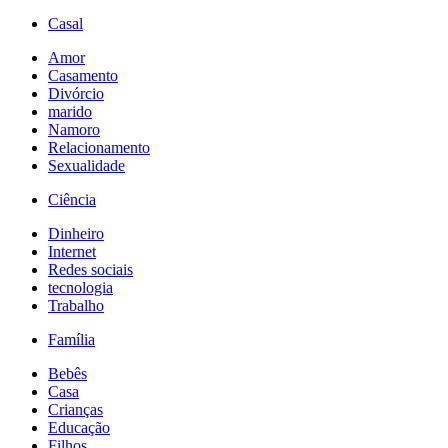
Casal
Amor
Casamento
Divórcio
marido
Namoro
Relacionamento
Sexualidade
Ciência
Dinheiro
Internet
Redes sociais
tecnologia
Trabalho
Família
Bebês
Casa
Crianças
Educação
Filhos