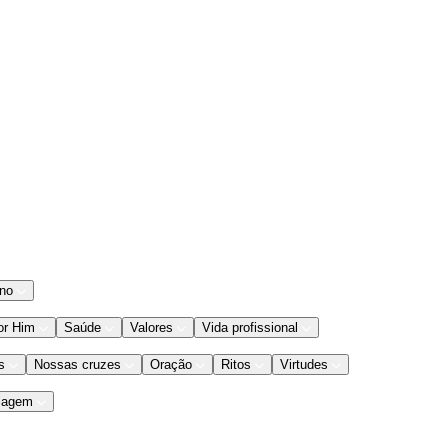
ano
or Him
Saúde
Valores
Vida profissional
s
Nossas cruzes
Oração
Ritos
Virtudes
iagem