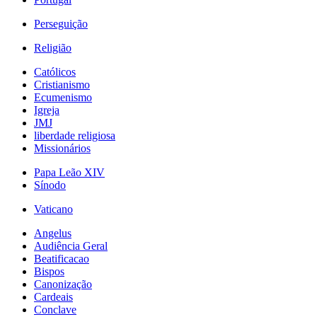
Perseguição
Religião
Católicos
Cristianismo
Ecumenismo
Igreja
JMJ
liberdade religiosa
Missionários
Papa Leão XIV
Sínodo
Vaticano
Angelus
Audiência Geral
Beatificacao
Bispos
Canonização
Cardeais
Conclave