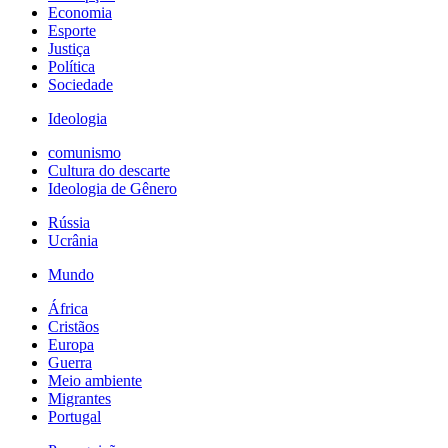
Economia
Esporte
Justiça
Política
Sociedade
Ideologia
comunismo
Cultura do descarte
Ideologia de Gênero
Rússia
Ucrânia
Mundo
África
Cristãos
Europa
Guerra
Meio ambiente
Migrantes
Portugal