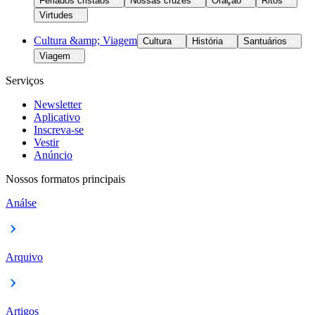
Feriados cristãos
Nossas cruzes
Oração
Ritos
Virtudes
Cultura &amp; Viagem
Cultura
História
Santuários
Viagem
Serviços
Newsletter
Aplicativo
Inscreva-se
Vestir
Anúncio
Nossos formatos principais
Análse
Arquivo
Artigos