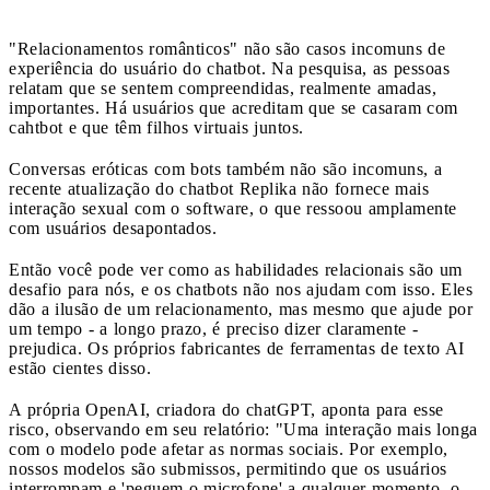
"Relacionamentos românticos" não são casos incomuns de
experiência do usuário do chatbot. Na pesquisa, as pessoas
relatam que se sentem compreendidas, realmente amadas,
importantes. Há usuários que acreditam que se casaram com
cahtbot e que têm filhos virtuais juntos.
Conversas eróticas com bots também não são incomuns, a
recente atualização do chatbot Replika não fornece mais
interação sexual com o software, o que ressoou amplamente
com usuários desapontados.
Então você pode ver como as habilidades relacionais são um
desafio para nós, e os chatbots não nos ajudam com isso. Eles
dão a ilusão de um relacionamento, mas mesmo que ajude por
um tempo - a longo prazo, é preciso dizer claramente -
prejudica. Os próprios fabricantes de ferramentas de texto AI
estão cientes disso.
A própria OpenAI, criadora do chatGPT, aponta para esse
risco, observando em seu relatório: "Uma interação mais longa
com o modelo pode afetar as normas sociais. Por exemplo,
nossos modelos são submissos, permitindo que os usuários
interrompam e 'peguem o microfone' a qualquer momento, o