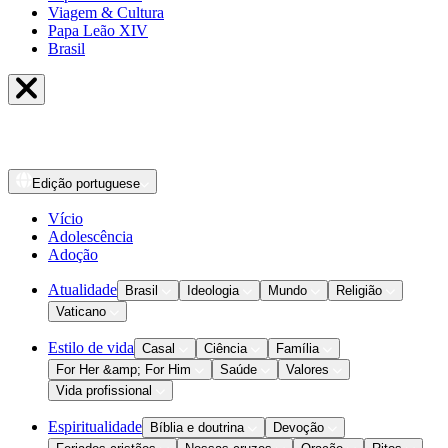
Viagem & Cultura
Papa Leão XIV
Brasil
Edição
portuguese
Vício
Adolescência
Adoção
Atualidade
Brasil
Ideologia
Mundo
Religião
Vaticano
Estilo de vida
Casal
Ciência
Família
For Her &amp; For Him
Saúde
Valores
Vida profissional
Espiritualidade
Bíblia e doutrina
Devoção