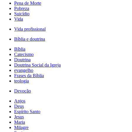
Pena de Morte
Pobreza
Suicídio
Vida
Vida profissional
Bíblia e doutrina
Bíblia
Catecismo
Doutrina
Doutrina Social da Igreja
evangelho
Frases da Bíblia
teologia
Devoção
Anjos
Deus
Espírito Santo
Jesus
Maria
Milagre