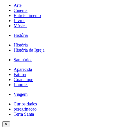
Arte
Cinema
Entretenimento
Livros
Música
História
História
História da Igreja
Santuários
Aparecida
Fátima
Guadalupe
Lourdes
Viagem
Curiosidades
peregrinacao
Terra Santa
✕