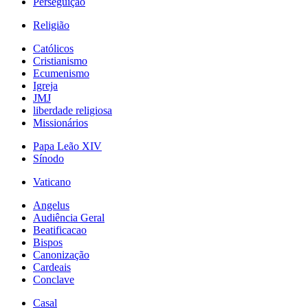
Perseguição
Religião
Católicos
Cristianismo
Ecumenismo
Igreja
JMJ
liberdade religiosa
Missionários
Papa Leão XIV
Sínodo
Vaticano
Angelus
Audiência Geral
Beatificacao
Bispos
Canonização
Cardeais
Conclave
Casal