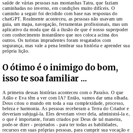
saúde de várias pessoas nas montanhas Tatra, que faziam
caminhadas no inverno, em condições muito difíceis. O
caminho a seguir foi decidido com base nas respostas do
chatGPT. Realmente aconteceu, as pessoas não usavam um
guia, um mapa, navegação, ferramentas profissionais, mas um
aplicativo da moda que dá a ilusão de que é nosso superpoder
com conhecimento instantâneo que nos coloca acima dos
outros. Os turistas imprudentes foram resgatados com
segurança, mas vale a pena lembrar sua história e aprender sua
própria lição.
O ótimo é o inimigo do bom,
isso te soa familiar ...
A primeira dessas histórias aconteceu com o Paraíso. O que
Adão e Eva têm a ver com IA? Então, vamos dar uma olhada.
Deus criou o mundo em toda a sua complexidade, processo,
beleza e harmonia. As pessoas receberam a Terra do Criador e
deveriam subjugá-la. Eles deveriam viver dela, administrá-la e,
o que é importante, foram criados por Deus de tal maneira,
pode-se dizer - projetados - para ter todas as habilidades,
recursos em suas próprias pessoas, para cumprir sua vocação e