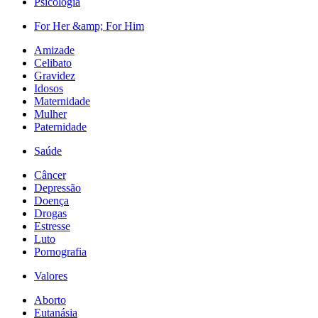
Psicologia
For Her &amp; For Him
Amizade
Celibato
Gravidez
Idosos
Maternidade
Mulher
Paternidade
Saúde
Câncer
Depressão
Doença
Drogas
Estresse
Luto
Pornografia
Valores
Aborto
Eutanásia