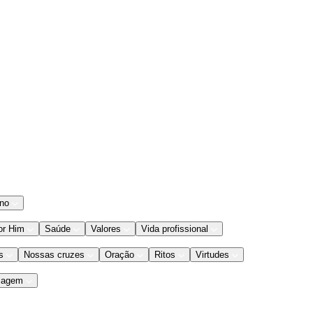
ano
or Him
Saúde
Valores
Vida profissional
s
Nossas cruzes
Oração
Ritos
Virtudes
iagem