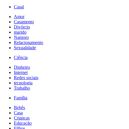
Casal
Amor
Casamento
Divórcio
marido
Namoro
Relacionamento
Sexualidade
Ciência
Dinheiro
Internet
Redes sociais
tecnologia
Trabalho
Família
Bebês
Casa
Crianças
Educação
Filhos