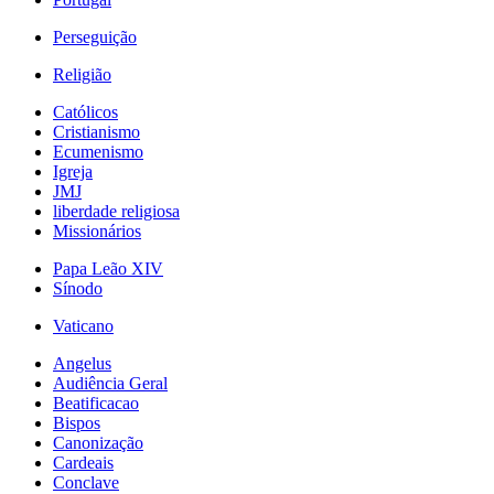
Perseguição
Religião
Católicos
Cristianismo
Ecumenismo
Igreja
JMJ
liberdade religiosa
Missionários
Papa Leão XIV
Sínodo
Vaticano
Angelus
Audiência Geral
Beatificacao
Bispos
Canonização
Cardeais
Conclave