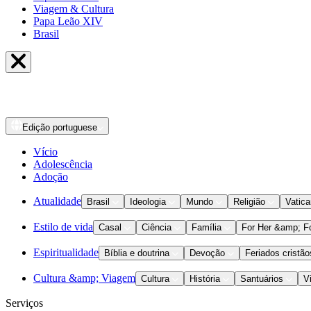
Viagem & Cultura
Papa Leão XIV
Brasil
Edição
portuguese
Vício
Adolescência
Adoção
Atualidade
Brasil
Ideologia
Mundo
Religião
Vatic
Estilo de vida
Casal
Ciência
Família
For Her &amp; F
Espiritualidade
Bíblia e doutrina
Devoção
Feriados cristão
Cultura &amp; Viagem
Cultura
História
Santuários
V
Serviços