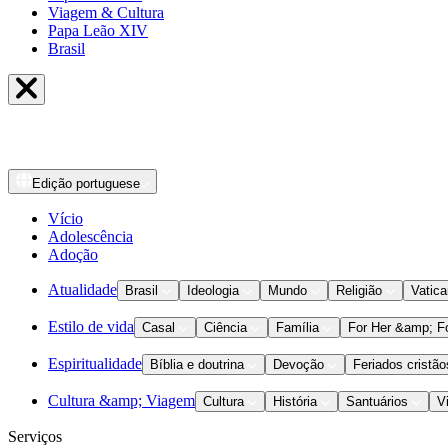
Viagem & Cultura
Papa Leão XIV
Brasil
Edição
portuguese
Vício
Adolescência
Adoção
Atualidade
Brasil
Ideologia
Mundo
Religião
Vatic
Estilo de vida
Casal
Ciência
Família
For Her &amp; F
Espiritualidade
Bíblia e doutrina
Devoção
Feriados cristão
Cultura &amp; Viagem
Cultura
História
Santuários
V
Serviços