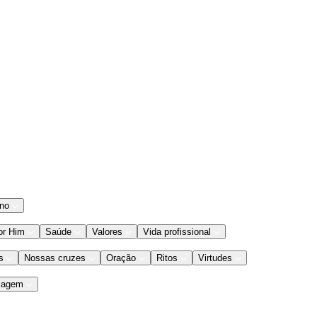
ano
or Him
Saúde
Valores
Vida profissional
s
Nossas cruzes
Oração
Ritos
Virtudes
iagem