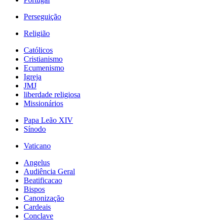
Perseguição
Religião
Católicos
Cristianismo
Ecumenismo
Igreja
JMJ
liberdade religiosa
Missionários
Papa Leão XIV
Sínodo
Vaticano
Angelus
Audiência Geral
Beatificacao
Bispos
Canonização
Cardeais
Conclave