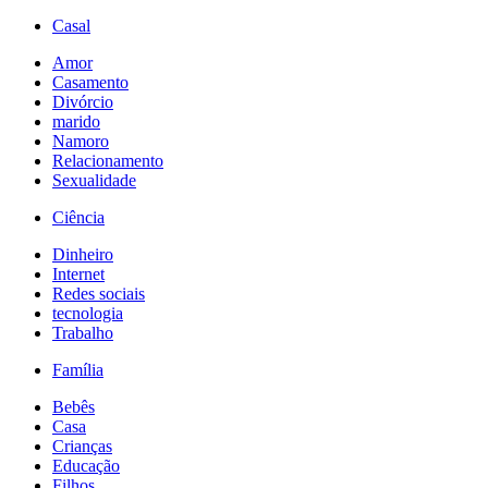
Casal
Amor
Casamento
Divórcio
marido
Namoro
Relacionamento
Sexualidade
Ciência
Dinheiro
Internet
Redes sociais
tecnologia
Trabalho
Família
Bebês
Casa
Crianças
Educação
Filhos