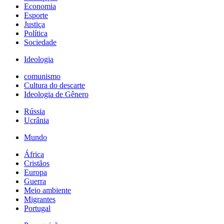
Economia
Esporte
Justiça
Política
Sociedade
Ideologia
comunismo
Cultura do descarte
Ideologia de Gênero
Rússia
Ucrânia
Mundo
África
Cristãos
Europa
Guerra
Meio ambiente
Migrantes
Portugal