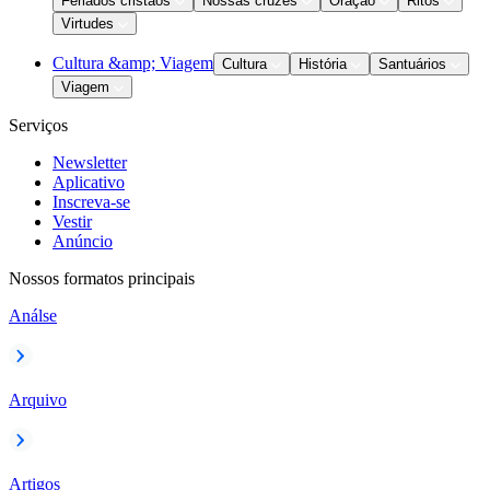
Feriados cristãos
Nossas cruzes
Oração
Ritos
Virtudes
Cultura &amp; Viagem
Cultura
História
Santuários
Viagem
Serviços
Newsletter
Aplicativo
Inscreva-se
Vestir
Anúncio
Nossos formatos principais
Análse
Arquivo
Artigos