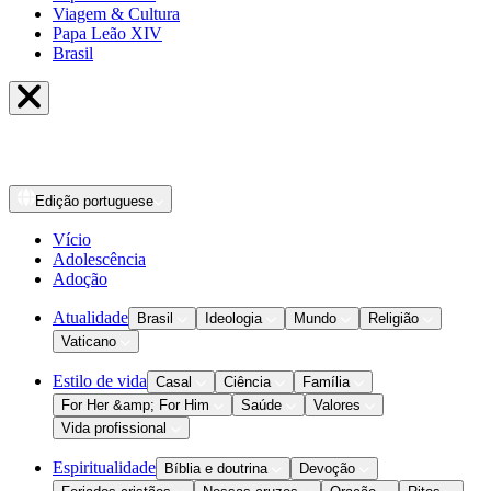
Viagem & Cultura
Papa Leão XIV
Brasil
Edição
portuguese
Vício
Adolescência
Adoção
Atualidade
Brasil
Ideologia
Mundo
Religião
Vaticano
Estilo de vida
Casal
Ciência
Família
For Her &amp; For Him
Saúde
Valores
Vida profissional
Espiritualidade
Bíblia e doutrina
Devoção