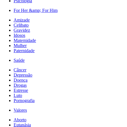
Psicologia
For Her &amp; For Him
Amizade
Celibato
Gravidez
Idosos
Maternidade
Mulher
Paternidade
Saúde
Câncer
Depressão
Doença
Drogas
Estresse
Luto
Pornografia
Valores
Aborto
Eutanásia