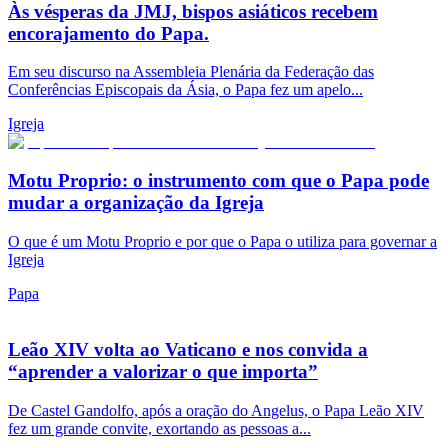
Às vésperas da JMJ, bispos asiáticos recebem
encorajamento do Papa.
Em seu discurso na Assembleia Plenária da Federação das
Conferências Episcopais da Ásia, o Papa fez um apelo...
Igreja
Motu Proprio: o instrumento com que o Papa pode
mudar a organização da Igreja
O que é um Motu Proprio e por que o Papa o utiliza para governar a
Igreja
Papa
Leão XIV volta ao Vaticano e nos convida a
“aprender a valorizar o que importa”
De Castel Gandolfo, após a oração do Angelus, o Papa Leão XIV
fez um grande convite, exortando as pessoas a...