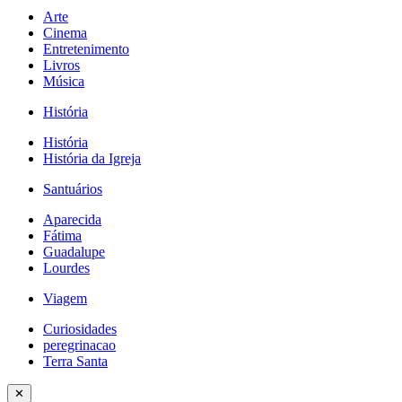
Arte
Cinema
Entretenimento
Livros
Música
História
História
História da Igreja
Santuários
Aparecida
Fátima
Guadalupe
Lourdes
Viagem
Curiosidades
peregrinacao
Terra Santa
✕