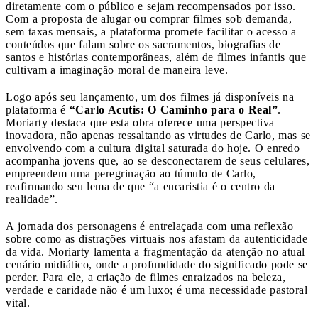
diretamente com o público e sejam recompensados por isso.
Com a proposta de alugar ou comprar filmes sob demanda,
sem taxas mensais, a plataforma promete facilitar o acesso a
conteúdos que falam sobre os sacramentos, biografias de
santos e histórias contemporâneas, além de filmes infantis que
cultivam a imaginação moral de maneira leve.
Logo após seu lançamento, um dos filmes já disponíveis na
plataforma é
“Carlo Acutis: O Caminho para o Real”
.
Moriarty destaca que esta obra oferece uma perspectiva
inovadora, não apenas ressaltando as virtudes de Carlo, mas se
envolvendo com a cultura digital saturada do hoje. O enredo
acompanha jovens que, ao se desconectarem de seus celulares,
empreendem uma peregrinação ao túmulo de Carlo,
reafirmando seu lema de que “a eucaristia é o centro da
realidade”.
A jornada dos personagens é entrelaçada com uma reflexão
sobre como as distrações virtuais nos afastam da autenticidade
da vida. Moriarty lamenta a fragmentação da atenção no atual
cenário midiático, onde a profundidade do significado pode se
perder. Para ele, a criação de filmes enraizados na beleza,
verdade e caridade não é um luxo; é uma necessidade pastoral
vital.