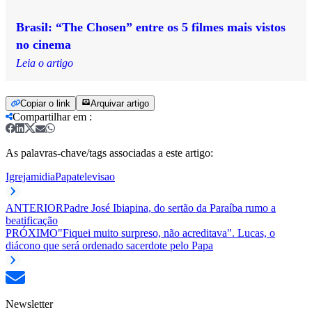
Brasil: “The Chosen” entre os 5 filmes mais vistos
no cinema
Leia o artigo
Copiar o link
Arquivar artigo
Compartilhar em
:
As palavras-chave/tags associadas a este artigo:
Igreja
midia
Papa
televisao
ANTERIOR
Padre José Ibiapina, do sertão da Paraíba rumo a
beatificação
PRÓXIMO
"Fiquei muito surpreso, não acreditava". Lucas, o
diácono que será ordenado sacerdote pelo Papa
Newsletter