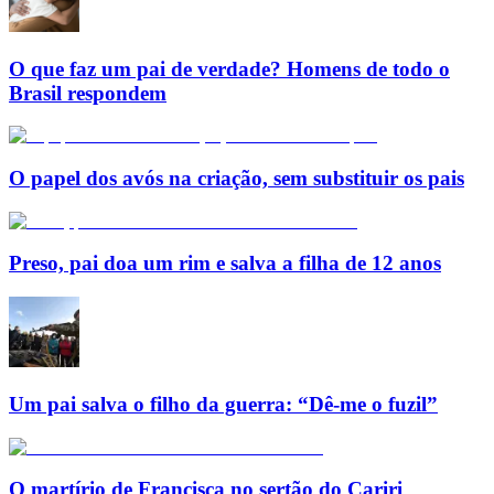
O que faz um pai de verdade? Homens de todo o
Brasil respondem
O papel dos avós na criação, sem substituir os pais
Preso, pai doa um rim e salva a filha de 12 anos
Um pai salva o filho da guerra: “Dê-me o fuzil”
O martírio de Francisca no sertão do Cariri