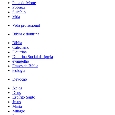
Pena de Morte
Pobreza
Suicídio
Vida
Vida profissional
Bíblia e doutrina
Bíblia
Catecismo
Doutrina
Doutrina Social da Igreja
evangelho
Frases da Bíblia
teologia
Devoção
Anjos
Deus
Espírito Santo
Jesus
Maria
Milagre