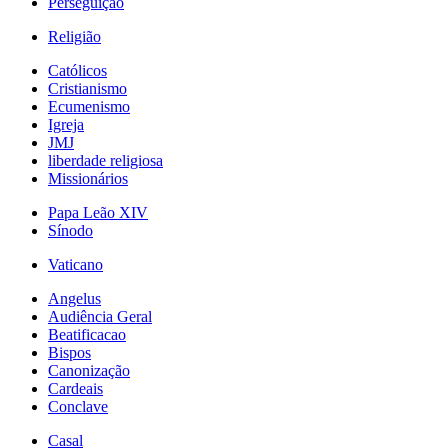
Perseguição
Religião
Católicos
Cristianismo
Ecumenismo
Igreja
JMJ
liberdade religiosa
Missionários
Papa Leão XIV
Sínodo
Vaticano
Angelus
Audiência Geral
Beatificacao
Bispos
Canonização
Cardeais
Conclave
Casal