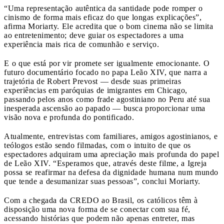
“Uma representação autêntica da santidade pode romper o
cinismo de forma mais eficaz do que longas explicações”,
afirma Moriarty. Ele acredita que o bom cinema não se limita
ao entretenimento; deve guiar os espectadores a uma
experiência mais rica de comunhão e serviço.
E o que está por vir promete ser igualmente emocionante. O
futuro documentário focado no papa Leão XIV, que narra a
trajetória de Robert Prevost — desde suas primeiras
experiências em paróquias de imigrantes em Chicago,
passando pelos anos como frade agostiniano no Peru até sua
inesperada ascensão ao papado — busca proporcionar uma
visão nova e profunda do pontificado.
Atualmente, entrevistas com familiares, amigos agostinianos, e
teólogos estão sendo filmadas, com o intuito de que os
espectadores adquiram uma apreciação mais profunda do papel
de Leão XIV. “Esperamos que, através deste filme, a Igreja
possa se reafirmar na defesa da dignidade humana num mundo
que tende a desumanizar suas pessoas”, conclui Moriarty.
Com a chegada da CREDO ao Brasil, os católicos têm à
disposição uma nova forma de se conectar com sua fé,
acessando histórias que podem não apenas entreter, mas