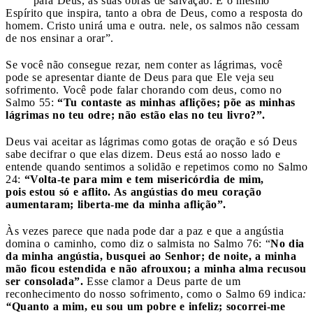
para Deus, as suas obras de salvação. É o mesmo
Espírito que inspira, tanto a obra de Deus, como a resposta do
homem. Cristo unirá uma e outra. nele, os salmos não cessam
de nos ensinar a orar”.
Se você não consegue rezar, nem conter as lágrimas, você
pode se apresentar diante de Deus para que Ele veja seu
sofrimento. Você pode falar chorando com deus, como no
Salmo 55:
“Tu contaste as minhas aflições; põe as minhas
lágrimas no teu odre; não estão elas no teu livro?”.
Deus vai aceitar as lágrimas como gotas de oração e só Deus
sabe decifrar o que elas dizem. Deus está ao nosso lado e
entende quando sentimos a solidão e repetimos como no Salmo
24:
“Volta‑te para mim e tem misericórdia de mim,
pois estou só e aflito. As angústias do meu coração
aumentaram; liberta‑me da minha aflição”.
Às vezes parece que nada pode dar a paz e que a angústia
domina o caminho, como diz o salmista no Salmo 76: “
No dia
da minha angústia, busquei ao Senhor; de noite, a minha
mão ficou estendida e não afrouxou; a minha alma recusou
ser consolada”.
Esse clamor a Deus parte de um
reconhecimento do nosso sofrimento, como o Salmo 69 indica
:
“
Quanto a mim, eu sou um pobre e infeliz; socorrei-me