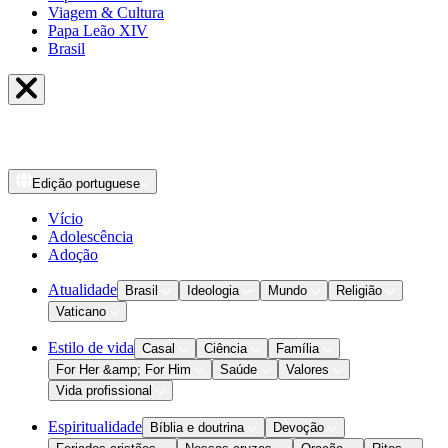
Viagem & Cultura
Papa Leão XIV
Brasil
Edição
portuguese
Vício
Adolescência
Adoção
Atualidade
Brasil
Ideologia
Mundo
Religião
Vaticano
Estilo de vida
Casal
Ciência
Família
For Her &amp; For Him
Saúde
Valores
Vida profissional
Espiritualidade
Bíblia e doutrina
Devoção