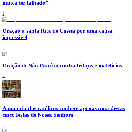
nunca ter falhado”
2
Oração a santa Rita de Cássia por uma causa
impossível
3
Oração de São Patrício contra feitiços e malefícios
4
A maioria dos católicos conhece apenas uma destas
cinco festas de Nossa Senhora
5