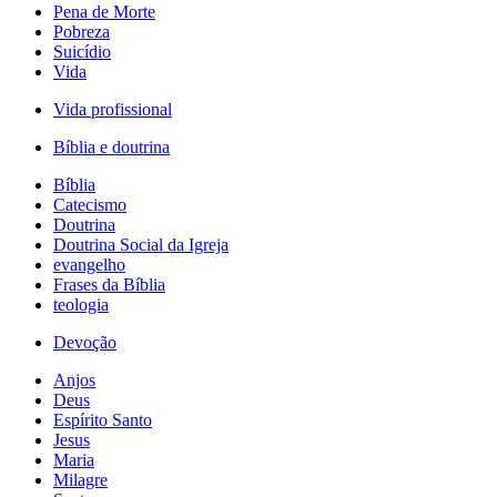
Pena de Morte
Pobreza
Suicídio
Vida
Vida profissional
Bíblia e doutrina
Bíblia
Catecismo
Doutrina
Doutrina Social da Igreja
evangelho
Frases da Bíblia
teologia
Devoção
Anjos
Deus
Espírito Santo
Jesus
Maria
Milagre