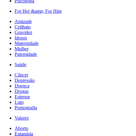
Psicologia
For Her &amp; For Him
Amizade
Celibato
Gravidez
Idosos
Maternidade
Mulher
Paternidade
Saúde
Câncer
Depressão
Doença
Drogas
Estresse
Luto
Pornografia
Valores
Aborto
Eutanásia