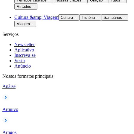
Feriados cristãos
Nossas cruzes
Oração
Ritos
Virtudes
Cultura &amp; Viagem
Cultura
História
Santuários
Viagem
Serviços
Newsletter
Aplicativo
Inscreva-se
Vestir
Anúncio
Nossos formatos principais
Análse
Arquivo
Artigos