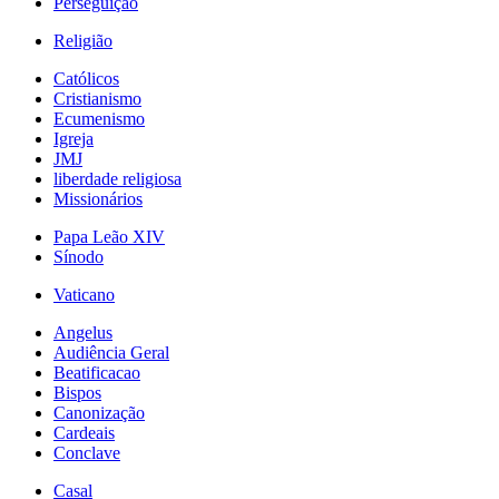
Perseguição
Religião
Católicos
Cristianismo
Ecumenismo
Igreja
JMJ
liberdade religiosa
Missionários
Papa Leão XIV
Sínodo
Vaticano
Angelus
Audiência Geral
Beatificacao
Bispos
Canonização
Cardeais
Conclave
Casal