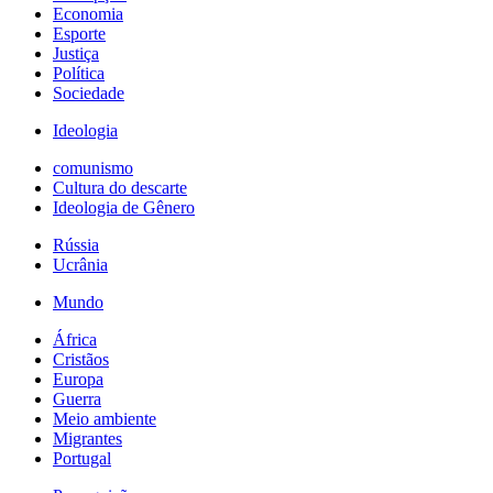
Economia
Esporte
Justiça
Política
Sociedade
Ideologia
comunismo
Cultura do descarte
Ideologia de Gênero
Rússia
Ucrânia
Mundo
África
Cristãos
Europa
Guerra
Meio ambiente
Migrantes
Portugal