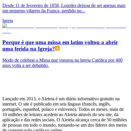
Desde 11 de fevereiro de 1858, Lourdes deixou de ser apenas mais
um pequeno vilarejo da França, perdido no...
Igreja
Porque é que uma missa em latim voltou a abrir
uma ferida na Igreja?
Modo de celebrar a Missa que vigorou na Igreja Católica por 400
anos volta a ser debatido.
Lançado em 2013, o Aleteia é um diário informativo gratuito na
internet. O site é publicado em seis línguas (francês, inglês,
português, espanhol, polaco e esloveno). Todos os meses, mais de
10 milhões de leitores acedem ao Aleteia através do seu site, da
aplicação e das redes sociais. O Aleteia alcança cerca de 50 milhões
de pessoas em todo o mundo, tornando-se um dos líderes dos meios
de comunicação católicos online.