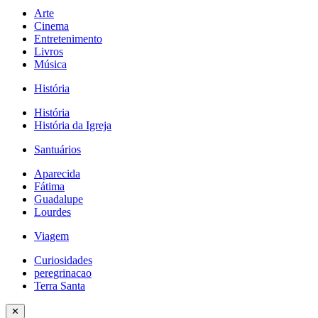
Arte
Cinema
Entretenimento
Livros
Música
História
História
História da Igreja
Santuários
Aparecida
Fátima
Guadalupe
Lourdes
Viagem
Curiosidades
peregrinacao
Terra Santa
✕