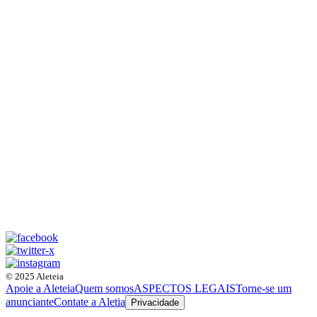
© 2025 Aleteia
Apoie a Aleteia
Quem somos
ASPECTOS LEGAIS
Torne-se um
anunciante
Contate a Aletia
Privacidade