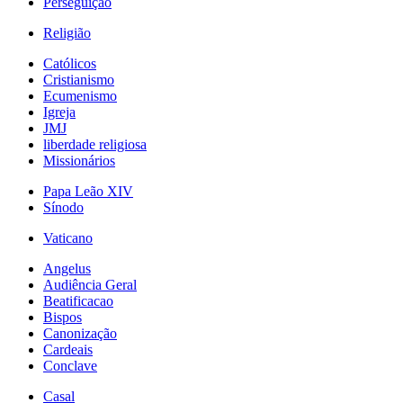
Perseguição
Religião
Católicos
Cristianismo
Ecumenismo
Igreja
JMJ
liberdade religiosa
Missionários
Papa Leão XIV
Sínodo
Vaticano
Angelus
Audiência Geral
Beatificacao
Bispos
Canonização
Cardeais
Conclave
Casal