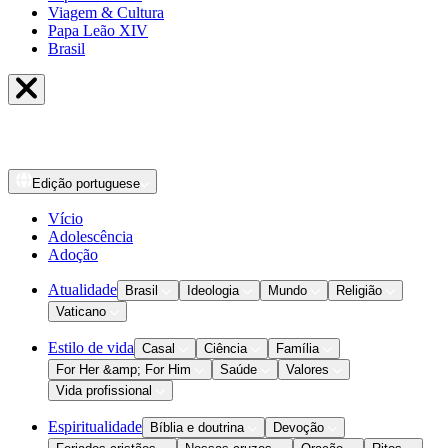
Viagem & Cultura
Papa Leão XIV
Brasil
Edição
portuguese
Vício
Adolescência
Adoção
Atualidade
Brasil
Ideologia
Mundo
Religião
Vaticano
Estilo de vida
Casal
Ciência
Família
For Her &amp; For Him
Saúde
Valores
Vida profissional
Espiritualidade
Bíblia e doutrina
Devoção