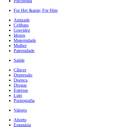
Psicologia
For Her &amp; For Him
Amizade
Celibato
Gravidez
Idosos
Maternidade
Mulher
Paternidade
Saúde
Câncer
Depressão
Doença
Drogas
Estresse
Luto
Pornografia
Valores
Aborto
Eutanásia