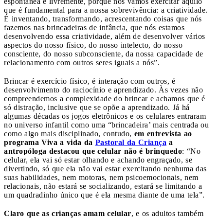
espontânea e livremente, porque nós vamos exercitar aquilo
que é fundamental para a nossa sobrevivência: a criatividade.
É inventando, transformando, acrescentando coisas que nós
fazemos nas brincadeiras de infância, que nós estamos
desenvolvendo essa criatividade, além de desenvolver vários
aspectos do nosso físico, do nosso intelecto, do nosso
consciente, do nosso subconsciente, da nossa capacidade de
relacionamento com outros seres iguais a nós”.
Brincar é exercício físico, é interação com outros, é
desenvolvimento do raciocínio e aprendizado. Às vezes não
compreendemos a complexidade do brincar e achamos que é
só distração, inclusive que se opõe a aprendizado. Já há
algumas décadas os jogos eletrônicos e os celulares entraram
no universo infantil como uma “brincadeira’ mais centrada ou
como algo mais disciplinado, contudo,
em entrevista ao
programa Viva a vida da
Pastoral da Criança
a
antropóloga destacou que celular não é brinquedo
: “No
celular, ela vai só estar olhando e achando engraçado, se
divertindo, só que ela não vai estar exercitando nenhuma das
suas habilidades, nem motoras, nem psicoemocionais, nem
relacionais, não estará se socializando, estará se limitando a
um quadradinho único que é ela mesma diante de uma tela”.
Claro que as crianças amam celular
, e os adultos também