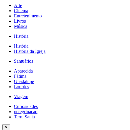
Arte
Cinema
Entretenimento
Livros
Música
História
História
História da Igreja
Santuários
Aparecida
Fátima
Guadalupe
Lourdes
Viagem
Curiosidades
peregrinacao
Terra Santa
✕