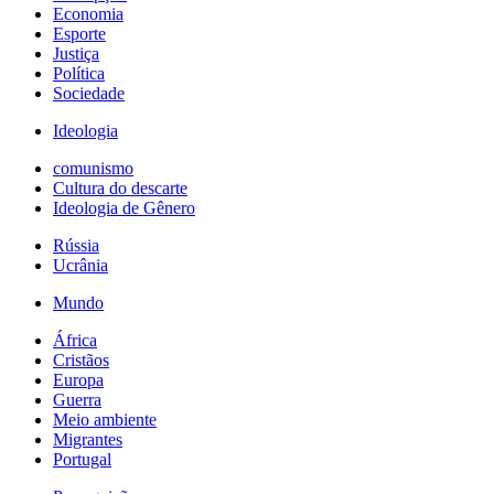
Economia
Esporte
Justiça
Política
Sociedade
Ideologia
comunismo
Cultura do descarte
Ideologia de Gênero
Rússia
Ucrânia
Mundo
África
Cristãos
Europa
Guerra
Meio ambiente
Migrantes
Portugal