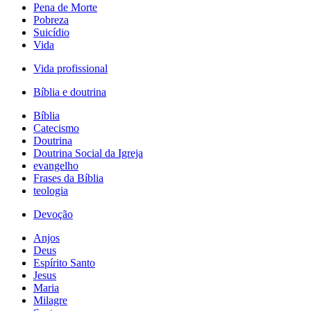
Pena de Morte
Pobreza
Suicídio
Vida
Vida profissional
Bíblia e doutrina
Bíblia
Catecismo
Doutrina
Doutrina Social da Igreja
evangelho
Frases da Bíblia
teologia
Devoção
Anjos
Deus
Espírito Santo
Jesus
Maria
Milagre