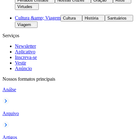
Feriados cristãos
Nossas cruzes
Oração
Ritos
Virtudes
Cultura &amp; Viagem
Cultura
História
Santuários
Viagem
Serviços
Newsletter
Aplicativo
Inscreva-se
Vestir
Anúncio
Nossos formatos principais
Análse
Arquivo
Artigos