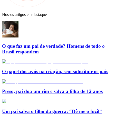
Nossos artigos em destaque
O que faz um pai de verdade? Homens de todo o
Brasil respondem
O papel dos avós na criação, sem substituir os pais
Preso, pai doa um rim e salva a filha de 12 anos
Um pai salva o filho da guerra: “Dê-me o fuzil”