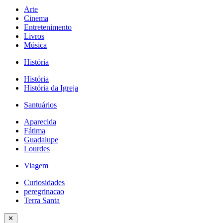
Arte
Cinema
Entretenimento
Livros
Música
História
História
História da Igreja
Santuários
Aparecida
Fátima
Guadalupe
Lourdes
Viagem
Curiosidades
peregrinacao
Terra Santa
✕