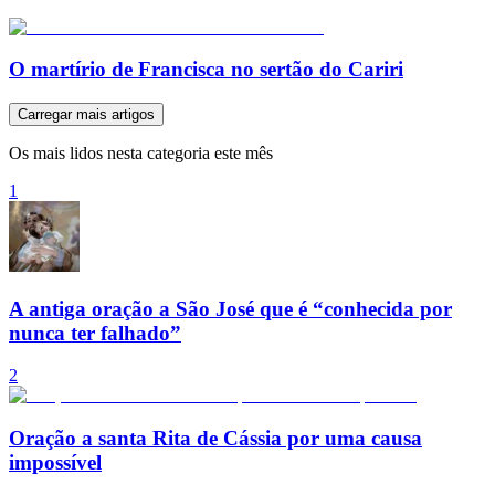
O martírio de Francisca no sertão do Cariri
Carregar mais artigos
Os mais lidos nesta categoria este mês
1
A antiga oração a São José que é “conhecida por
nunca ter falhado”
2
Oração a santa Rita de Cássia por uma causa
impossível