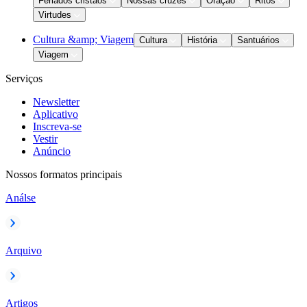
Feriados cristãos
Nossas cruzes
Oração
Ritos
Virtudes
Cultura &amp; Viagem
Cultura
História
Santuários
Viagem
Serviços
Newsletter
Aplicativo
Inscreva-se
Vestir
Anúncio
Nossos formatos principais
Análse
Arquivo
Artigos