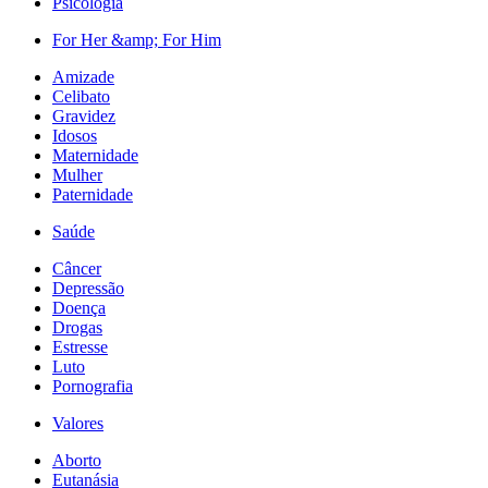
Psicologia
For Her &amp; For Him
Amizade
Celibato
Gravidez
Idosos
Maternidade
Mulher
Paternidade
Saúde
Câncer
Depressão
Doença
Drogas
Estresse
Luto
Pornografia
Valores
Aborto
Eutanásia