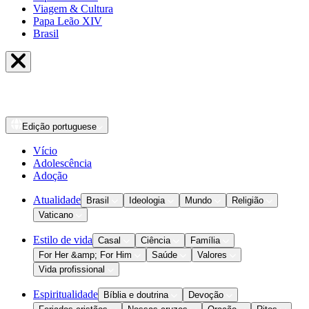
Viagem & Cultura
Papa Leão XIV
Brasil
Edição
portuguese
Vício
Adolescência
Adoção
Atualidade
Brasil
Ideologia
Mundo
Religião
Vaticano
Estilo de vida
Casal
Ciência
Família
For Her &amp; For Him
Saúde
Valores
Vida profissional
Espiritualidade
Bíblia e doutrina
Devoção