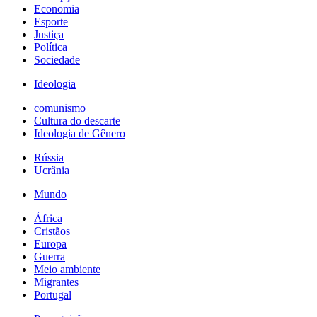
Economia
Esporte
Justiça
Política
Sociedade
Ideologia
comunismo
Cultura do descarte
Ideologia de Gênero
Rússia
Ucrânia
Mundo
África
Cristãos
Europa
Guerra
Meio ambiente
Migrantes
Portugal