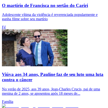
O martírio de Francisca no sertão do Cariri
Adolescente vítima da violência é reverenciada popularmente e
ganha filme sobre seu martírio
Fé
Viúva aos 34 anos, Pauline faz de seu luto uma luta
contra o câncer
No verão de 2025, aos 39 anos, Jean-Charles Crucis, pai de uma
menina de 2 anos, se aposentou após 18 meses de...
Família