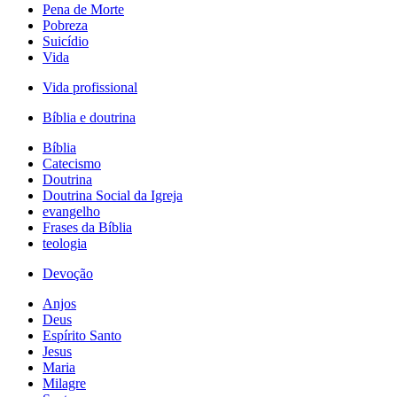
Pena de Morte
Pobreza
Suicídio
Vida
Vida profissional
Bíblia e doutrina
Bíblia
Catecismo
Doutrina
Doutrina Social da Igreja
evangelho
Frases da Bíblia
teologia
Devoção
Anjos
Deus
Espírito Santo
Jesus
Maria
Milagre