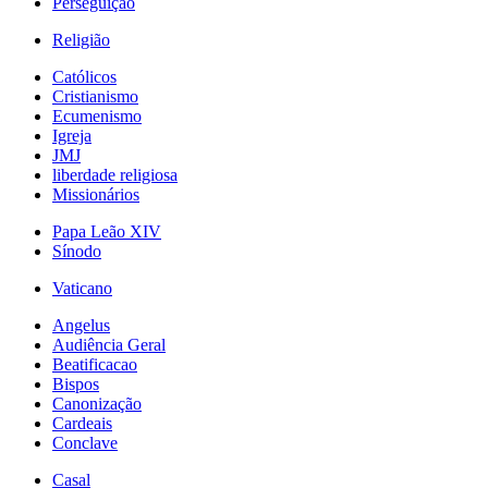
Perseguição
Religião
Católicos
Cristianismo
Ecumenismo
Igreja
JMJ
liberdade religiosa
Missionários
Papa Leão XIV
Sínodo
Vaticano
Angelus
Audiência Geral
Beatificacao
Bispos
Canonização
Cardeais
Conclave
Casal