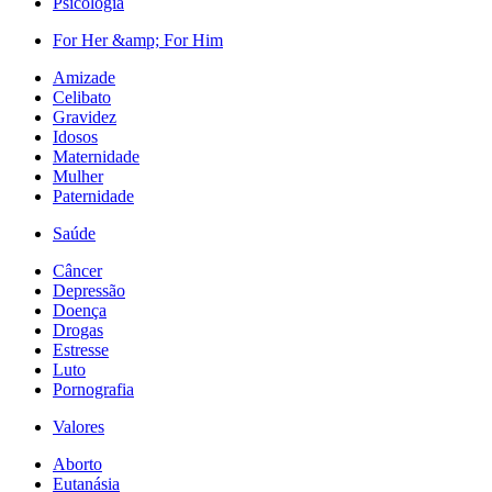
Psicologia
For Her &amp; For Him
Amizade
Celibato
Gravidez
Idosos
Maternidade
Mulher
Paternidade
Saúde
Câncer
Depressão
Doença
Drogas
Estresse
Luto
Pornografia
Valores
Aborto
Eutanásia