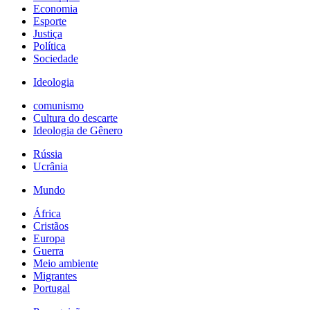
Economia
Esporte
Justiça
Política
Sociedade
Ideologia
comunismo
Cultura do descarte
Ideologia de Gênero
Rússia
Ucrânia
Mundo
África
Cristãos
Europa
Guerra
Meio ambiente
Migrantes
Portugal