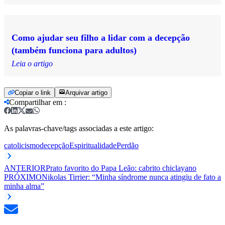
Como ajudar seu filho a lidar com a decepção
(também funciona para adultos)
Leia o artigo
Copiar o link
Arquivar artigo
Compartilhar em
:
As palavras-chave/tags associadas a este artigo:
catolicismo
decepção
Espiritualidade
Perdão
ANTERIOR
Prato favorito do Papa Leão: cabrito chiclayano
PRÓXIMO
Nikolas Tirrier: “Minha síndrome nunca atingiu de fato a
minha alma”