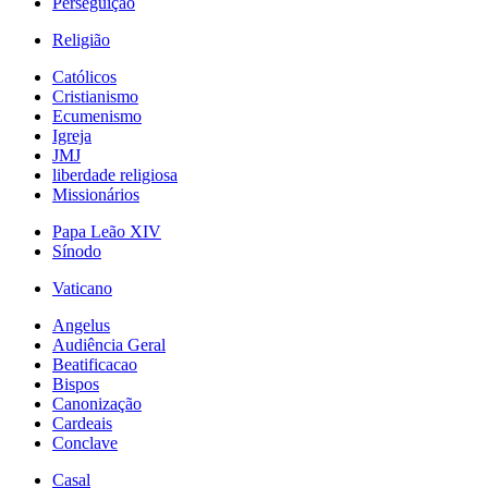
Perseguição
Religião
Católicos
Cristianismo
Ecumenismo
Igreja
JMJ
liberdade religiosa
Missionários
Papa Leão XIV
Sínodo
Vaticano
Angelus
Audiência Geral
Beatificacao
Bispos
Canonização
Cardeais
Conclave
Casal