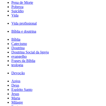
Pena de Morte
Pobreza
Suicídio
Vida
Vida profissional
Bíblia e doutrina
Bíblia
Catecismo
Doutrina
Doutrina Social da Igreja
evangelho
Frases da Bíblia
teologia
Devoção
Anjos
Deus
Espírito Santo
Jesus
Maria
Milagre