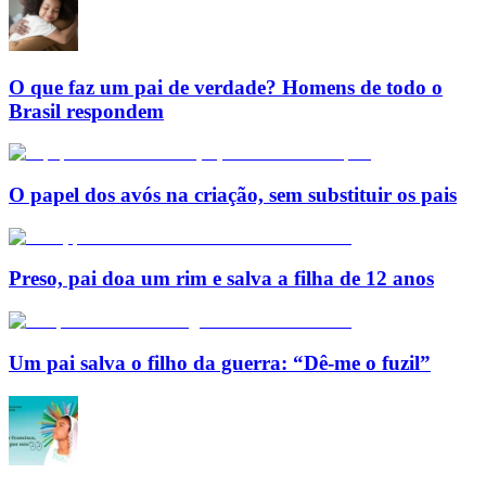
O que faz um pai de verdade? Homens de todo o
Brasil respondem
O papel dos avós na criação, sem substituir os pais
Preso, pai doa um rim e salva a filha de 12 anos
Um pai salva o filho da guerra: “Dê-me o fuzil”