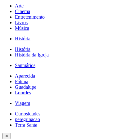
Arte
Cinema
Entretenimento
Livros
Música
História
História
História da Igreja
Santuários
Aparecida
Fátima
Guadalupe
Lourdes
Viagem
Curiosidades
peregrinacao
Terra Santa
✕