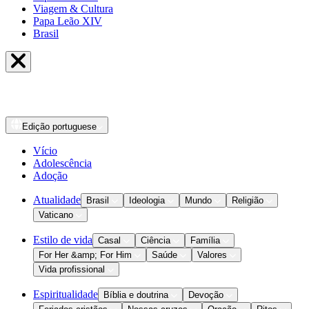
Viagem & Cultura
Papa Leão XIV
Brasil
Edição
portuguese
Vício
Adolescência
Adoção
Atualidade
Brasil
Ideologia
Mundo
Religião
Vaticano
Estilo de vida
Casal
Ciência
Família
For Her &amp; For Him
Saúde
Valores
Vida profissional
Espiritualidade
Bíblia e doutrina
Devoção