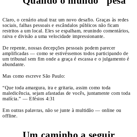
Quando o mundo "pesa"
2
Claro, o cenário atual traz um novo desafio. Graças às redes
sociais, falhas pessoais e escândalos públicos não ficam
restritos a um local. Eles se espalham, reunindo comentários,
raiva e divisão a uma velocidade impressionante.
De repente, nossas decepções pessoais podem parecer
amplificadas — como se estivéssemos todos participando de
um tribunal sem fim onde a graça é escassa e o julgamento é
abundante.
Mas como escreve São Paulo:
“Que toda amargura, ira e gritaria, assim como toda
maledicência, sejam afastadas de vocês, juntamente com toda
malícia.” — Efésios 4:31
Em outras palavras, não se junte à multidão — online ou
offline.
Um caminho a seguir
3