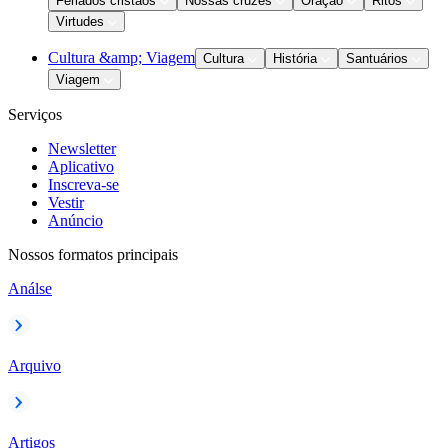
Feriados cristãos
Nossas cruzes
Oração
Ritos
Virtudes
Cultura &amp; Viagem
Cultura
História
Santuários
Viagem
Serviços
Newsletter
Aplicativo
Inscreva-se
Vestir
Anúncio
Nossos formatos principais
Análse
Arquivo
Artigos