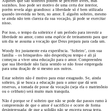
Aqueles que são solteiros podem se perceber livres, mas
sozinhos. Isso pode ser motivo de uma certa dor interior,
porém revela algo grandioso: a liberdade só é bem utilizada
quando investida no bem, no amor. E alguém solteiro, mesmo
se ainda não tem clareza da sua vocação, já pode se exercitar
nisso.
Por isso, o tempo da solteirice é um período para investir a
liberdade no amor, como uma espécie de treinamento para que
um dia se assuma a vocação que Deus prepara para cada um.
Woody fez justamente esta experiência. ‘Solteiro’, com sua
família – os brinquedos- não desperdiçou tempo e ali já
começou a viver uma educação para o amor. Compreendeu
que sua liberdade não fazia sentido se não fosse empregada
para uma doação de si mesmo aos outros.
Estar solteiro não é motivo para estar estagnado. Se, ainda
solteiro, já se busca a educação para o amor que dá sem
reservas, a tomada de posse da vocação (seja ela o matrimônio
ou o celibato) será muito mais tranquila.
Não é porque se é solteiro que não se pode dar passos rumo à
compreensão de que o amor é sacrifício e ocorre de forma
desinteressada; de que a solidão não se encerra nessa terra,