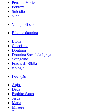
Pena de Morte
Pobreza
Suicídio
Vida
Vida profissional
Bíblia e doutrina
Bíblia
Catecismo
Doutrina
Doutrina Social da Igreja
evangelho
Frases da Bíblia
teologia
Devoção
Anjos
Deus
Espírito Santo
Jesus
Maria
Milagre