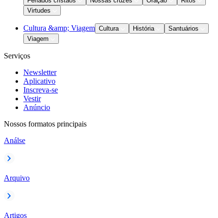
Feriados cristãos
Nossas cruzes
Oração
Ritos
Virtudes
Cultura &amp; Viagem
Cultura
História
Santuários
Viagem
Serviços
Newsletter
Aplicativo
Inscreva-se
Vestir
Anúncio
Nossos formatos principais
Análse
Arquivo
Artigos