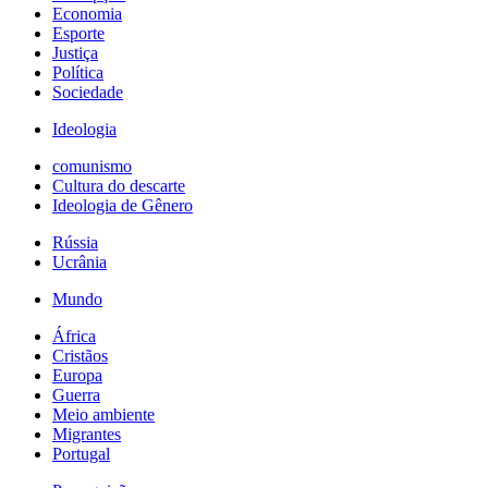
Economia
Esporte
Justiça
Política
Sociedade
Ideologia
comunismo
Cultura do descarte
Ideologia de Gênero
Rússia
Ucrânia
Mundo
África
Cristãos
Europa
Guerra
Meio ambiente
Migrantes
Portugal