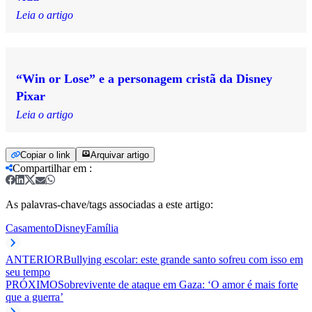
Leia o artigo
“Win or Lose” e a personagem cristã da Disney
Pixar
Leia o artigo
Copiar o link
Arquivar artigo
Compartilhar em
:
As palavras-chave/tags associadas a este artigo:
Casamento
Disney
Família
ANTERIOR
Bullying escolar: este grande santo sofreu com isso em
seu tempo
PRÓXIMO
Sobrevivente de ataque em Gaza: ‘O amor é mais forte
que a guerra’