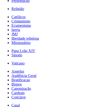
Perseguição
Religião
Católicos
Cristianismo
Ecumenismo
Igreja
JMJ
liberdade religiosa
Missionários
Papa Leão XIV
Sínodo
Vaticano
Angelus
Audiência Geral
Beatificacao
Bispos
Canonização
Cardeais
Conclave
Casal