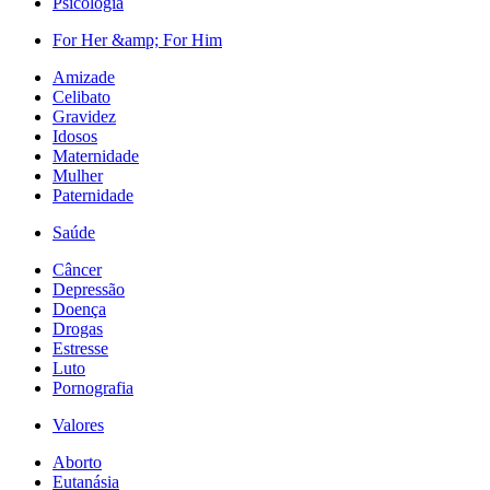
Psicologia
For Her &amp; For Him
Amizade
Celibato
Gravidez
Idosos
Maternidade
Mulher
Paternidade
Saúde
Câncer
Depressão
Doença
Drogas
Estresse
Luto
Pornografia
Valores
Aborto
Eutanásia