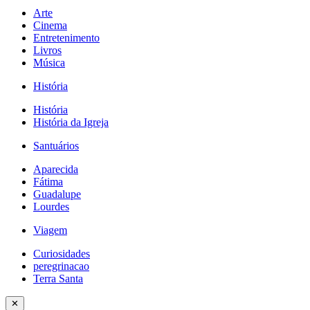
Arte
Cinema
Entretenimento
Livros
Música
História
História
História da Igreja
Santuários
Aparecida
Fátima
Guadalupe
Lourdes
Viagem
Curiosidades
peregrinacao
Terra Santa
✕