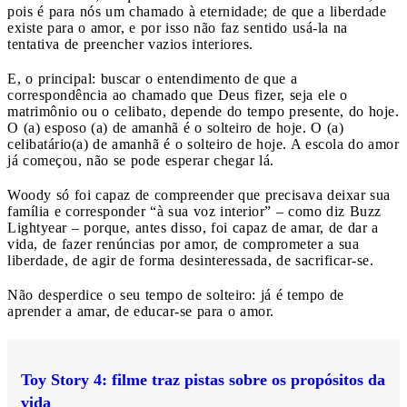
pois é para nós um chamado à eternidade; de que a liberdade
existe para o amor, e por isso não faz sentido usá-la na
tentativa de preencher vazios interiores.
E, o principal: buscar o entendimento de que a
correspondência ao chamado que Deus fizer, seja ele o
matrimônio ou o celibato, depende do tempo presente, do hoje.
O (a) esposo (a) de amanhã é o solteiro de hoje. O (a)
celibatário(a) de amanhã é o solteiro de hoje. A escola do amor
já começou, não se pode esperar chegar lá.
Woody só foi capaz de compreender que precisava deixar sua
família e corresponder “à sua voz interior” – como diz Buzz
Lightyear – porque, antes disso, foi capaz de amar, de dar a
vida, de fazer renúncias por amor, de comprometer a sua
liberdade, de agir de forma desinteressada, de sacrificar-se.
Não desperdice o seu tempo de solteiro: já é tempo de
aprender a amar, de educar-se para o amor.
Toy Story 4: filme traz pistas sobre os propósitos da
vida