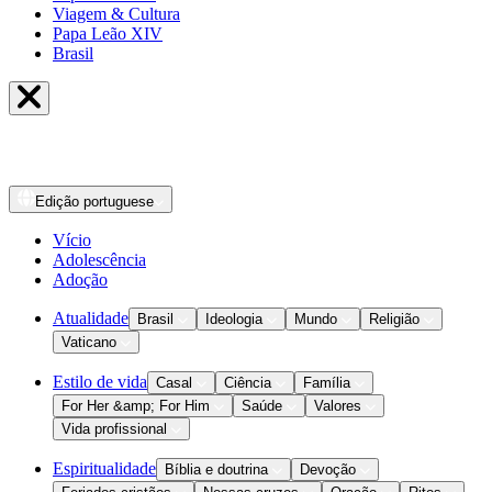
Viagem & Cultura
Papa Leão XIV
Brasil
Edição
portuguese
Vício
Adolescência
Adoção
Atualidade
Brasil
Ideologia
Mundo
Religião
Vaticano
Estilo de vida
Casal
Ciência
Família
For Her &amp; For Him
Saúde
Valores
Vida profissional
Espiritualidade
Bíblia e doutrina
Devoção