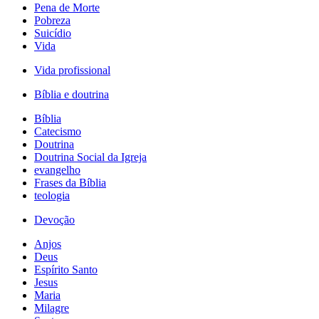
Pena de Morte
Pobreza
Suicídio
Vida
Vida profissional
Bíblia e doutrina
Bíblia
Catecismo
Doutrina
Doutrina Social da Igreja
evangelho
Frases da Bíblia
teologia
Devoção
Anjos
Deus
Espírito Santo
Jesus
Maria
Milagre