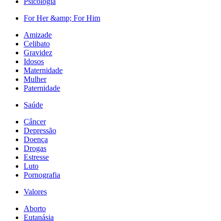
Psicologia
For Her &amp; For Him
Amizade
Celibato
Gravidez
Idosos
Maternidade
Mulher
Paternidade
Saúde
Câncer
Depressão
Doença
Drogas
Estresse
Luto
Pornografia
Valores
Aborto
Eutanásia