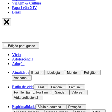
Viagem & Cultura
Papa Leão XIV
Brasil
Edição
portuguese
Vício
Adolescência
Adoção
Atualidade
Brasil
Ideologia
Mundo
Religião
Vaticano
Estilo de vida
Casal
Ciência
Família
For Her &amp; For Him
Saúde
Valores
Vida profissional
Espiritualidade
Bíblia e doutrina
Devoção