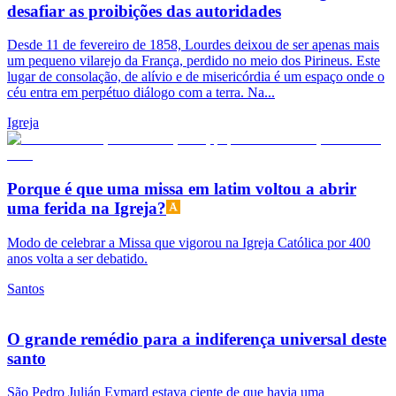
desafiar as proibições das autoridades
Desde 11 de fevereiro de 1858, Lourdes deixou de ser apenas mais
um pequeno vilarejo da França, perdido no meio dos Pirineus. Este
lugar de consolação, de alívio e de misericórdia é um espaço onde o
céu entra em perpétuo diálogo com a terra. Na...
Igreja
Porque é que uma missa em latim voltou a abrir
uma ferida na Igreja?
Modo de celebrar a Missa que vigorou na Igreja Católica por 400
anos volta a ser debatido.
Santos
O grande remédio para a indiferença universal deste
santo
São Pedro Julián Eymard estava ciente de que havia uma