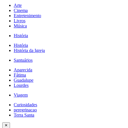
Arte
Cinema
Entretenimento
Livros
Música
História
História
História da Igreja
Santuários
Aparecida
Fátima
Guadalupe
Lourdes
Viagem
Curiosidades
peregrinacao
Terra Santa
✕