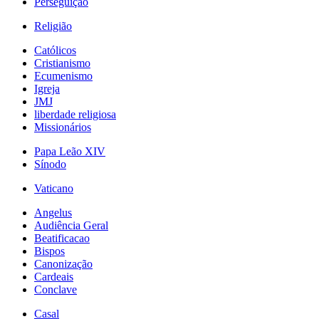
Perseguição
Religião
Católicos
Cristianismo
Ecumenismo
Igreja
JMJ
liberdade religiosa
Missionários
Papa Leão XIV
Sínodo
Vaticano
Angelus
Audiência Geral
Beatificacao
Bispos
Canonização
Cardeais
Conclave
Casal