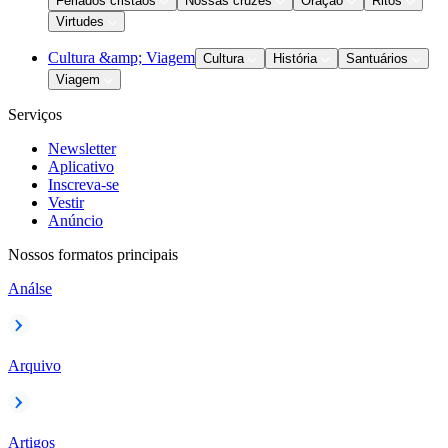
Feriados cristãos
Nossas cruzes
Oração
Ritos
Virtudes
Cultura &amp; Viagem
Cultura
História
Santuários
Viagem
Serviços
Newsletter
Aplicativo
Inscreva-se
Vestir
Anúncio
Nossos formatos principais
Análse
Arquivo
Artigos