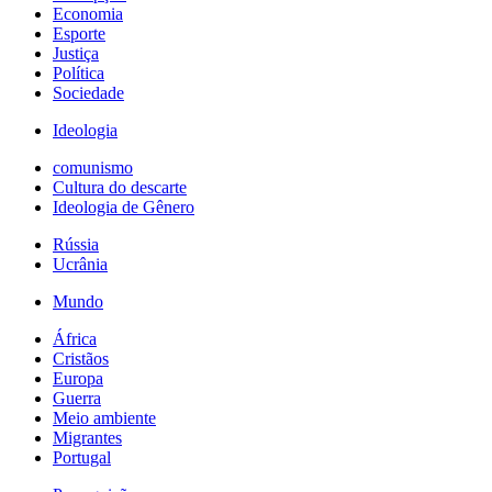
Economia
Esporte
Justiça
Política
Sociedade
Ideologia
comunismo
Cultura do descarte
Ideologia de Gênero
Rússia
Ucrânia
Mundo
África
Cristãos
Europa
Guerra
Meio ambiente
Migrantes
Portugal