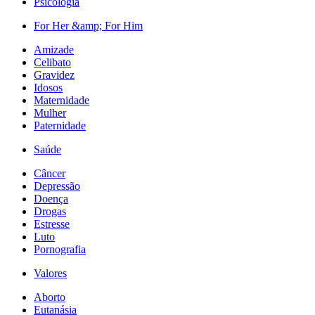
Psicologia
For Her &amp; For Him
Amizade
Celibato
Gravidez
Idosos
Maternidade
Mulher
Paternidade
Saúde
Câncer
Depressão
Doença
Drogas
Estresse
Luto
Pornografia
Valores
Aborto
Eutanásia