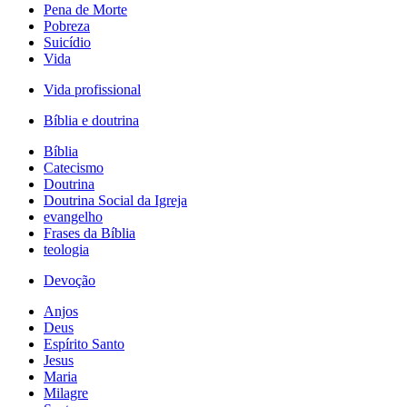
Pena de Morte
Pobreza
Suicídio
Vida
Vida profissional
Bíblia e doutrina
Bíblia
Catecismo
Doutrina
Doutrina Social da Igreja
evangelho
Frases da Bíblia
teologia
Devoção
Anjos
Deus
Espírito Santo
Jesus
Maria
Milagre