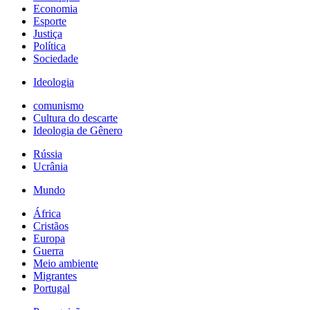
Economia
Esporte
Justiça
Política
Sociedade
Ideologia
comunismo
Cultura do descarte
Ideologia de Gênero
Rússia
Ucrânia
Mundo
África
Cristãos
Europa
Guerra
Meio ambiente
Migrantes
Portugal