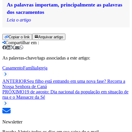
As palavras importam, principalmente as palavras
dos sacramentos
Leia o artigo
Copiar o link
Arquivar artigo
Compartilhar em
:
As palavras-chave/tags associadas a este artigo:
Casamento
Família
Igreja
ANTERIOR
Seu filho está entrando em uma nova fase? Recorra a
Nossa Senhora de Caná
PRÓXIMO
19 de agosto: Dia nacional da população em situação de
rua e o Massacre da Sé
Newsletter
Receba Aleteia todos os dias em sua caixa de e-mail.