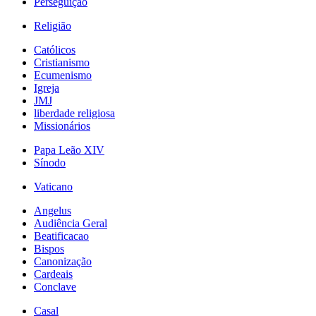
Perseguição
Religião
Católicos
Cristianismo
Ecumenismo
Igreja
JMJ
liberdade religiosa
Missionários
Papa Leão XIV
Sínodo
Vaticano
Angelus
Audiência Geral
Beatificacao
Bispos
Canonização
Cardeais
Conclave
Casal