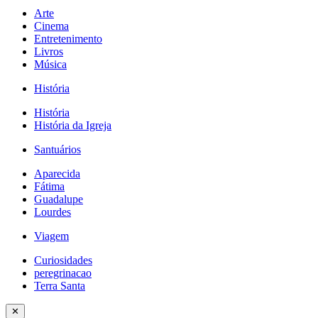
Arte
Cinema
Entretenimento
Livros
Música
História
História
História da Igreja
Santuários
Aparecida
Fátima
Guadalupe
Lourdes
Viagem
Curiosidades
peregrinacao
Terra Santa
✕