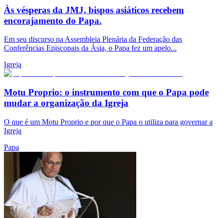
Às vésperas da JMJ, bispos asiáticos recebem
encorajamento do Papa.
Em seu discurso na Assembleia Plenária da Federação das
Conferências Episcopais da Ásia, o Papa fez um apelo...
Igreja
Motu Proprio: o instrumento com que o Papa pode
mudar a organização da Igreja
O que é um Motu Proprio e por que o Papa o utiliza para governar a
Igreja
Papa