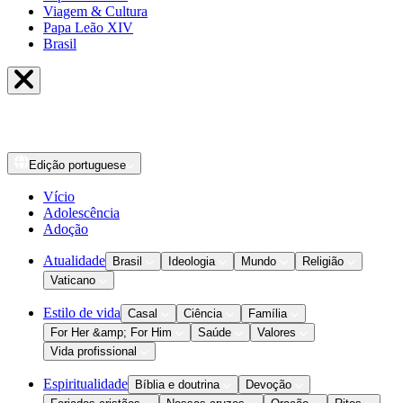
Viagem & Cultura
Papa Leão XIV
Brasil
Edição
portuguese
Vício
Adolescência
Adoção
Atualidade
Brasil
Ideologia
Mundo
Religião
Vaticano
Estilo de vida
Casal
Ciência
Família
For Her &amp; For Him
Saúde
Valores
Vida profissional
Espiritualidade
Bíblia e doutrina
Devoção