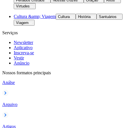
Feriados cristãos
Nossas cruzes
Oração
Ritos
Virtudes
Cultura &amp; Viagem
Cultura
História
Santuários
Viagem
Serviços
Newsletter
Aplicativo
Inscreva-se
Vestir
Anúncio
Nossos formatos principais
Análse
Arquivo
Artigos