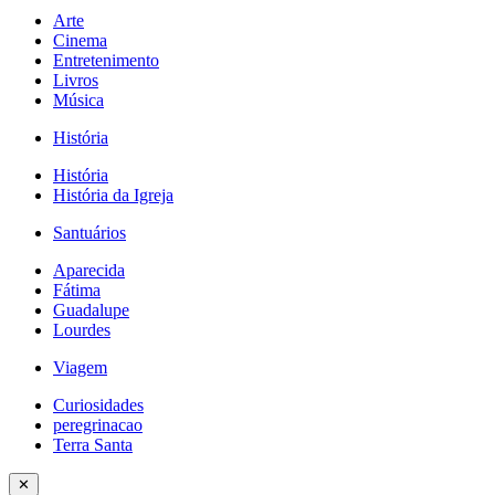
Arte
Cinema
Entretenimento
Livros
Música
História
História
História da Igreja
Santuários
Aparecida
Fátima
Guadalupe
Lourdes
Viagem
Curiosidades
peregrinacao
Terra Santa
✕