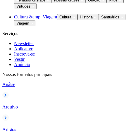
Feriados cristãos
Nossas cruzes
Oração
Ritos
Virtudes
Cultura &amp; Viagem
Cultura
História
Santuários
Viagem
Serviços
Newsletter
Aplicativo
Inscreva-se
Vestir
Anúncio
Nossos formatos principais
Análse
Arquivo
Artigos