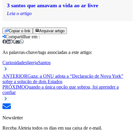
3 santos que amavam a vida ao ar livre
Leia o artigo
Copiar o link
Arquivar artigo
Compartilhar em
:
As palavras-chave/tags associadas a este artigo:
Curiosidades
Igreja
Santos
ANTERIOR
Gaza: a ONU adota a “Declaração de Nova York”
sobre a solução de dois Estados
PRÓXIMO
Quando a única opção que sobrou, foi aprender a
confiar
Newsletter
Receba Aleteia todos os dias em sua caixa de e-mail.