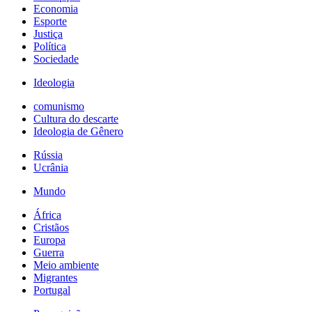
Economia
Esporte
Justiça
Política
Sociedade
Ideologia
comunismo
Cultura do descarte
Ideologia de Gênero
Rússia
Ucrânia
Mundo
África
Cristãos
Europa
Guerra
Meio ambiente
Migrantes
Portugal