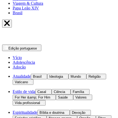
Viagem & Cultura
Papa Leão XIV
Brasil
Edição
portuguese
Vício
Adolescência
Adoção
Atualidade
Brasil
Ideologia
Mundo
Religião
Vaticano
Estilo de vida
Casal
Ciência
Família
For Her &amp; For Him
Saúde
Valores
Vida profissional
Espiritualidade
Bíblia e doutrina
Devoção