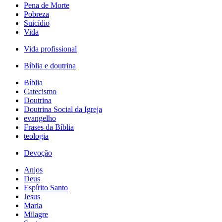
Pena de Morte
Pobreza
Suicídio
Vida
Vida profissional
Bíblia e doutrina
Bíblia
Catecismo
Doutrina
Doutrina Social da Igreja
evangelho
Frases da Bíblia
teologia
Devoção
Anjos
Deus
Espírito Santo
Jesus
Maria
Milagre