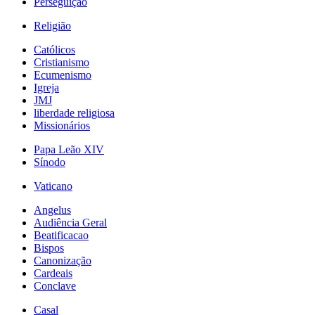
Perseguição
Religião
Católicos
Cristianismo
Ecumenismo
Igreja
JMJ
liberdade religiosa
Missionários
Papa Leão XIV
Sínodo
Vaticano
Angelus
Audiência Geral
Beatificacao
Bispos
Canonização
Cardeais
Conclave
Casal