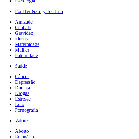
Psicologia
For Her &amp; For Him
Amizade
Celibato
Gravidez
Idosos
Maternidade
Mulher
Paternidade
Saúde
Câncer
Depressão
Doença
Drogas
Estresse
Luto
Pornografia
Valores
Aborto
Eutanásia