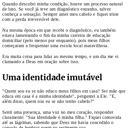
Quando descobri minha condição, houve um processo natural
de luto. Se você já teve um diagnóstico estranho, talvez
conheça a sensação. Sempre amei meu cabelo e fiquei triste
com a perda irreversível dele.
Na mesma época em que recebi o diagnóstico, eu também
estava lamentando o fim da minha carreira de educação
domiciliar (pelo menos por enquanto), pois meus filhos
começaram a frequentar uma escola local maravilhosa.
Era muita coisa para lidar ao mesmo tempo, e um dia me vi
clamando a Deus em oração sobre isso.
Uma identidade imutável
"Quem sou eu se não educo meus filhos em casa? Ser mãe que
educa em casa é a minha identidade", perguntei a Ele. "E,
além disso, quem sou eu se não tenho cabelo?"
Senti uma presença, uma voz no meu coração, responder
claramente: "Sua identidade é minha filha." Fiquei comovida
até as lágrimas, sabendo que Deus me havia concedido o
consolo de lembrar quem eu realmente sou.