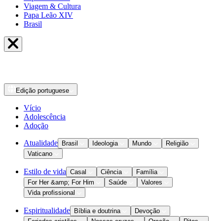
Viagem & Cultura
Papa Leão XIV
Brasil
Edição
portuguese
Vício
Adolescência
Adoção
Atualidade
Brasil
Ideologia
Mundo
Religião
Vaticano
Estilo de vida
Casal
Ciência
Família
For Her &amp; For Him
Saúde
Valores
Vida profissional
Espiritualidade
Bíblia e doutrina
Devoção