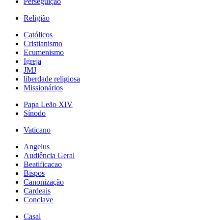
Perseguição
Religião
Católicos
Cristianismo
Ecumenismo
Igreja
JMJ
liberdade religiosa
Missionários
Papa Leão XIV
Sínodo
Vaticano
Angelus
Audiência Geral
Beatificacao
Bispos
Canonização
Cardeais
Conclave
Casal