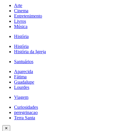
Arte
Cinema
Entretenimento
Livros
Música
História
História
História da Igreja
Santuários
Aparecida
Fátima
Guadalupe
Lourdes
Viagem
Curiosidades
peregrinacao
Terra Santa
✕