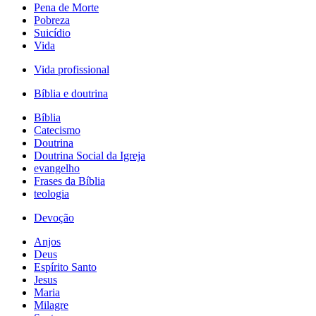
Pena de Morte
Pobreza
Suicídio
Vida
Vida profissional
Bíblia e doutrina
Bíblia
Catecismo
Doutrina
Doutrina Social da Igreja
evangelho
Frases da Bíblia
teologia
Devoção
Anjos
Deus
Espírito Santo
Jesus
Maria
Milagre