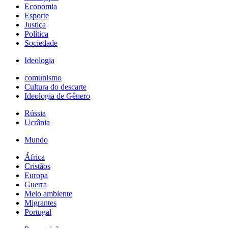
Economia
Esporte
Justiça
Política
Sociedade
Ideologia
comunismo
Cultura do descarte
Ideologia de Gênero
Rússia
Ucrânia
Mundo
África
Cristãos
Europa
Guerra
Meio ambiente
Migrantes
Portugal