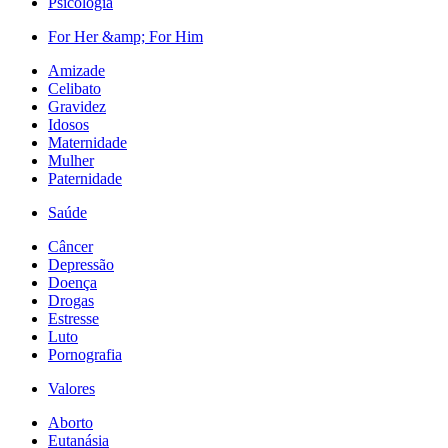
Psicologia
For Her &amp; For Him
Amizade
Celibato
Gravidez
Idosos
Maternidade
Mulher
Paternidade
Saúde
Câncer
Depressão
Doença
Drogas
Estresse
Luto
Pornografia
Valores
Aborto
Eutanásia