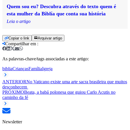
Quem sou eu? Descubra através do texto quem é
esta mulher da Biblía que conta sua história
Leia o artigo
Copiar o link
Arquivar artigo
Compartilhar em
:
As palavras-chave/tags associadas a este artigo:
biblia
Crianças
Família
Igreja
ANTERIOR
No Vaticano existe uma arte sacra brasileira que muitos
desconhecem
PRÓXIMO
Beata, a babá polonesa que guiou Carlo Acutis no
caminho da fé
Newsletter