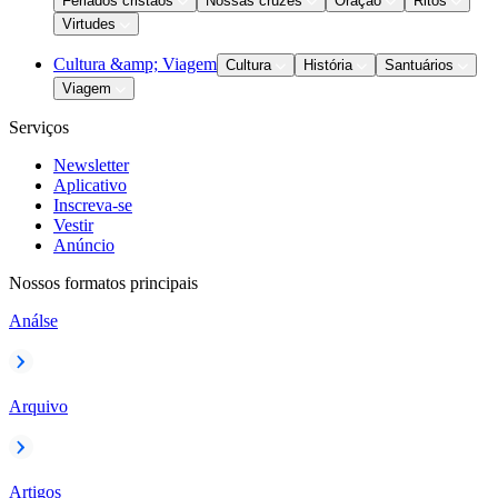
Feriados cristãos
Nossas cruzes
Oração
Ritos
Virtudes
Cultura &amp; Viagem
Cultura
História
Santuários
Viagem
Serviços
Newsletter
Aplicativo
Inscreva-se
Vestir
Anúncio
Nossos formatos principais
Análse
Arquivo
Artigos