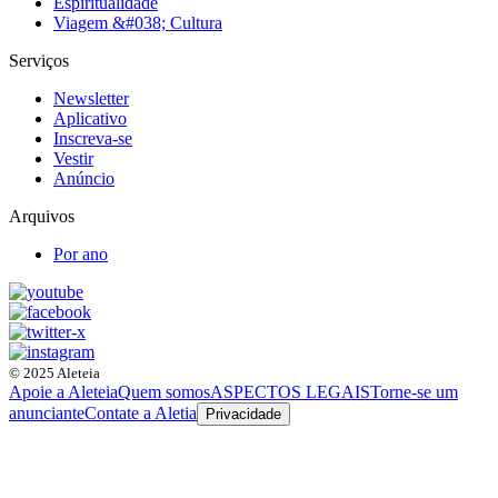
Espiritualidade
Viagem &#038; Cultura
Serviços
Newsletter
Aplicativo
Inscreva-se
Vestir
Anúncio
Arquivos
Por ano
© 2025 Aleteia
Apoie a Aleteia
Quem somos
ASPECTOS LEGAIS
Torne-se um
anunciante
Contate a Aletia
Privacidade