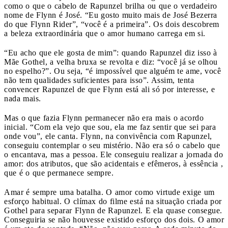
como o que o cabelo de Rapunzel brilha ou que o verdadeiro
nome de Flynn é José. “Eu gosto muito mais de José Bezerra
do que Flynn Rider”, “você é a primeira”. Os dois descobrem
a beleza extraordinária que o amor humano carrega em si.
“Eu acho que ele gosta de mim”: quando Rapunzel diz isso à
Mãe Gothel, a velha bruxa se revolta e diz: “você já se olhou
no espelho?”. Ou seja, “é impossível que alguém te ame, você
não tem qualidades suficientes para isso”. Assim, tenta
convencer Rapunzel de que Flynn está ali só por interesse, e
nada mais.
Mas o que fazia Flynn permanecer não era mais o acordo
inicial. “Com ela vejo que sou, ela me faz sentir que sei para
onde vou”, ele canta. Flynn, na convivência com Rapunzel,
conseguiu contemplar o seu mistério. Não era só o cabelo que
o encantava, mas a pessoa. Ele conseguiu realizar a jornada do
amor: dos atributos, que são acidentais e efêmeros, à essência ,
que é o que permanece sempre.
Amar é sempre uma batalha. O amor como virtude exige um
esforço habitual. O clímax do filme está na situação criada por
Gothel para separar Flynn de Rapunzel. E ela quase consegue.
Conseguiria se não houvesse existido esforço dos dois. O amor