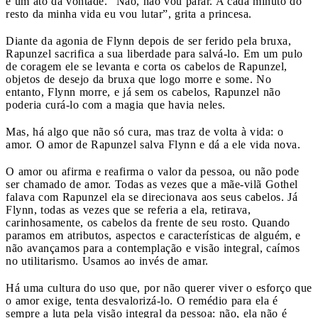
é um ato da vontade. “Não, não vou parar. A cada minuto do
resto da minha vida eu vou lutar”, grita a princesa.
Diante da agonia de Flynn depois de ser ferido pela bruxa,
Rapunzel sacrifica a sua liberdade para salvá-lo. Em um pulo
de coragem ele se levanta e corta os cabelos de Rapunzel,
objetos de desejo da bruxa que logo morre e some. No
entanto, Flynn morre, e já sem os cabelos, Rapunzel não
poderia curá-lo com a magia que havia neles.
Mas, há algo que não só cura, mas traz de volta à vida: o
amor. O amor de Rapunzel salva Flynn e dá a ele vida nova.
O amor ou afirma e reafirma o valor da pessoa, ou não pode
ser chamado de amor. Todas as vezes que a mãe-vilã Gothel
falava com Rapunzel ela se direcionava aos seus cabelos. Já
Flynn, todas as vezes que se referia a ela, retirava,
carinhosamente, os cabelos da frente de seu rosto. Quando
paramos em atributos, aspectos e características de alguém, e
não avançamos para a contemplação e visão integral, caímos
no utilitarismo. Usamos ao invés de amar.
Há uma cultura do uso que, por não querer viver o esforço que
o amor exige, tenta desvalorizá-lo. O remédio para ela é
sempre a luta pela visão integral da pessoa: não, ela não é