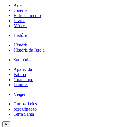
Arte
Cinema
Entretenimento
Livros
Música
História
História
História da Igreja
Santuários
Aparecida
Fátima
Guadalupe
Lourdes
Viagem
Curiosidades
peregrinacao
Terra Santa
✕