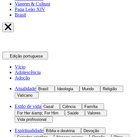
Viagem & Cultura
Papa Leão XIV
Brasil
Edição
portuguese
Vício
Adolescência
Adoção
Atualidade
Brasil
Ideologia
Mundo
Religião
Vaticano
Estilo de vida
Casal
Ciência
Família
For Her &amp; For Him
Saúde
Valores
Vida profissional
Espiritualidade
Bíblia e doutrina
Devoção