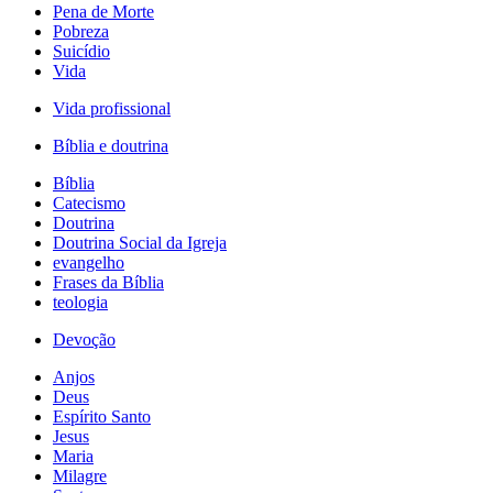
Pena de Morte
Pobreza
Suicídio
Vida
Vida profissional
Bíblia e doutrina
Bíblia
Catecismo
Doutrina
Doutrina Social da Igreja
evangelho
Frases da Bíblia
teologia
Devoção
Anjos
Deus
Espírito Santo
Jesus
Maria
Milagre