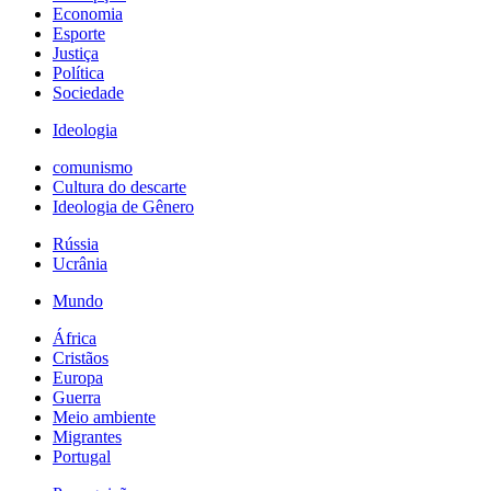
Economia
Esporte
Justiça
Política
Sociedade
Ideologia
comunismo
Cultura do descarte
Ideologia de Gênero
Rússia
Ucrânia
Mundo
África
Cristãos
Europa
Guerra
Meio ambiente
Migrantes
Portugal