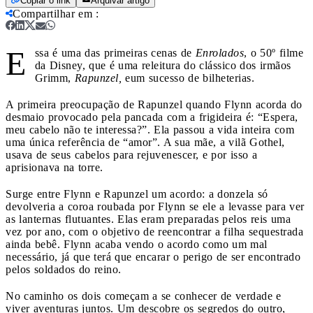
Copiar o link
Arquivar artigo
Compartilhar em
:
E
ssa é uma das primeiras cenas de
Enrolados
, o 50º filme
da Disney, que é uma releitura do clássico dos irmãos
Grimm,
Rapunzel,
eum sucesso de bilheterias.
A primeira preocupação de Rapunzel quando Flynn acorda do
desmaio provocado pela pancada com a frigideira é: “Espera,
meu cabelo não te interessa?”. Ela passou a vida inteira com
uma única referência de “amor”. A sua mãe, a vilã Gothel,
usava de seus cabelos para rejuvenescer, e por isso a
aprisionava na torre.
Surge entre Flynn e Rapunzel um acordo: a donzela só
devolveria a coroa roubada por Flynn se ele a levasse para ver
as lanternas flutuantes. Elas eram preparadas pelos reis uma
vez por ano, com o objetivo de reencontrar a filha sequestrada
ainda bebê. Flynn acaba vendo o acordo como um mal
necessário, já que terá que encarar o perigo de ser encontrado
pelos soldados do reino.
No caminho os dois começam a se conhecer de verdade e
viver aventuras juntos. Um descobre os segredos do outro,