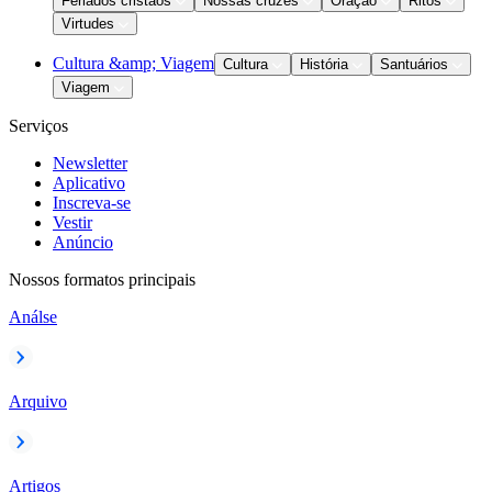
Feriados cristãos
Nossas cruzes
Oração
Ritos
Virtudes
Cultura &amp; Viagem
Cultura
História
Santuários
Viagem
Serviços
Newsletter
Aplicativo
Inscreva-se
Vestir
Anúncio
Nossos formatos principais
Análse
Arquivo
Artigos