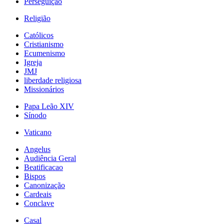
Perseguição
Religião
Católicos
Cristianismo
Ecumenismo
Igreja
JMJ
liberdade religiosa
Missionários
Papa Leão XIV
Sínodo
Vaticano
Angelus
Audiência Geral
Beatificacao
Bispos
Canonização
Cardeais
Conclave
Casal