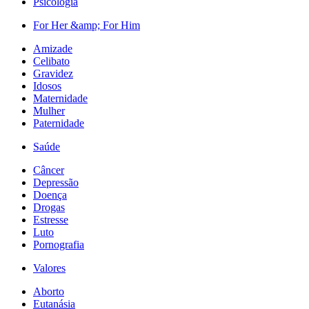
Psicologia
For Her &amp; For Him
Amizade
Celibato
Gravidez
Idosos
Maternidade
Mulher
Paternidade
Saúde
Câncer
Depressão
Doença
Drogas
Estresse
Luto
Pornografia
Valores
Aborto
Eutanásia