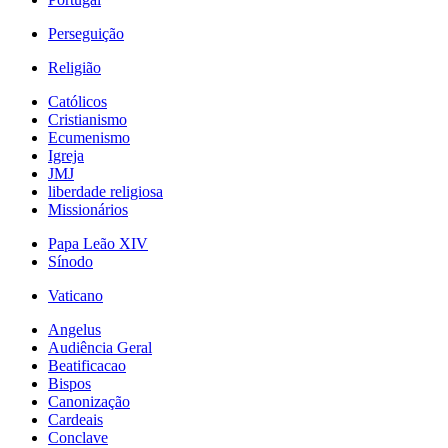
Perseguição
Religião
Católicos
Cristianismo
Ecumenismo
Igreja
JMJ
liberdade religiosa
Missionários
Papa Leão XIV
Sínodo
Vaticano
Angelus
Audiência Geral
Beatificacao
Bispos
Canonização
Cardeais
Conclave