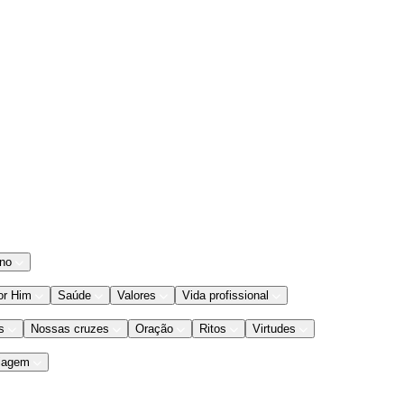
ano
or Him
Saúde
Valores
Vida profissional
s
Nossas cruzes
Oração
Ritos
Virtudes
iagem