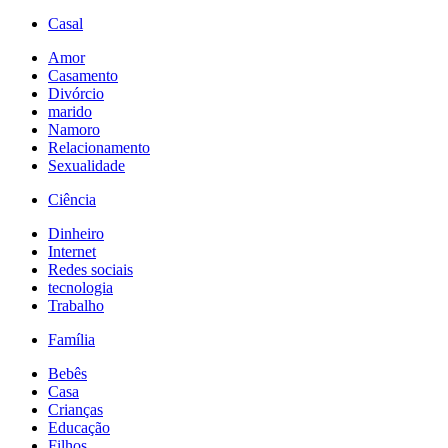
Casal
Amor
Casamento
Divórcio
marido
Namoro
Relacionamento
Sexualidade
Ciência
Dinheiro
Internet
Redes sociais
tecnologia
Trabalho
Família
Bebês
Casa
Crianças
Educação
Filhos