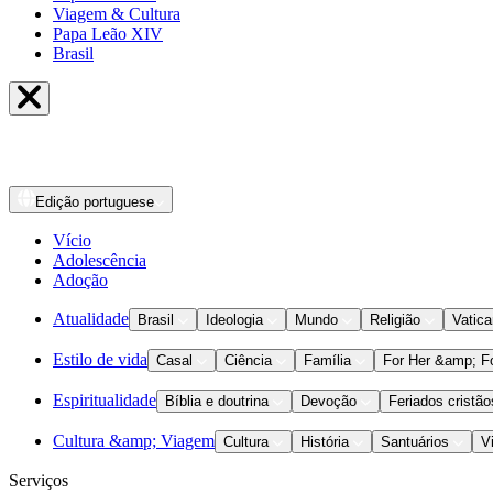
Viagem & Cultura
Papa Leão XIV
Brasil
Edição
portuguese
Vício
Adolescência
Adoção
Atualidade
Brasil
Ideologia
Mundo
Religião
Vatic
Estilo de vida
Casal
Ciência
Família
For Her &amp; F
Espiritualidade
Bíblia e doutrina
Devoção
Feriados cristão
Cultura &amp; Viagem
Cultura
História
Santuários
V
Serviços