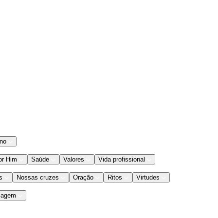
ano
or Him
Saúde
Valores
Vida profissional
s
Nossas cruzes
Oração
Ritos
Virtudes
iagem