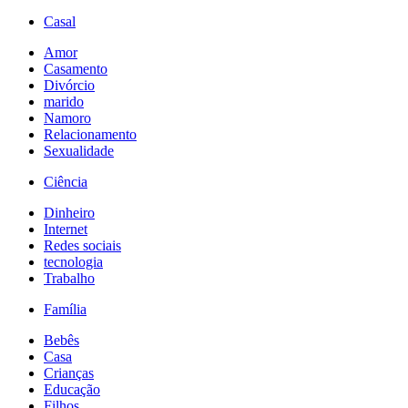
Casal
Amor
Casamento
Divórcio
marido
Namoro
Relacionamento
Sexualidade
Ciência
Dinheiro
Internet
Redes sociais
tecnologia
Trabalho
Família
Bebês
Casa
Crianças
Educação
Filhos