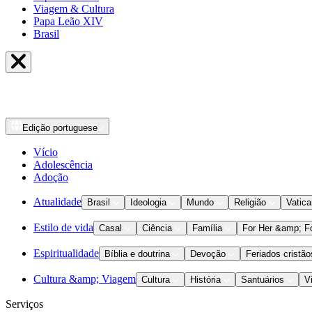
Viagem & Cultura
Papa Leão XIV
Brasil
Edição
portuguese
Vício
Adolescência
Adoção
Atualidade
Brasil
Ideologia
Mundo
Religião
Vatic
Estilo de vida
Casal
Ciência
Família
For Her &amp; F
Espiritualidade
Bíblia e doutrina
Devoção
Feriados cristão
Cultura &amp; Viagem
Cultura
História
Santuários
V
Serviços