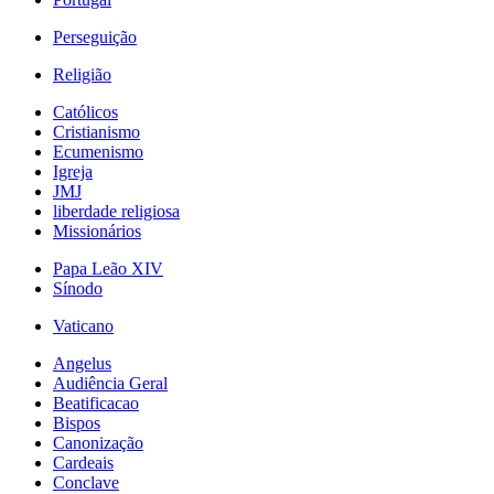
Perseguição
Religião
Católicos
Cristianismo
Ecumenismo
Igreja
JMJ
liberdade religiosa
Missionários
Papa Leão XIV
Sínodo
Vaticano
Angelus
Audiência Geral
Beatificacao
Bispos
Canonização
Cardeais
Conclave