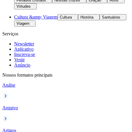
Feriados cristãos
Nossas cruzes
Oração
Ritos
Virtudes
Cultura &amp; Viagem
Cultura
História
Santuários
Viagem
Serviços
Newsletter
Aplicativo
Inscreva-se
Vestir
Anúncio
Nossos formatos principais
Análse
Arquivo
Artigos