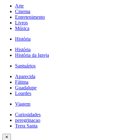
Arte
Cinema
Entretenimento
Livros
Música
História
História
História da Igreja
Santuários
Aparecida
Fátima
Guadalupe
Lourdes
Viagem
Curiosidades
peregrinacao
Terra Santa
✕