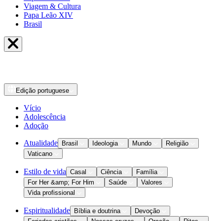
Viagem & Cultura
Papa Leão XIV
Brasil
Edição
portuguese
Vício
Adolescência
Adoção
Atualidade
Brasil
Ideologia
Mundo
Religião
Vaticano
Estilo de vida
Casal
Ciência
Família
For Her &amp; For Him
Saúde
Valores
Vida profissional
Espiritualidade
Bíblia e doutrina
Devoção