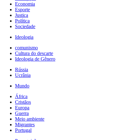
Economia
Esporte
Justiça
Política
Sociedade
Ideologia
comunismo
Cultura do descarte
Ideologia de Gênero
Rússia
Ucrânia
Mundo
África
Cristãos
Europa
Guerra
Meio ambiente
Migrantes
Portugal