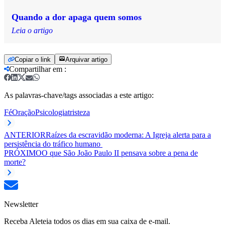
Quando a dor apaga quem somos
Leia o artigo
Copiar o link
Arquivar artigo
Compartilhar em
:
As palavras-chave/tags associadas a este artigo:
Fé
Oração
Psicologia
tristeza
ANTERIOR
Raízes da escravidão moderna: A Igreja alerta para a
persistência do tráfico humano
PRÓXIMO
O que São João Paulo II pensava sobre a pena de
morte?
Newsletter
Receba Aleteia todos os dias em sua caixa de e-mail.