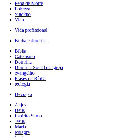
Pena de Morte
Pobreza
Suicídio
Vida
Vida profissional
Bíblia e doutrina
Bíblia
Catecismo
Doutrina
Doutrina Social da Igreja
evangelho
Frases da Bíblia
teologia
Devoção
Anjos
Deus
Espírito Santo
Jesus
Maria
Milagre