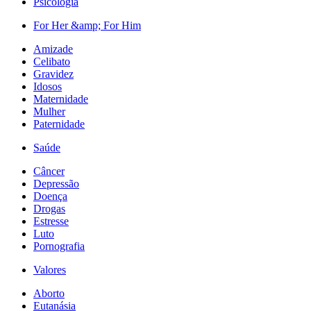
Psicologia
For Her &amp; For Him
Amizade
Celibato
Gravidez
Idosos
Maternidade
Mulher
Paternidade
Saúde
Câncer
Depressão
Doença
Drogas
Estresse
Luto
Pornografia
Valores
Aborto
Eutanásia