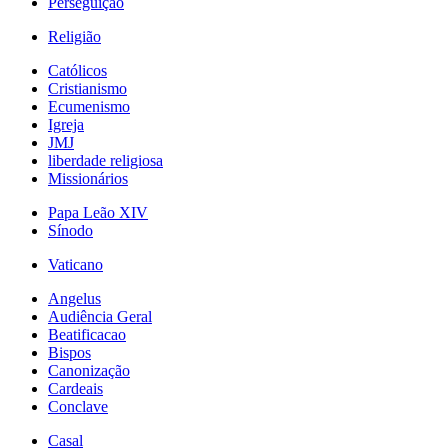
Perseguição
Religião
Católicos
Cristianismo
Ecumenismo
Igreja
JMJ
liberdade religiosa
Missionários
Papa Leão XIV
Sínodo
Vaticano
Angelus
Audiência Geral
Beatificacao
Bispos
Canonização
Cardeais
Conclave
Casal