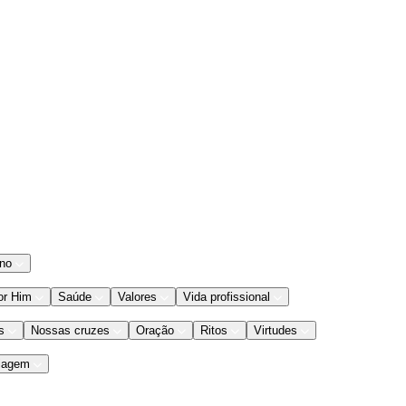
ano
or Him
Saúde
Valores
Vida profissional
s
Nossas cruzes
Oração
Ritos
Virtudes
iagem