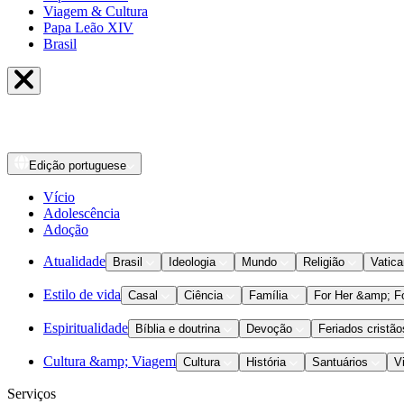
Viagem & Cultura
Papa Leão XIV
Brasil
Edição
portuguese
Vício
Adolescência
Adoção
Atualidade
Brasil
Ideologia
Mundo
Religião
Vatic
Estilo de vida
Casal
Ciência
Família
For Her &amp; F
Espiritualidade
Bíblia e doutrina
Devoção
Feriados cristão
Cultura &amp; Viagem
Cultura
História
Santuários
V
Serviços