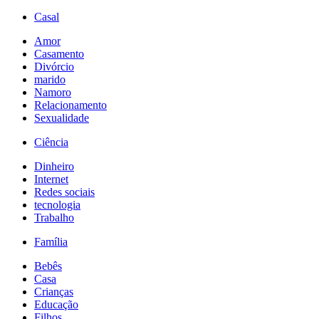
Casal
Amor
Casamento
Divórcio
marido
Namoro
Relacionamento
Sexualidade
Ciência
Dinheiro
Internet
Redes sociais
tecnologia
Trabalho
Família
Bebês
Casa
Crianças
Educação
Filhos