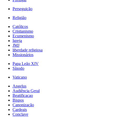
Perseguição
Religião
Católicos
Cristianismo
Ecumenismo
Igreja
JMJ
liberdade religiosa
Missionários
Papa Leão XIV
Sínodo
Vaticano
Angelus
Audiência Geral
Beatificacao
Bispos
Canonização
Cardeais
Conclave