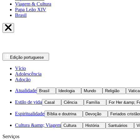
Viagem & Cultura
Papa Leão XIV
Brasil
Edição
portuguese
Vício
Adolescência
Adoção
Atualidade
Brasil
Ideologia
Mundo
Religião
Vatic
Estilo de vida
Casal
Ciência
Família
For Her &amp; F
Espiritualidade
Bíblia e doutrina
Devoção
Feriados cristão
Cultura &amp; Viagem
Cultura
História
Santuários
V
Serviços