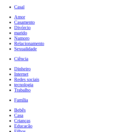
Casal
Amor
Casamento
Divórcio
marido
Namoro
Relacionamento
Sexualidade
Ciência
Dinheiro
Internet
Redes sociais
tecnologia
Trabalho
Família
Bebês
Casa
Crianças
Educação
Filhos