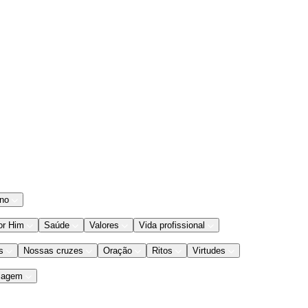
ano
or Him
Saúde
Valores
Vida profissional
s
Nossas cruzes
Oração
Ritos
Virtudes
iagem