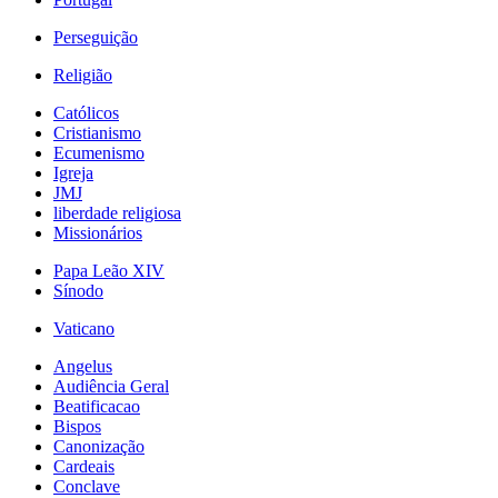
Perseguição
Religião
Católicos
Cristianismo
Ecumenismo
Igreja
JMJ
liberdade religiosa
Missionários
Papa Leão XIV
Sínodo
Vaticano
Angelus
Audiência Geral
Beatificacao
Bispos
Canonização
Cardeais
Conclave