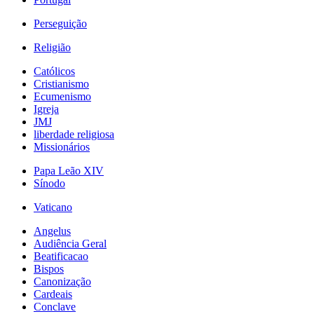
Perseguição
Religião
Católicos
Cristianismo
Ecumenismo
Igreja
JMJ
liberdade religiosa
Missionários
Papa Leão XIV
Sínodo
Vaticano
Angelus
Audiência Geral
Beatificacao
Bispos
Canonização
Cardeais
Conclave