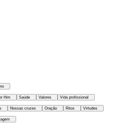
ano
or Him
Saúde
Valores
Vida profissional
s
Nossas cruzes
Oração
Ritos
Virtudes
iagem