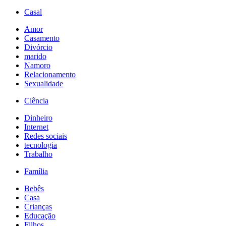
Casal
Amor
Casamento
Divórcio
marido
Namoro
Relacionamento
Sexualidade
Ciência
Dinheiro
Internet
Redes sociais
tecnologia
Trabalho
Família
Bebês
Casa
Crianças
Educação
Filhos