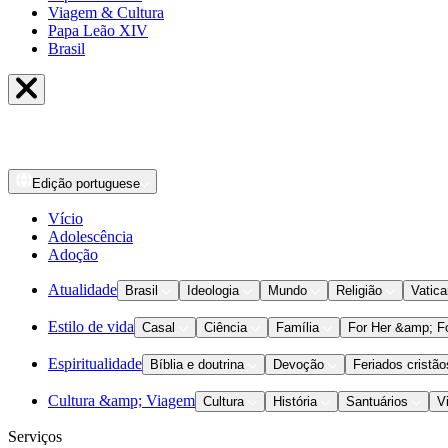
Viagem & Cultura
Papa Leão XIV
Brasil
Edição
portuguese
Vício
Adolescência
Adoção
Atualidade
Brasil
Ideologia
Mundo
Religião
Vatic
Estilo de vida
Casal
Ciência
Família
For Her &amp; F
Espiritualidade
Bíblia e doutrina
Devoção
Feriados cristão
Cultura &amp; Viagem
Cultura
História
Santuários
V
Serviços