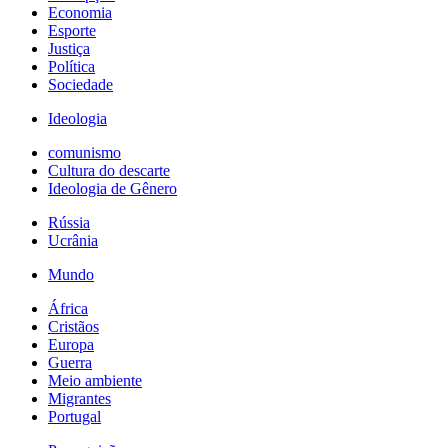
Economia
Esporte
Justiça
Política
Sociedade
Ideologia
comunismo
Cultura do descarte
Ideologia de Gênero
Rússia
Ucrânia
Mundo
África
Cristãos
Europa
Guerra
Meio ambiente
Migrantes
Portugal