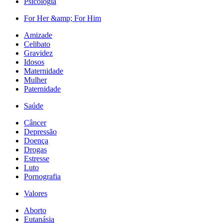
Psicologia
For Her &amp; For Him
Amizade
Celibato
Gravidez
Idosos
Maternidade
Mulher
Paternidade
Saúde
Câncer
Depressão
Doença
Drogas
Estresse
Luto
Pornografia
Valores
Aborto
Eutanásia