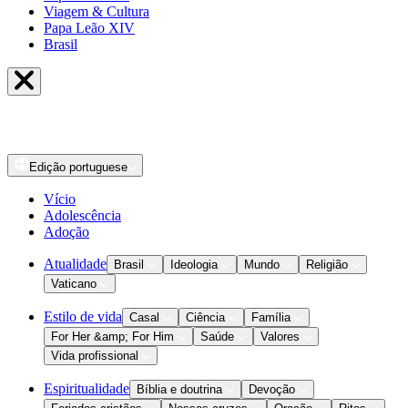
Viagem & Cultura
Papa Leão XIV
Brasil
Edição
portuguese
Vício
Adolescência
Adoção
Atualidade
Brasil
Ideologia
Mundo
Religião
Vaticano
Estilo de vida
Casal
Ciência
Família
For Her &amp; For Him
Saúde
Valores
Vida profissional
Espiritualidade
Bíblia e doutrina
Devoção