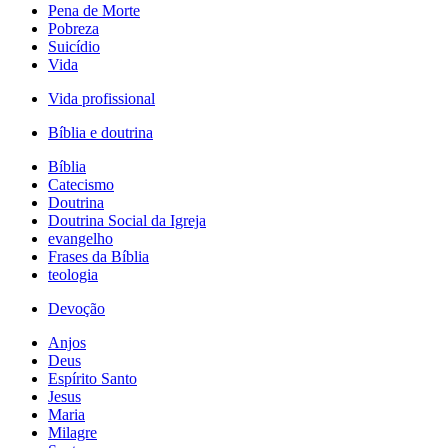
Pena de Morte
Pobreza
Suicídio
Vida
Vida profissional
Bíblia e doutrina
Bíblia
Catecismo
Doutrina
Doutrina Social da Igreja
evangelho
Frases da Bíblia
teologia
Devoção
Anjos
Deus
Espírito Santo
Jesus
Maria
Milagre