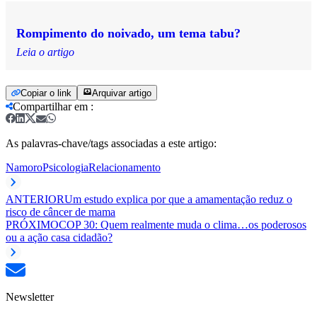
Rompimento do noivado, um tema tabu?
Leia o artigo
Copiar o link
Arquivar artigo
Compartilhar em
:
As palavras-chave/tags associadas a este artigo:
Namoro
Psicologia
Relacionamento
ANTERIOR
Um estudo explica por que a amamentação reduz o
risco de câncer de mama
PRÓXIMO
COP 30: Quem realmente muda o clima…os poderosos
ou a ação casa cidadão?
Newsletter