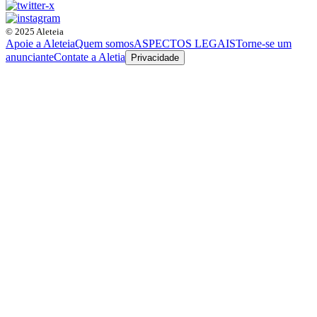
© 2025 Aleteia
Apoie a Aleteia
Quem somos
ASPECTOS LEGAIS
Torne-se um
anunciante
Contate a Aletia
Privacidade