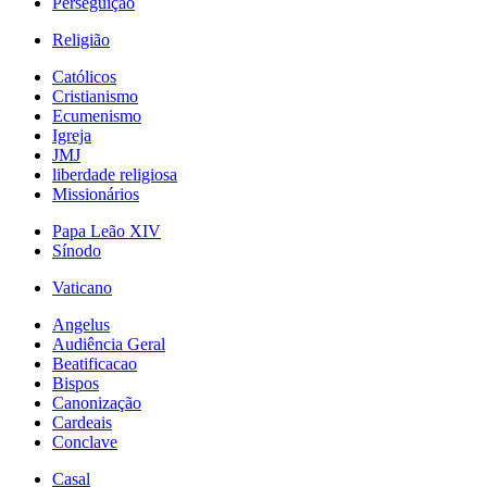
Perseguição
Religião
Católicos
Cristianismo
Ecumenismo
Igreja
JMJ
liberdade religiosa
Missionários
Papa Leão XIV
Sínodo
Vaticano
Angelus
Audiência Geral
Beatificacao
Bispos
Canonização
Cardeais
Conclave
Casal