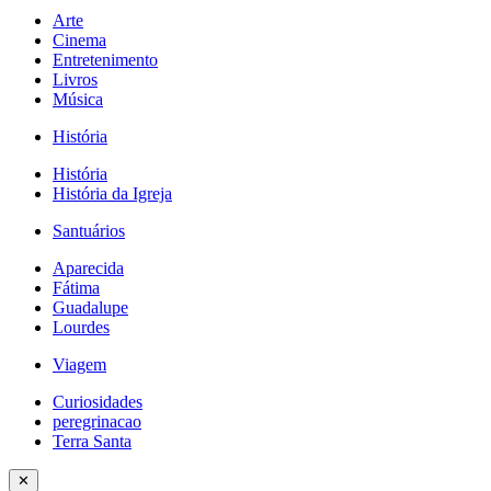
Arte
Cinema
Entretenimento
Livros
Música
História
História
História da Igreja
Santuários
Aparecida
Fátima
Guadalupe
Lourdes
Viagem
Curiosidades
peregrinacao
Terra Santa
✕