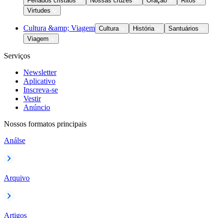
Feriados cristãos
Nossas cruzes
Oração
Ritos
Virtudes
Cultura &amp; Viagem
Cultura
História
Santuários
Viagem
Serviços
Newsletter
Aplicativo
Inscreva-se
Vestir
Anúncio
Nossos formatos principais
Análse
Arquivo
Artigos