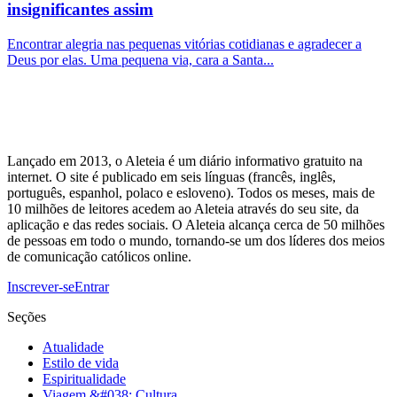
insignificantes assim
Encontrar alegria nas pequenas vitórias cotidianas e agradecer a
Deus por elas. Uma pequena via, cara a Santa...
Lançado em 2013, o Aleteia é um diário informativo gratuito na
internet. O site é publicado em seis línguas (francês, inglês,
português, espanhol, polaco e esloveno). Todos os meses, mais de
10 milhões de leitores acedem ao Aleteia através do seu site, da
aplicação e das redes sociais. O Aleteia alcança cerca de 50 milhões
de pessoas em todo o mundo, tornando-se um dos líderes dos meios
de comunicação católicos online.
Inscrever-se
Entrar
Seções
Atualidade
Estilo de vida
Espiritualidade
Viagem &#038; Cultura