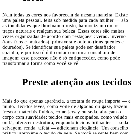
Nem todas as cores nos favorecem da mesma maneira. Existe
uma paleta pessoal, feita sob medida para cada mulher — são
as tonalidades que iluminam o rosto, harmonizam com os
traços naturais e realçam sua beleza. Essas cores são muitas
vezes organizadas de acordo com “estações”: verão, inverno
(tons frios e prateados), primavera e outono (tons quentes e
dourados). Se identificar sua paleta pode ser desafiador
sozinho, e por isso é útil contar com uma consultora de
imagem: esse processo não é só enriquecedor, como pode
transformar a forma como você se vê.
Preste atenção aos tecidos
3
Mais do que apenas aparência, a textura da roupa importa — e
muito. Tecidos leves, como voile de algodão ou gaze, trazem
frescor; materiais fluidos, como jersey ou seda, abraçam o
corpo com suavidade; tecidos mais encorpados, como veludo
ou lã, oferecem estrutura; enquanto tecidos brilhantes — seda
selvagem, renda, tafetá — adicionam elegância. Um conselho
prático: aproxime o tecido da pele. Se você se sente bem com