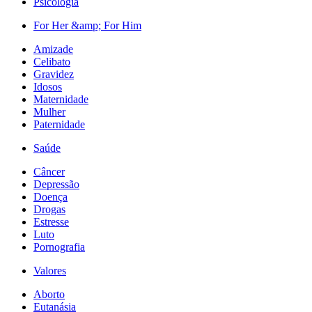
Psicologia
For Her &amp; For Him
Amizade
Celibato
Gravidez
Idosos
Maternidade
Mulher
Paternidade
Saúde
Câncer
Depressão
Doença
Drogas
Estresse
Luto
Pornografia
Valores
Aborto
Eutanásia