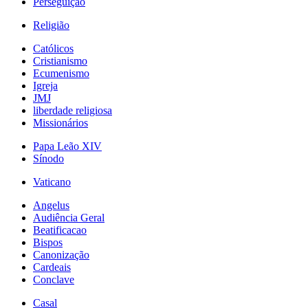
Perseguição
Religião
Católicos
Cristianismo
Ecumenismo
Igreja
JMJ
liberdade religiosa
Missionários
Papa Leão XIV
Sínodo
Vaticano
Angelus
Audiência Geral
Beatificacao
Bispos
Canonização
Cardeais
Conclave
Casal