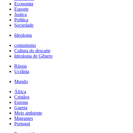
Economia
Esporte
Justiça
Política
Sociedade
Ideologia
comunismo
Cultura do descarte
Ideologia de Gênero
Rússia
Ucrânia
Mundo
África
Cristãos
Europa
Guerra
Meio ambiente
Migrantes
Portugal