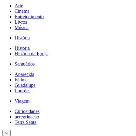
Arte
Cinema
Entretenimento
Livros
Música
História
História
História da Igreja
Santuários
Aparecida
Fátima
Guadalupe
Lourdes
Viagem
Curiosidades
peregrinacao
Terra Santa
✕