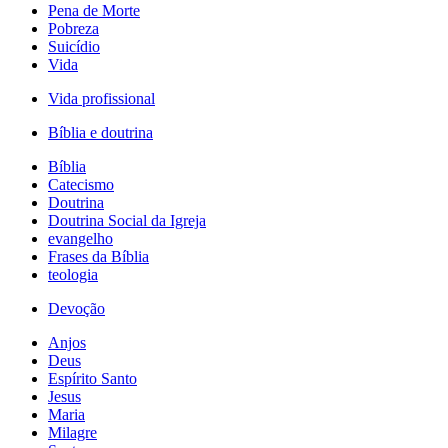
Pena de Morte
Pobreza
Suicídio
Vida
Vida profissional
Bíblia e doutrina
Bíblia
Catecismo
Doutrina
Doutrina Social da Igreja
evangelho
Frases da Bíblia
teologia
Devoção
Anjos
Deus
Espírito Santo
Jesus
Maria
Milagre