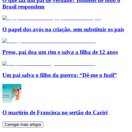
O que faz um pai de verdade? Homens de todo o
Brasil respondem
O papel dos avós na criação, sem substituir os pais
Preso, pai doa um rim e salva a filha de 12 anos
Um pai salva o filho da guerra: “Dê-me o fuzil”
O martírio de Francisca no sertão do Cariri
Carregar mais artigos