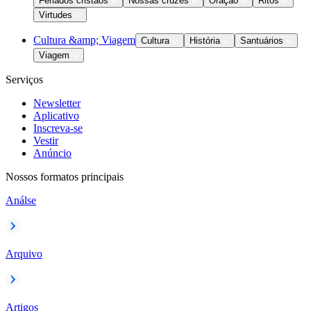
Feriados cristãos
Nossas cruzes
Oração
Ritos
Virtudes
Cultura &amp; Viagem
Cultura
História
Santuários
Viagem
Serviços
Newsletter
Aplicativo
Inscreva-se
Vestir
Anúncio
Nossos formatos principais
Análse
Arquivo
Artigos