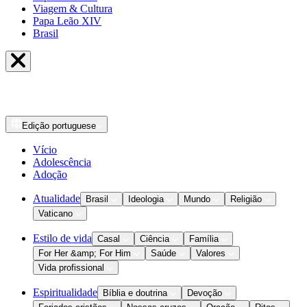
Viagem & Cultura
Papa Leão XIV
Brasil
Edição
portuguese
Vício
Adolescência
Adoção
Atualidade
Brasil
Ideologia
Mundo
Religião
Vaticano
Estilo de vida
Casal
Ciência
Família
For Her &amp; For Him
Saúde
Valores
Vida profissional
Espiritualidade
Bíblia e doutrina
Devoção