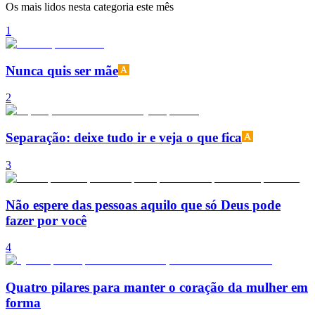
Os mais lidos nesta categoria este mês
1
Nunca quis ser mãe
2
Separação: deixe tudo ir e veja o que fica
3
Não espere das pessoas aquilo que só Deus pode
fazer por você
4
Quatro pilares para manter o coração da mulher em
forma