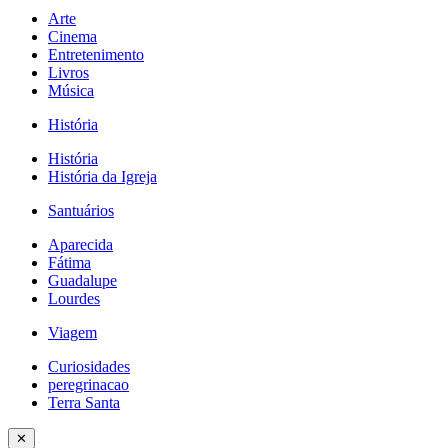
Arte
Cinema
Entretenimento
Livros
Música
História
História
História da Igreja
Santuários
Aparecida
Fátima
Guadalupe
Lourdes
Viagem
Curiosidades
peregrinacao
Terra Santa
✕