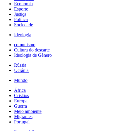
Economia
Esporte
Justiça
Política
Sociedade
Ideologia
comunismo
Cultura do descarte
Ideologia de Gênero
Rússia
Ucrânia
Mundo
África
Cristãos
Europa
Guerra
Meio ambiente
Migrantes
Portugal