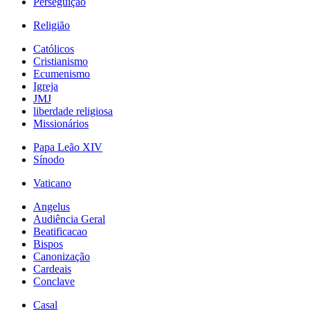
Perseguição
Religião
Católicos
Cristianismo
Ecumenismo
Igreja
JMJ
liberdade religiosa
Missionários
Papa Leão XIV
Sínodo
Vaticano
Angelus
Audiência Geral
Beatificacao
Bispos
Canonização
Cardeais
Conclave
Casal