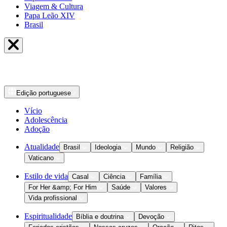
Viagem & Cultura
Papa Leão XIV
Brasil
Edição
portuguese
Vício
Adolescência
Adoção
Atualidade
Brasil
Ideologia
Mundo
Religião
Vaticano
Estilo de vida
Casal
Ciência
Família
For Her &amp; For Him
Saúde
Valores
Vida profissional
Espiritualidade
Bíblia e doutrina
Devoção