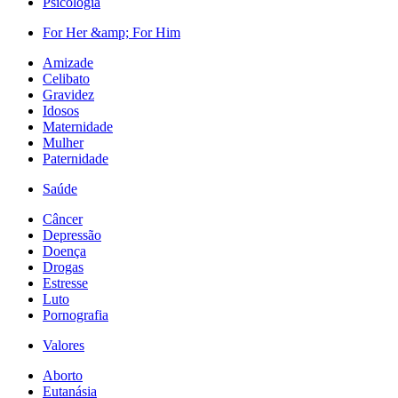
Psicologia
For Her &amp; For Him
Amizade
Celibato
Gravidez
Idosos
Maternidade
Mulher
Paternidade
Saúde
Câncer
Depressão
Doença
Drogas
Estresse
Luto
Pornografia
Valores
Aborto
Eutanásia