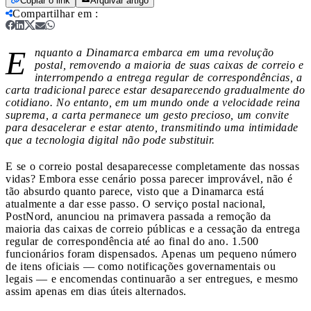
Copiar o link
Arquivar artigo
Compartilhar em
:
E
nquanto a Dinamarca embarca em uma revolução
postal, removendo a maioria de suas caixas de correio e
interrompendo a entrega regular de correspondências, a
carta tradicional parece estar desaparecendo gradualmente do
cotidiano. No entanto, em um mundo onde a velocidade reina
suprema, a carta permanece um gesto precioso, um convite
para desacelerar e estar atento, transmitindo uma intimidade
que a tecnologia digital não pode substituir.
E se o correio postal desaparecesse completamente das nossas
vidas? Embora esse cenário possa parecer improvável, não é
tão absurdo quanto parece, visto que a Dinamarca está
atualmente a dar esse passo. O serviço postal nacional,
PostNord, anunciou na primavera passada a remoção da
maioria das caixas de correio públicas e a cessação da entrega
regular de correspondência até ao final do ano. 1.500
funcionários foram dispensados. Apenas um pequeno número
de itens oficiais — como notificações governamentais ou
legais — e encomendas continuarão a ser entregues, e mesmo
assim apenas em dias úteis alternados.