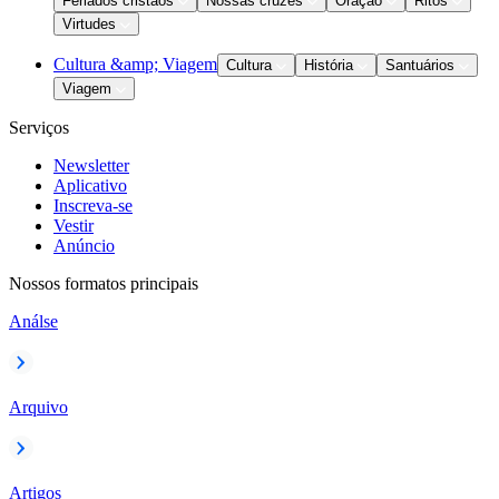
Feriados cristãos
Nossas cruzes
Oração
Ritos
Virtudes
Cultura &amp; Viagem
Cultura
História
Santuários
Viagem
Serviços
Newsletter
Aplicativo
Inscreva-se
Vestir
Anúncio
Nossos formatos principais
Análse
Arquivo
Artigos