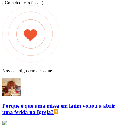
( Com dedução fiscal )
Nossos artigos em destaque
Porque é que uma missa em latim voltou a abrir
uma ferida na Igreja?