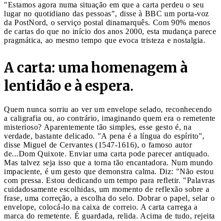
"Estamos agora numa situação em que a carta perdeu o seu
lugar no quotidiano das pessoas", disse à BBC um porta-voz
da PostNord, o serviço postal dinamarquês. Com 90% menos
de cartas do que no início dos anos 2000, esta mudança parece
pragmática, ao mesmo tempo que evoca tristeza e nostalgia.
A carta: uma homenagem à
lentidão e à espera.
Quem nunca sorriu ao ver um envelope selado, reconhecendo
a caligrafia ou, ao contrário, imaginando quem era o remetente
misterioso? Aparentemente tão simples, esse gesto é, na
verdade, bastante delicado. "A pena é a língua do espírito",
disse Miguel de Cervantes (1547-1616), o famoso autor
de...Dom Quixote. Enviar uma carta pode parecer antiquado.
Mas talvez seja isso que a torna tão encantadora. Num mundo
impaciente, é um gesto que demonstra calma. Diz: "Não estou
com pressa. Estou dedicando um tempo para refletir. "Palavras
cuidadosamente escolhidas, um momento de reflexão sobre a
frase, uma correção, a escolha do selo. Dobrar o papel, selar o
envelope, colocá-lo na caixa de correio. A carta carrega a
marca do remetente. É guardada, relida. Acima de tudo, rejeita