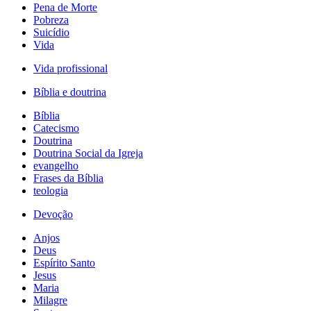
Pena de Morte
Pobreza
Suicídio
Vida
Vida profissional
Bíblia e doutrina
Bíblia
Catecismo
Doutrina
Doutrina Social da Igreja
evangelho
Frases da Bíblia
teologia
Devoção
Anjos
Deus
Espírito Santo
Jesus
Maria
Milagre