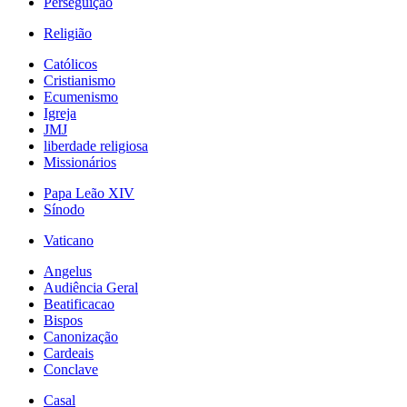
Perseguição
Religião
Católicos
Cristianismo
Ecumenismo
Igreja
JMJ
liberdade religiosa
Missionários
Papa Leão XIV
Sínodo
Vaticano
Angelus
Audiência Geral
Beatificacao
Bispos
Canonização
Cardeais
Conclave
Casal