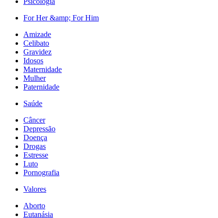
Psicologia
For Her &amp; For Him
Amizade
Celibato
Gravidez
Idosos
Maternidade
Mulher
Paternidade
Saúde
Câncer
Depressão
Doença
Drogas
Estresse
Luto
Pornografia
Valores
Aborto
Eutanásia