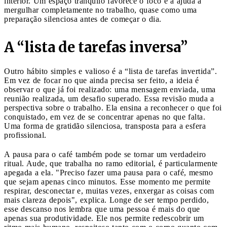
interior. Um espaço tranquilo favorece o foco e a ajuda a
mergulhar completamente no trabalho, quase como uma
preparação silenciosa antes de começar o dia.
A “lista de tarefas inversa”
Outro hábito simples e valioso é a “lista de tarefas invertida”.
Em vez de focar no que ainda precisa ser feito, a ideia é
observar o que já foi realizado: uma mensagem enviada, uma
reunião realizada, um desafio superado. Essa revisão muda a
perspectiva sobre o trabalho. Ela ensina a reconhecer o que foi
conquistado, em vez de se concentrar apenas no que falta.
Uma forma de gratidão silenciosa, transposta para a esfera
profissional.
A pausa para o café também pode se tornar um verdadeiro
ritual. Aude, que trabalha no ramo editorial, é particularmente
apegada a ela. "Preciso fazer uma pausa para o café, mesmo
que sejam apenas cinco minutos. Esse momento me permite
respirar, desconectar e, muitas vezes, enxergar as coisas com
mais clareza depois", explica. Longe de ser tempo perdido,
esse descanso nos lembra que uma pessoa é mais do que
apenas sua produtividade. Ele nos permite redescobrir um