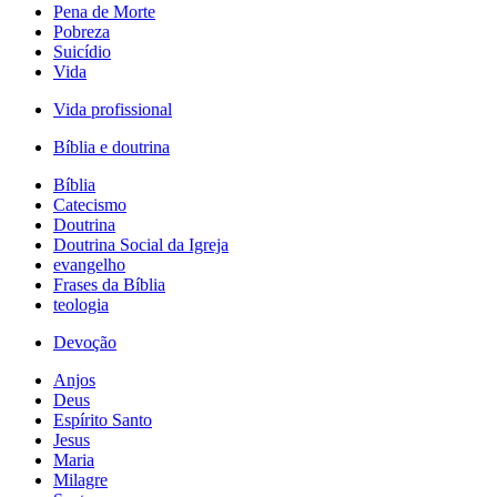
Pena de Morte
Pobreza
Suicídio
Vida
Vida profissional
Bíblia e doutrina
Bíblia
Catecismo
Doutrina
Doutrina Social da Igreja
evangelho
Frases da Bíblia
teologia
Devoção
Anjos
Deus
Espírito Santo
Jesus
Maria
Milagre