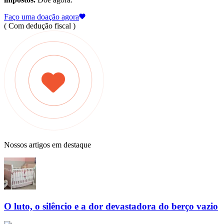
Faço uma doação agora
( Com dedução fiscal )
Nossos artigos em destaque
O luto, o silêncio e a dor devastadora do berço vazio