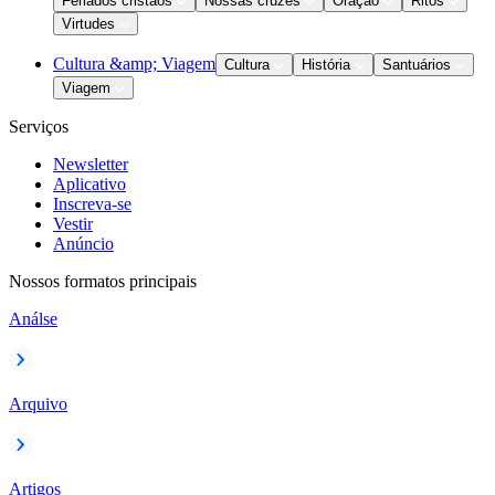
Feriados cristãos
Nossas cruzes
Oração
Ritos
Virtudes
Cultura &amp; Viagem
Cultura
História
Santuários
Viagem
Serviços
Newsletter
Aplicativo
Inscreva-se
Vestir
Anúncio
Nossos formatos principais
Análse
Arquivo
Artigos