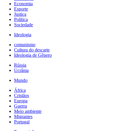
Economia
Esporte
Justiça
Política
Sociedade
Ideologia
comunismo
Cultura do descarte
Ideologia de Gênero
Rússia
Ucrânia
Mundo
África
Cristãos
Europa
Guerra
Meio ambiente
Migrantes
Portugal