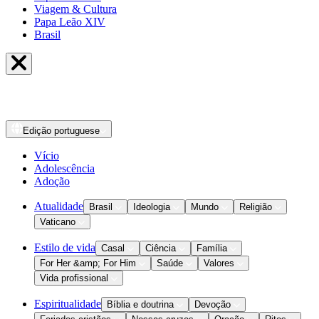
Viagem & Cultura
Papa Leão XIV
Brasil
Edição
portuguese
Vício
Adolescência
Adoção
Atualidade
Brasil
Ideologia
Mundo
Religião
Vaticano
Estilo de vida
Casal
Ciência
Família
For Her &amp; For Him
Saúde
Valores
Vida profissional
Espiritualidade
Bíblia e doutrina
Devoção