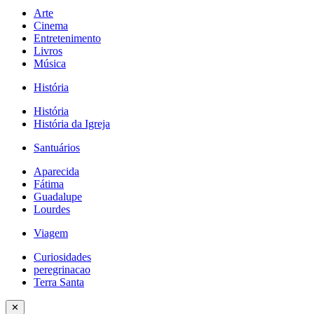
Arte
Cinema
Entretenimento
Livros
Música
História
História
História da Igreja
Santuários
Aparecida
Fátima
Guadalupe
Lourdes
Viagem
Curiosidades
peregrinacao
Terra Santa
✕