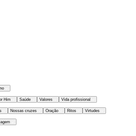
ano
or Him
Saúde
Valores
Vida profissional
s
Nossas cruzes
Oração
Ritos
Virtudes
iagem