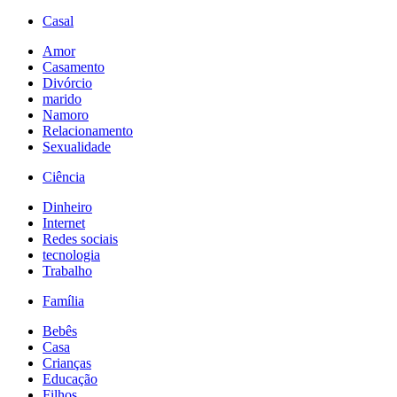
Casal
Amor
Casamento
Divórcio
marido
Namoro
Relacionamento
Sexualidade
Ciência
Dinheiro
Internet
Redes sociais
tecnologia
Trabalho
Família
Bebês
Casa
Crianças
Educação
Filhos