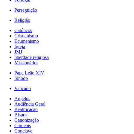
Perseguição
Religião
Católicos
Cristianismo
Ecumenismo
Igreja
JMJ
liberdade religiosa
Missionários
Papa Leão XIV
Sínodo
Vaticano
Angelus
Audiência Geral
Beatificacao
Bispos
Canonização
Cardeais
Conclave