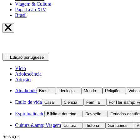
Viagem & Cultura
Papa Leão XIV
Brasil
Edição
portuguese
Vício
Adolescência
Adoção
Atualidade
Brasil
Ideologia
Mundo
Religião
Vatic
Estilo de vida
Casal
Ciência
Família
For Her &amp; F
Espiritualidade
Bíblia e doutrina
Devoção
Feriados cristão
Cultura &amp; Viagem
Cultura
História
Santuários
V
Serviços