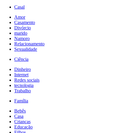
Casal
Amor
Casamento
Divórcio
marido
Namoro
Relacionamento
Sexualidade
Ciência
Dinheiro
Internet
Redes sociais
tecnologia
Trabalho
Família
Bebês
Casa
Crianças
Educação
Filhos