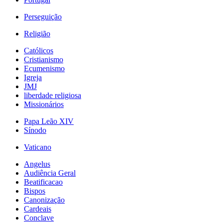
Perseguição
Religião
Católicos
Cristianismo
Ecumenismo
Igreja
JMJ
liberdade religiosa
Missionários
Papa Leão XIV
Sínodo
Vaticano
Angelus
Audiência Geral
Beatificacao
Bispos
Canonização
Cardeais
Conclave