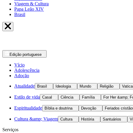
Viagem & Cultura
Papa Leão XIV
Brasil
Edição
portuguese
Vício
Adolescência
Adoção
Atualidade
Brasil
Ideologia
Mundo
Religião
Vatic
Estilo de vida
Casal
Ciência
Família
For Her &amp; F
Espiritualidade
Bíblia e doutrina
Devoção
Feriados cristão
Cultura &amp; Viagem
Cultura
História
Santuários
V
Serviços