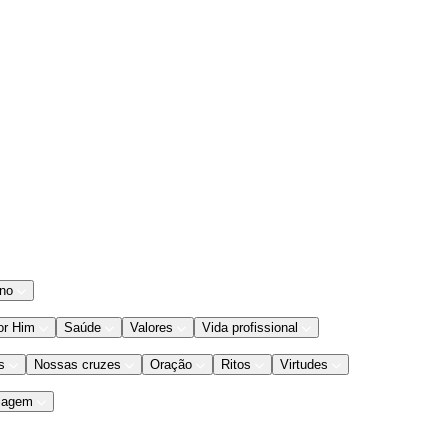
ano
or Him
Saúde
Valores
Vida profissional
s
Nossas cruzes
Oração
Ritos
Virtudes
iagem