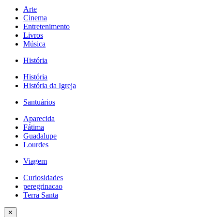
Arte
Cinema
Entretenimento
Livros
Música
História
História
História da Igreja
Santuários
Aparecida
Fátima
Guadalupe
Lourdes
Viagem
Curiosidades
peregrinacao
Terra Santa
✕