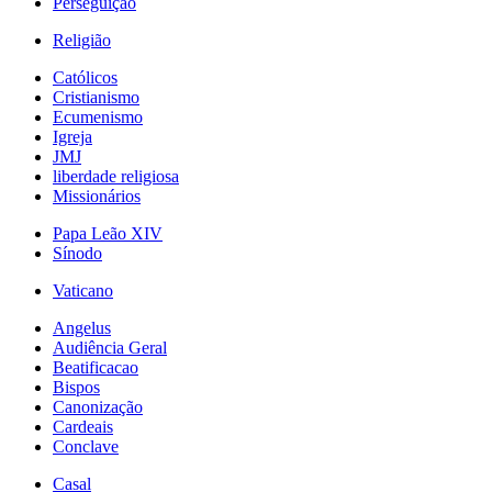
Perseguição
Religião
Católicos
Cristianismo
Ecumenismo
Igreja
JMJ
liberdade religiosa
Missionários
Papa Leão XIV
Sínodo
Vaticano
Angelus
Audiência Geral
Beatificacao
Bispos
Canonização
Cardeais
Conclave
Casal