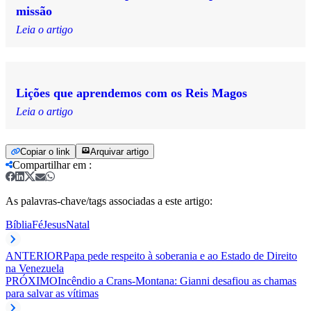
missão
Leia o artigo
Lições que aprendemos com os Reis Magos
Leia o artigo
Copiar o link
Arquivar artigo
Compartilhar em
:
As palavras-chave/tags associadas a este artigo:
Bíblia
Fé
Jesus
Natal
ANTERIOR
Papa pede respeito à soberania e ao Estado de Direito
na Venezuela
PRÓXIMO
Incêndio a Crans-Montana: Gianni desafiou as chamas
para salvar as vítimas