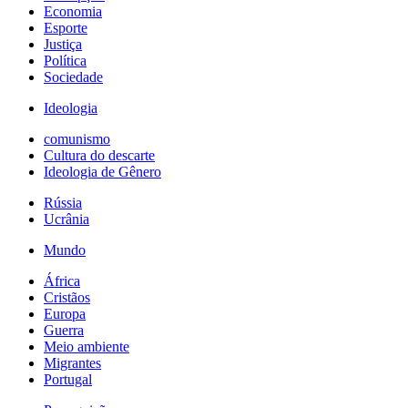
Economia
Esporte
Justiça
Política
Sociedade
Ideologia
comunismo
Cultura do descarte
Ideologia de Gênero
Rússia
Ucrânia
Mundo
África
Cristãos
Europa
Guerra
Meio ambiente
Migrantes
Portugal