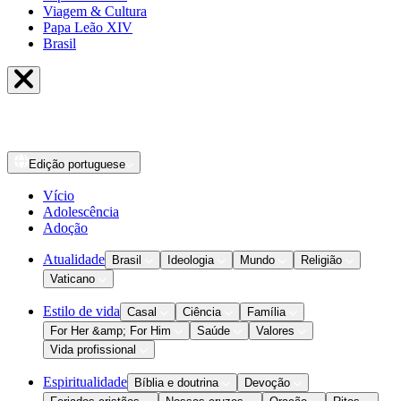
Viagem & Cultura
Papa Leão XIV
Brasil
Edição
portuguese
Vício
Adolescência
Adoção
Atualidade
Brasil
Ideologia
Mundo
Religião
Vaticano
Estilo de vida
Casal
Ciência
Família
For Her &amp; For Him
Saúde
Valores
Vida profissional
Espiritualidade
Bíblia e doutrina
Devoção