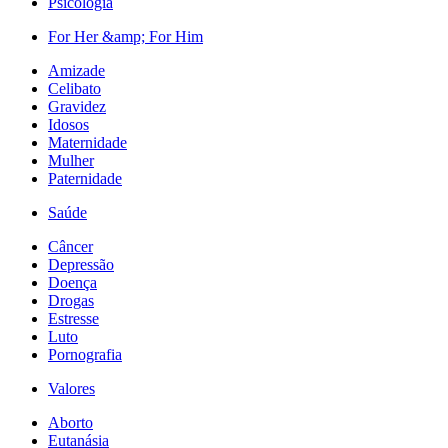
Psicologia
For Her &amp; For Him
Amizade
Celibato
Gravidez
Idosos
Maternidade
Mulher
Paternidade
Saúde
Câncer
Depressão
Doença
Drogas
Estresse
Luto
Pornografia
Valores
Aborto
Eutanásia