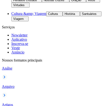
Feriados cristãos
Nossas cruzes
Oração
Ritos
Virtudes
Cultura &amp; Viagem
Cultura
História
Santuários
Viagem
Serviços
Newsletter
Aplicativo
Inscreva-se
Vestir
Anúncio
Nossos formatos principais
Análse
Arquivo
Artigos