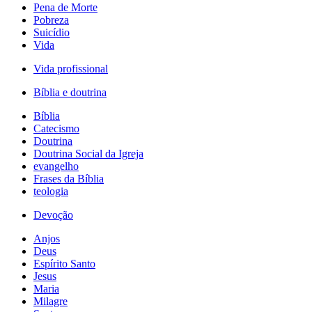
Pena de Morte
Pobreza
Suicídio
Vida
Vida profissional
Bíblia e doutrina
Bíblia
Catecismo
Doutrina
Doutrina Social da Igreja
evangelho
Frases da Bíblia
teologia
Devoção
Anjos
Deus
Espírito Santo
Jesus
Maria
Milagre