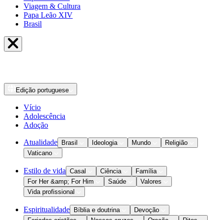
Viagem & Cultura
Papa Leão XIV
Brasil
Edição
portuguese
Vício
Adolescência
Adoção
Atualidade
Brasil
Ideologia
Mundo
Religião
Vaticano
Estilo de vida
Casal
Ciência
Família
For Her &amp; For Him
Saúde
Valores
Vida profissional
Espiritualidade
Bíblia e doutrina
Devoção