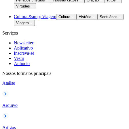
Feriados cristãos
Nossas cruzes
Oração
Ritos
Virtudes
Cultura &amp; Viagem
Cultura
História
Santuários
Viagem
Serviços
Newsletter
Aplicativo
Inscreva-se
Vestir
Anúncio
Nossos formatos principais
Análse
Arquivo
Artigos