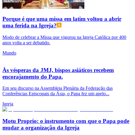
Porque é que uma missa em latim voltou a abrir
uma ferida na Igreja?
Modo de celebrar a Missa que vigorou na Igreja Católica por 400
anos volta a ser debatido.
Mundo
Às vésperas da JMJ, bispos asiáticos recebem
encorajamento do Papa.
Em seu discurso na Assembleia Plenária da Federação das
Conferências Episcopais da Ásia, o Papa fez um apelo...
Igreja
Motu Proprio: o instrumento com que o Papa pode
mudar a organização da Igreja