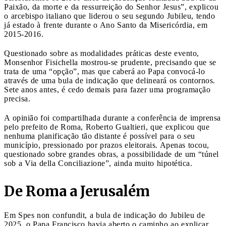
Paixão, da morte e da ressurreição do Senhor Jesus”, explicou
o arcebispo italiano que liderou o seu segundo Jubileu, tendo
já estado à frente durante o Ano Santo da Misericórdia, em
2015-2016.
Questionado sobre as modalidades práticas deste evento,
Monsenhor Fisichella mostrou-se prudente, precisando que se
trata de uma “opção”, mas que caberá ao Papa convocá-lo
através de uma bula de indicação que delineará os contornos.
Sete anos antes, é cedo demais para fazer uma programação
precisa.
A opinião foi compartilhada durante a conferência de imprensa
pelo prefeito de Roma, Roberto Gualtieri, que explicou que
nenhuma planificação tão distante é possível para o seu
município, pressionado por prazos eleitorais. Apenas tocou,
questionado sobre grandes obras, a possibilidade de um “túnel
sob a Via della Conciliazione”, ainda muito hipotética.
De Roma a Jerusalém
Em Spes non confundit, a bula de indicação do Jubileu de
2025, o Papa Francisco havia aberto o caminho ao explicar