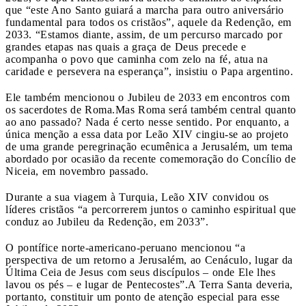
que “este Ano Santo guiará a marcha para outro aniversário
fundamental para todos os cristãos”, aquele da Redenção, em
2033. “Estamos diante, assim, de um percurso marcado por
grandes etapas nas quais a graça de Deus precede e
acompanha o povo que caminha com zelo na fé, atua na
caridade e persevera na esperança”, insistiu o Papa argentino.
Ele também mencionou o Jubileu de 2033 em encontros com
os sacerdotes de Roma.Mas Roma será também central quanto
ao ano passado? Nada é certo nesse sentido. Por enquanto, a
única menção a essa data por Leão XIV cingiu-se ao projeto
de uma grande peregrinação ecumênica a Jerusalém, um tema
abordado por ocasião da recente comemoração do Concílio de
Niceia, em novembro passado.
Durante a sua viagem à Turquia, Leão XIV convidou os
líderes cristãos “a percorrerem juntos o caminho espiritual que
conduz ao Jubileu da Redenção, em 2033”.
O pontífice norte-americano-peruano mencionou “a
perspectiva de um retorno a Jerusalém, ao Cenáculo, lugar da
Última Ceia de Jesus com seus discípulos – onde Ele lhes
lavou os pés – e lugar de Pentecostes”.A Terra Santa deveria,
portanto, constituir um ponto de atenção especial para esse