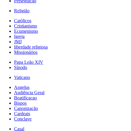
Perseguição
Religião
Católicos
Cristianismo
Ecumenismo
Igreja
JMJ
liberdade religiosa
Missionários
Papa Leão XIV
Sínodo
Vaticano
Angelus
Audiência Geral
Beatificacao
Bispos
Canonização
Cardeais
Conclave
Casal