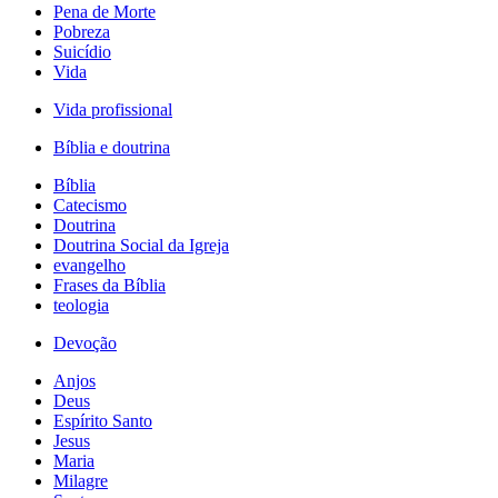
Pena de Morte
Pobreza
Suicídio
Vida
Vida profissional
Bíblia e doutrina
Bíblia
Catecismo
Doutrina
Doutrina Social da Igreja
evangelho
Frases da Bíblia
teologia
Devoção
Anjos
Deus
Espírito Santo
Jesus
Maria
Milagre