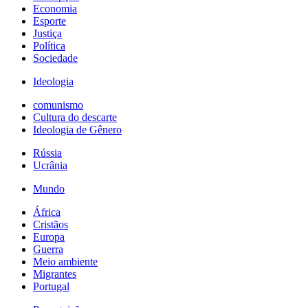
Economia
Esporte
Justiça
Política
Sociedade
Ideologia
comunismo
Cultura do descarte
Ideologia de Gênero
Rússia
Ucrânia
Mundo
África
Cristãos
Europa
Guerra
Meio ambiente
Migrantes
Portugal