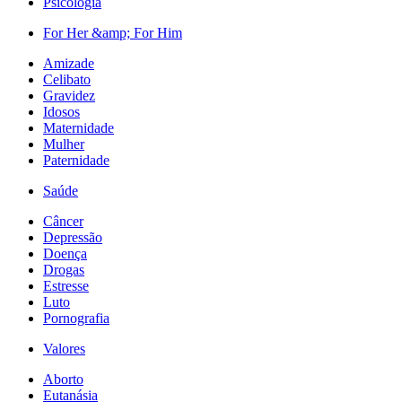
Psicologia
For Her &amp; For Him
Amizade
Celibato
Gravidez
Idosos
Maternidade
Mulher
Paternidade
Saúde
Câncer
Depressão
Doença
Drogas
Estresse
Luto
Pornografia
Valores
Aborto
Eutanásia