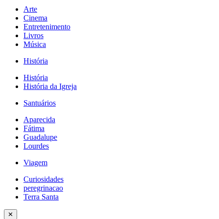
Arte
Cinema
Entretenimento
Livros
Música
História
História
História da Igreja
Santuários
Aparecida
Fátima
Guadalupe
Lourdes
Viagem
Curiosidades
peregrinacao
Terra Santa
✕