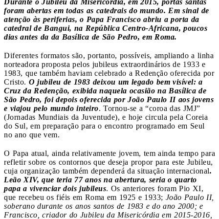
Durante o Jubileu da Misericórdia, em 2015, portas santas
foram abertas em todas as catedrais do mundo. Em sinal de
atenção às periferias, o Papa Francisco abriu a porta da
catedral de Bangui, na República Centro-Africana, poucos
dias antes da da Basílica de São Pedro, em Roma.
Diferentes formatos são, portanto, possíveis, ampliando a linha
norteadora proposta pelos jubileus extraordinários de 1933 e
1983, que também haviam celebrado a Redenção oferecida por
Cristo.
O jubileu de 1983 deixou um legado bem visível: a
Cruz da Redenção, exibida naquela ocasião na Basílica de
São Pedro, foi depois oferecida por João Paulo II aos jovens
e viajou pelo mundo inteiro
. Tornou-se a “coroa das JMJ”
(Jornadas Mundiais da Juventude), e hoje circula pela Coreia
do Sul, em preparação para o encontro programado em Seul
no ano que vem.
O Papa atual, ainda relativamente jovem, tem ainda tempo para
refletir sobre os contornos que deseja propor para este Jubileu,
cuja organização também dependerá da situação internacional
.
Leão XIV, que teria 77 anos na abertura, seria o quarto
papa a vivenciar dois jubileus
. Os anteriores foram Pio XI,
que recebeu os fiéis em Roma em 1925 e 1933;
João Paulo II,
soberano durante os anos santos de 1983 e do ano 2000; e
Francisco, criador do Jubileu da Misericórdia em 2015-2016,