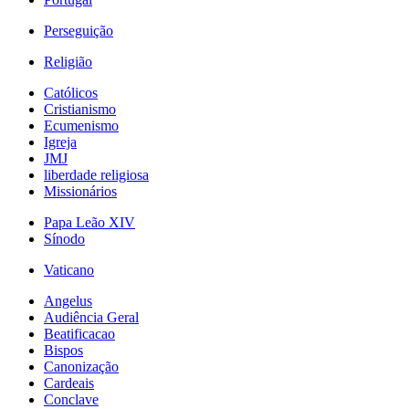
Perseguição
Religião
Católicos
Cristianismo
Ecumenismo
Igreja
JMJ
liberdade religiosa
Missionários
Papa Leão XIV
Sínodo
Vaticano
Angelus
Audiência Geral
Beatificacao
Bispos
Canonização
Cardeais
Conclave