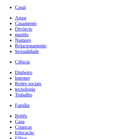
Casal
Amor
Casamento
Divórcio
marido
Namoro
Relacionamento
Sexualidade
Ciência
Dinheiro
Internet
Redes sociais
tecnologia
Trabalho
Família
Bebês
Casa
Crianças
Educação
Filhos