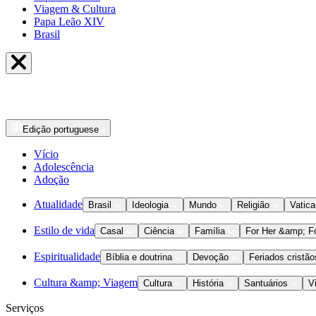
Viagem & Cultura
Papa Leão XIV
Brasil
Edição
portuguese
Vício
Adolescência
Adoção
Atualidade
Brasil
Ideologia
Mundo
Religião
Vatic
Estilo de vida
Casal
Ciência
Família
For Her &amp; F
Espiritualidade
Bíblia e doutrina
Devoção
Feriados cristão
Cultura &amp; Viagem
Cultura
História
Santuários
V
Serviços