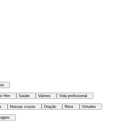
ano
or Him
Saúde
Valores
Vida profissional
s
Nossas cruzes
Oração
Ritos
Virtudes
iagem