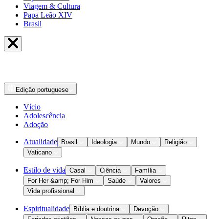
Viagem & Cultura
Papa Leão XIV
Brasil
Edição
portuguese
Vício
Adolescência
Adoção
Atualidade
Brasil
Ideologia
Mundo
Religião
Vaticano
Estilo de vida
Casal
Ciência
Família
For Her &amp; For Him
Saúde
Valores
Vida profissional
Espiritualidade
Bíblia e doutrina
Devoção