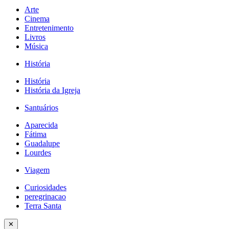
Arte
Cinema
Entretenimento
Livros
Música
História
História
História da Igreja
Santuários
Aparecida
Fátima
Guadalupe
Lourdes
Viagem
Curiosidades
peregrinacao
Terra Santa
✕