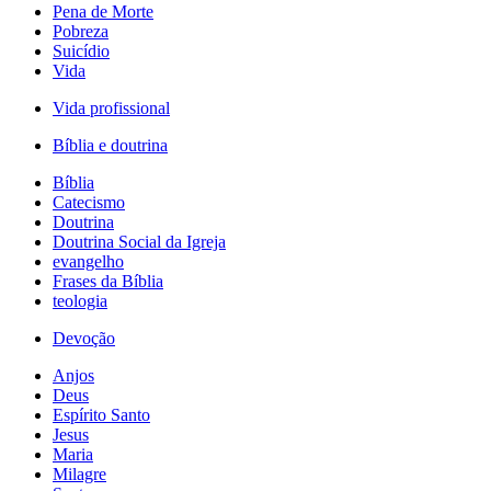
Pena de Morte
Pobreza
Suicídio
Vida
Vida profissional
Bíblia e doutrina
Bíblia
Catecismo
Doutrina
Doutrina Social da Igreja
evangelho
Frases da Bíblia
teologia
Devoção
Anjos
Deus
Espírito Santo
Jesus
Maria
Milagre