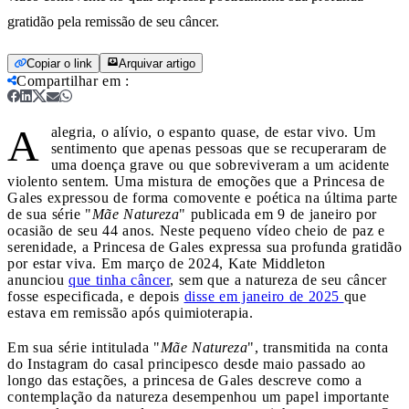
gratidão pela remissão de seu câncer.
Copiar o link
Arquivar artigo
Compartilhar em
:
A
alegria, o alívio, o espanto quase, de estar vivo. Um
sentimento que apenas pessoas que se recuperaram de
uma doença grave ou que sobreviveram a um acidente
violento sentem. Uma mistura de emoções que a Princesa de
Gales expressou de forma comovente e poética na última parte
de sua série "
Mãe Natureza
" publicada em 9 de janeiro por
ocasião de seu 44 anos. Neste pequeno vídeo cheio de paz e
serenidade, a Princesa de Gales expressa sua profunda gratidão
por estar viva. Em março de 2024, Kate Middleton
anunciou
que tinha câncer
, sem que a natureza de seu câncer
fosse especificada, e depois
disse em janeiro de 2025
que
estava em remissão após quimioterapia.
Em sua série intitulada "
Mãe Natureza
", transmitida na conta
do Instagram do casal principesco desde maio passado ao
longo das estações, a princesa de Gales descreve como a
contemplação da natureza desempenhou um papel importante