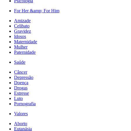
Psicologia
For Her &amp; For Him
Amizade
Celibato
Gravidez
Idosos
Maternidade
Mulher
Paternidade
Saúde
Câncer
Depressão
Doença
Drogas
Estresse
Luto
Pornografia
Valores
Aborto
Eutanásia