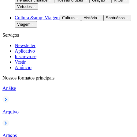
Feriados cristãos
Nossas cruzes
Oração
Ritos
Virtudes
Cultura &amp; Viagem
Cultura
História
Santuários
Viagem
Serviços
Newsletter
Aplicativo
Inscreva-se
Vestir
Anúncio
Nossos formatos principais
Análse
Arquivo
Artigos