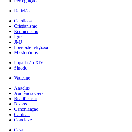
Perseguição
Religião
Católicos
Cristianismo
Ecumenismo
Igreja
JMJ
liberdade religiosa
Missionários
Papa Leão XIV
Sínodo
Vaticano
Angelus
Audiência Geral
Beatificacao
Bispos
Canonização
Cardeais
Conclave
Casal