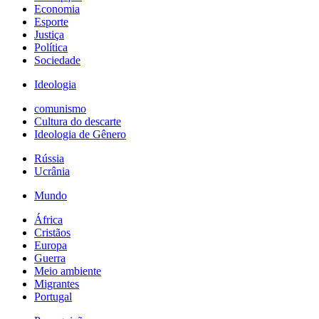
Economia
Esporte
Justiça
Política
Sociedade
Ideologia
comunismo
Cultura do descarte
Ideologia de Gênero
Rússia
Ucrânia
Mundo
África
Cristãos
Europa
Guerra
Meio ambiente
Migrantes
Portugal