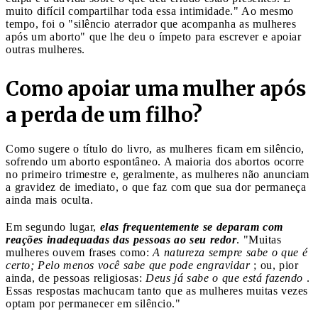
muito difícil compartilhar toda essa intimidade." Ao mesmo
tempo, foi o "silêncio aterrador que acompanha as mulheres
após um aborto" que lhe deu o ímpeto para escrever e apoiar
outras mulheres.
Como apoiar uma mulher após
a perda de um filho?
Como sugere o título do livro, as mulheres ficam em silêncio,
sofrendo um aborto espontâneo. A maioria dos abortos ocorre
no primeiro trimestre e, geralmente, as mulheres não anunciam
a gravidez de imediato, o que faz com que sua dor permaneça
ainda mais oculta.
Em segundo lugar,
elas frequentemente se deparam com
reações inadequadas das pessoas ao seu redor
. "Muitas
mulheres ouvem frases como:
A natureza sempre sabe o que é
certo; Pelo menos você sabe que pode engravidar
; ou, pior
ainda, de pessoas religiosas:
Deus já sabe o que está fazendo
.
Essas respostas machucam tanto que as mulheres muitas vezes
optam por permanecer em silêncio."