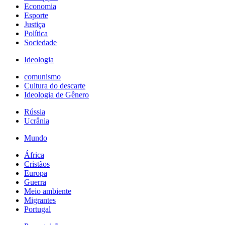
Economia
Esporte
Justiça
Política
Sociedade
Ideologia
comunismo
Cultura do descarte
Ideologia de Gênero
Rússia
Ucrânia
Mundo
África
Cristãos
Europa
Guerra
Meio ambiente
Migrantes
Portugal