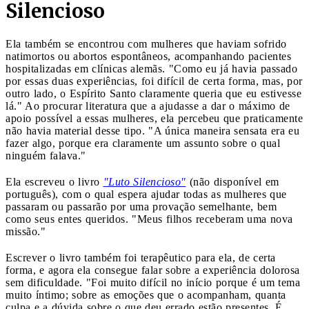
Silencioso
Ela também se encontrou com mulheres que haviam sofrido
natimortos ou abortos espontâneos, acompanhando pacientes
hospitalizadas em clínicas alemãs. "Como eu já havia passado
por essas duas experiências, foi difícil de certa forma, mas, por
outro lado, o Espírito Santo claramente queria que eu estivesse
lá." Ao procurar literatura que a ajudasse a dar o máximo de
apoio possível a essas mulheres, ela percebeu que praticamente
não havia material desse tipo. "A única maneira sensata era eu
fazer algo, porque era claramente um assunto sobre o qual
ninguém falava."
Ela escreveu o livro
"Luto Silencioso"
(não disponível em
português), com o qual espera ajudar todas as mulheres que
passaram ou passarão por uma provação semelhante, bem
como seus entes queridos. "Meus filhos receberam uma nova
missão."
Escrever o livro também foi terapêutico para ela, de certa
forma, e agora ela consegue falar sobre a experiência dolorosa
sem dificuldade. "Foi muito difícil no início porque é um tema
muito íntimo; sobre as emoções que o acompanham, quanta
culpa e a dúvida sobre o que deu errado estão presentes. É