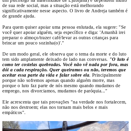
um psicólogo na maternidade de Ljubljana) e dependem muito
de sua rede social, mas a situação está melhorando
significativamente nesse aspecto. O livro de Andreja também é
de grande ajuda.
Para quem quiser apoiar uma pessoa enlutada, ela sugere: "Se
você quer apoiar alguém, seja específico e diga: 'Amanhã irei
preparar o almoço/trazer café/levar as outras crianças para
brincar um pouco sozinha(o)'."
De um modo geral, ele observa que o tema da morte e do luto
tem sido amplamente deixado de lado nas conversas.
"O luto é
como ter costelas quebradas. Você não vê nada por fora, mas
dói a cada respiração. Quer queiramos ou não, teremos que
aceitar essa parte da vida e falar sobre ela
. Principalmente
porque não sofremos apenas quando alguém morre, mas
porque o luto faz parte de nós mesmo quando mudamos de
emprego, nos divorciamos, mudamos de paróquia..."
Ele acrescenta que tais provações "na verdade nos fortalecem,
não nos destroem; elas nos tornam mais belos e mais
empáticos".