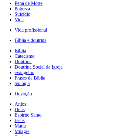
Pena de Morte
Pobreza
Suicídio
Vida
Vida profissional
Bíblia e doutrina
Bíblia
Catecismo
Doutrina
Doutrina Social da Igreja
evangelho
Frases da Bíblia
teologia
Devoção
Anjos
Deus
Espírito Santo
Jesus
Maria
Milagre