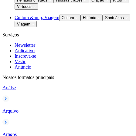
Feriados cristãos
Nossas cruzes
Oração
Ritos
Virtudes
Cultura &amp; Viagem
Cultura
História
Santuários
Viagem
Serviços
Newsletter
Aplicativo
Inscreva-se
Vestir
Anúncio
Nossos formatos principais
Análse
Arquivo
Artigos