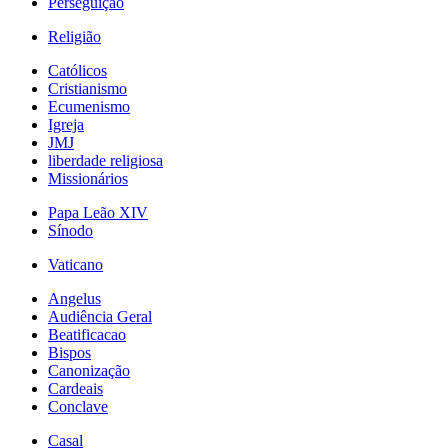
Perseguição
Religião
Católicos
Cristianismo
Ecumenismo
Igreja
JMJ
liberdade religiosa
Missionários
Papa Leão XIV
Sínodo
Vaticano
Angelus
Audiência Geral
Beatificacao
Bispos
Canonização
Cardeais
Conclave
Casal