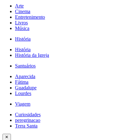
Arte
Cinema
Entretenimento
Livros
Música
História
História
História da Igreja
Santuários
Aparecida
Fátima
Guadalupe
Lourdes
Viagem
Curiosidades
peregrinacao
Terra Santa
✕