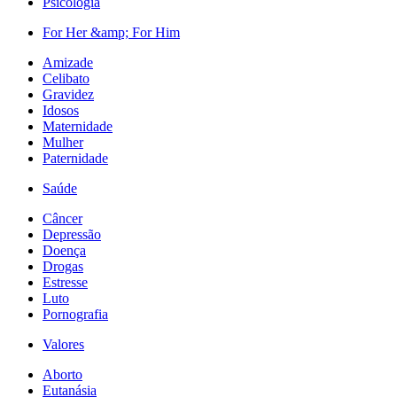
Psicologia
For Her &amp; For Him
Amizade
Celibato
Gravidez
Idosos
Maternidade
Mulher
Paternidade
Saúde
Câncer
Depressão
Doença
Drogas
Estresse
Luto
Pornografia
Valores
Aborto
Eutanásia