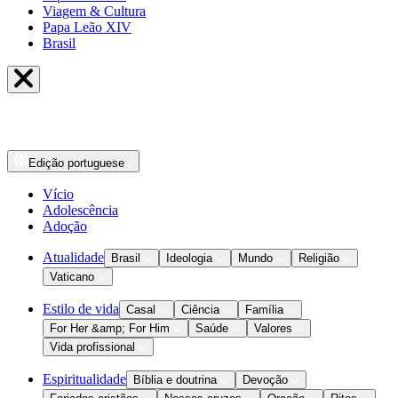
Viagem & Cultura
Papa Leão XIV
Brasil
Edição
portuguese
Vício
Adolescência
Adoção
Atualidade
Brasil
Ideologia
Mundo
Religião
Vaticano
Estilo de vida
Casal
Ciência
Família
For Her &amp; For Him
Saúde
Valores
Vida profissional
Espiritualidade
Bíblia e doutrina
Devoção