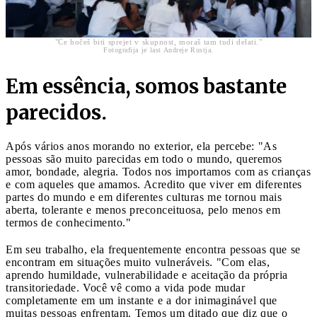
"Če hočeš biti sprejet v skupnost, moraš tam tudi delati."
Fotografija je last Andreje Rustja.
Em essência, somos bastante
parecidos.
Após vários anos morando no exterior, ela percebe: "As
pessoas são muito parecidas em todo o mundo, queremos
amor, bondade, alegria. Todos nos importamos com as crianças
e com aqueles que amamos. Acredito que viver em diferentes
partes do mundo e em diferentes culturas me tornou mais
aberta, tolerante e menos preconceituosa, pelo menos em
termos de conhecimento."
Em seu trabalho, ela frequentemente encontra pessoas que se
encontram em situações muito vulneráveis. "Com elas,
aprendo humildade, vulnerabilidade e aceitação da própria
transitoriedade. Você vê como a vida pode mudar
completamente em um instante e a dor inimaginável que
muitas pessoas enfrentam. Temos um ditado que diz que o