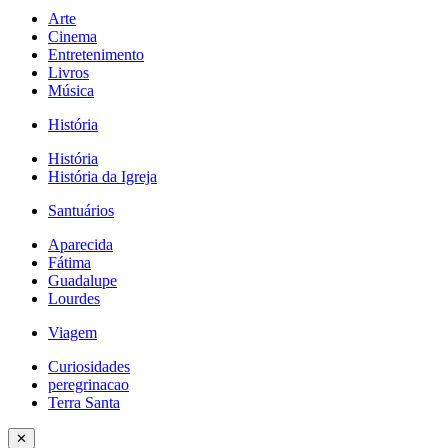
Arte
Cinema
Entretenimento
Livros
Música
História
História
História da Igreja
Santuários
Aparecida
Fátima
Guadalupe
Lourdes
Viagem
Curiosidades
peregrinacao
Terra Santa
✕