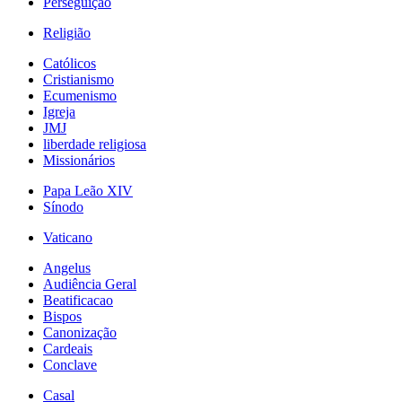
Perseguição
Religião
Católicos
Cristianismo
Ecumenismo
Igreja
JMJ
liberdade religiosa
Missionários
Papa Leão XIV
Sínodo
Vaticano
Angelus
Audiência Geral
Beatificacao
Bispos
Canonização
Cardeais
Conclave
Casal