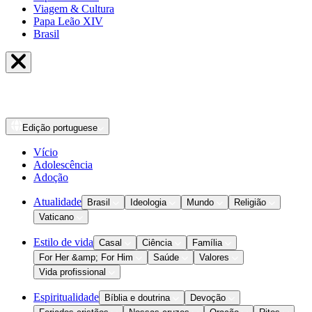
Viagem & Cultura
Papa Leão XIV
Brasil
Edição
portuguese
Vício
Adolescência
Adoção
Atualidade
Brasil
Ideologia
Mundo
Religião
Vaticano
Estilo de vida
Casal
Ciência
Família
For Her &amp; For Him
Saúde
Valores
Vida profissional
Espiritualidade
Bíblia e doutrina
Devoção