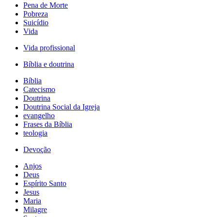
Pena de Morte
Pobreza
Suicídio
Vida
Vida profissional
Bíblia e doutrina
Bíblia
Catecismo
Doutrina
Doutrina Social da Igreja
evangelho
Frases da Bíblia
teologia
Devoção
Anjos
Deus
Espírito Santo
Jesus
Maria
Milagre