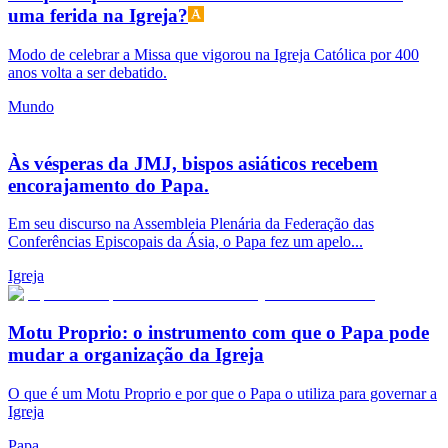
uma ferida na Igreja?
Modo de celebrar a Missa que vigorou na Igreja Católica por 400
anos volta a ser debatido.
Mundo
Às vésperas da JMJ, bispos asiáticos recebem
encorajamento do Papa.
Em seu discurso na Assembleia Plenária da Federação das
Conferências Episcopais da Ásia, o Papa fez um apelo...
Igreja
Motu Proprio: o instrumento com que o Papa pode
mudar a organização da Igreja
O que é um Motu Proprio e por que o Papa o utiliza para governar a
Igreja
Papa