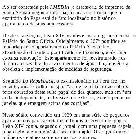
Ao ser contatada pela
I.MEDIA
, a assessoria de imprensa da
Santa Sé não negou a informação, mas confirmou que o
escritório do Papa está de fato localizado no histórico
apartamento de seus antecessores.
Desde sua eleição, Leão XIV manteve sua antiga residência no
Palácio do Santo Ofício. Oficialmente, o 267º pontífice se
mudaria para o apartamento do Palácio Apostólico,
abandonado durante o pontificado de Francisco, após uma
extensa renovação. Este apartamento foi reestruturado nos
últimos meses devido a vazamentos de água, fiação elétrica
obsoleta e implementação de medidas de segurança.
Segundo
La Repubblica
, o ex-missionário no Peru fez, no
entanto, uma escolha "original": a de se instalar não sob os
tetos dourados desta suíte papal de dez quartos, mas em "um
andar independente, mal visível do exterior, exceto pequenas
janelas que emergem acima das cornijas".
Neste sótão, convertido em 1939 em uma série de pequenos
apartamentos para secretários e freiras a serviço dos papas,
Leão XIV conta, segundo o jornal, com uma pequena capela,
uma cozinha e um ginásio bastante amplo. O artigo fornece
inúmeros detalhes sobre os quartos: simples,