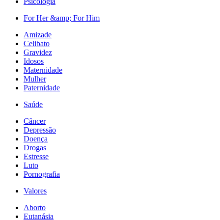
Psicologia
For Her &amp; For Him
Amizade
Celibato
Gravidez
Idosos
Maternidade
Mulher
Paternidade
Saúde
Câncer
Depressão
Doença
Drogas
Estresse
Luto
Pornografia
Valores
Aborto
Eutanásia