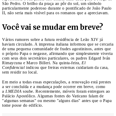
São Pedro. O brilho da praça ao pôr do sol, um símbolo
particularmente poderoso durante o pontificado de João Paulo
II, não seria mais visível para os romanos que a apreciavam.
Você vai se mudar em breve?
Vários rumores sobre a futura residência de Leão XIV já
haviam circulado. A imprensa italiana informou que se cercaria
de uma pequena comunidade de frades agostininos, antes que
o próprio Papa o negasse, afirmando que simplesmente viveria
com seus dois secretários particulares, os padres Edgard Iván
Rimaycuna e Marco Billeri. Na quinta-feira,
El
Confidencial
indicou que freiras externas cuidariam da casa,
sem residir no local.
Em meio a todas essas especulações, a renovação está prestes
a ser concluída e a mudança pode ocorrer em breve, como
a
I.MEDIA
soube. Recentemente, móveis foram entregues ao
Palácio Apostólico. Algumas fontes do Vaticano falam de
"algumas semanas" ou mesmo "alguns dias" antes que o Papa
tome posse do edifício.