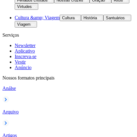
Feriados cristãos
Nossas cruzes
Oração
Ritos
Virtudes
Cultura &amp; Viagem
Cultura
História
Santuários
Viagem
Serviços
Newsletter
Aplicativo
Inscreva-se
Vestir
Anúncio
Nossos formatos principais
Análse
Arquivo
Artigos