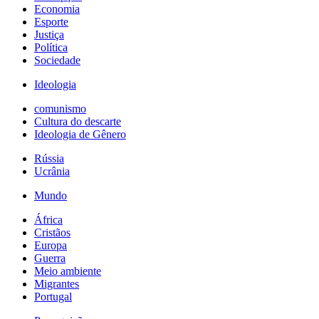
Economia
Esporte
Justiça
Política
Sociedade
Ideologia
comunismo
Cultura do descarte
Ideologia de Gênero
Rússia
Ucrânia
Mundo
África
Cristãos
Europa
Guerra
Meio ambiente
Migrantes
Portugal