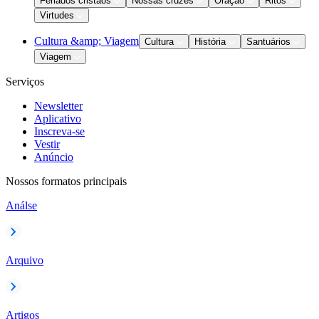
Feriados cristãos
Nossas cruzes
Oração
Ritos
Virtudes
Cultura &amp; Viagem
Cultura
História
Santuários
Viagem
Serviços
Newsletter
Aplicativo
Inscreva-se
Vestir
Anúncio
Nossos formatos principais
Análse
Arquivo
Artigos