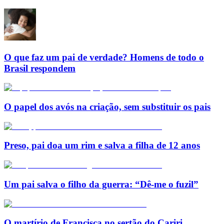
O que faz um pai de verdade? Homens de todo o
Brasil respondem
O papel dos avós na criação, sem substituir os pais
Preso, pai doa um rim e salva a filha de 12 anos
Um pai salva o filho da guerra: “Dê-me o fuzil”
O martírio de Francisca no sertão do Cariri