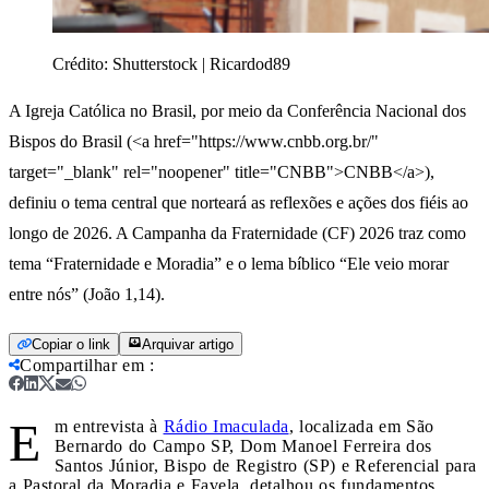
Crédito:
Shutterstock | Ricardod89
A Igreja Católica no Brasil, por meio da Conferência Nacional dos
Bispos do Brasil (<a href="https://www.cnbb.org.br/"
target="_blank" rel="noopener" title="CNBB">CNBB</a>),
definiu o tema central que norteará as reflexões e ações dos fiéis ao
longo de 2026. A Campanha da Fraternidade (CF) 2026 traz como
tema “Fraternidade e Moradia” e o lema bíblico “Ele veio morar
entre nós” (João 1,14).
Copiar o link
Arquivar artigo
Compartilhar em
:
E
m entrevista à
Rádio Imaculada
, localizada em São
Bernardo do Campo SP, Dom Manoel Ferreira dos
Santos Júnior, Bispo de Registro (SP) e Referencial para
a Pastoral da Moradia e Favela, detalhou os fundamentos