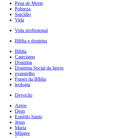
Pena de Morte
Pobreza
Suicídio
Vida
Vida profissional
Bíblia e doutrina
Bíblia
Catecismo
Doutrina
Doutrina Social da Igreja
evangelho
Frases da Bíblia
teologia
Devoção
Anjos
Deus
Espírito Santo
Jesus
Maria
Milagre