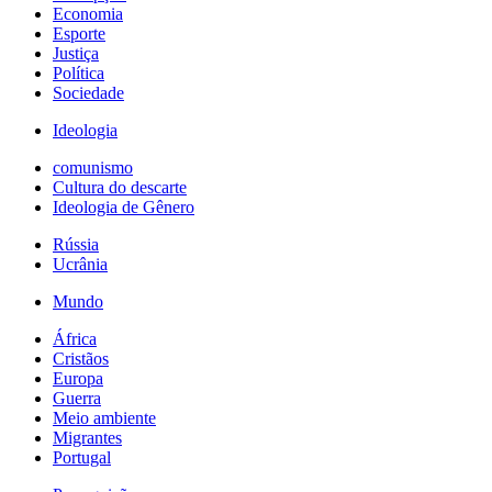
Economia
Esporte
Justiça
Política
Sociedade
Ideologia
comunismo
Cultura do descarte
Ideologia de Gênero
Rússia
Ucrânia
Mundo
África
Cristãos
Europa
Guerra
Meio ambiente
Migrantes
Portugal