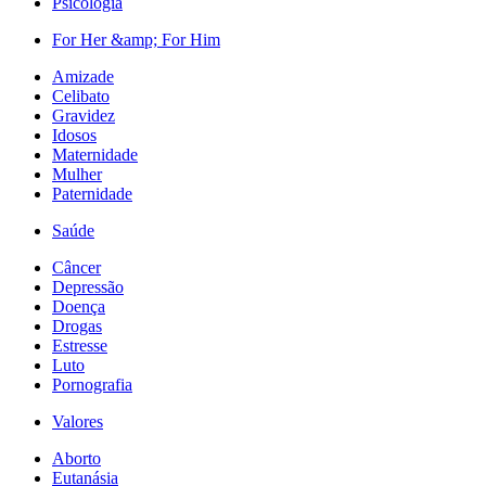
Psicologia
For Her &amp; For Him
Amizade
Celibato
Gravidez
Idosos
Maternidade
Mulher
Paternidade
Saúde
Câncer
Depressão
Doença
Drogas
Estresse
Luto
Pornografia
Valores
Aborto
Eutanásia