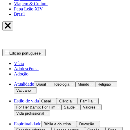
Viagem & Cultura
Papa Leão XIV
Brasil
Edição
portuguese
Vício
Adolescência
Adoção
Atualidade
Brasil
Ideologia
Mundo
Religião
Vaticano
Estilo de vida
Casal
Ciência
Família
For Her &amp; For Him
Saúde
Valores
Vida profissional
Espiritualidade
Bíblia e doutrina
Devoção