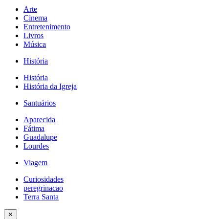
Arte
Cinema
Entretenimento
Livros
Música
História
História
História da Igreja
Santuários
Aparecida
Fátima
Guadalupe
Lourdes
Viagem
Curiosidades
peregrinacao
Terra Santa
✕