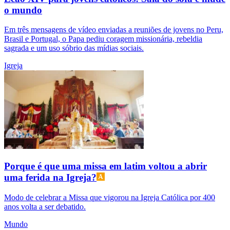
o mundo
Em três mensagens de vídeo enviadas a reuniões de jovens no Peru,
Brasil e Portugal, o Papa pediu coragem missionária, rebeldia
sagrada e um uso sóbrio das mídias sociais.
Igreja
Porque é que uma missa em latim voltou a abrir
uma ferida na Igreja?
Modo de celebrar a Missa que vigorou na Igreja Católica por 400
anos volta a ser debatido.
Mundo