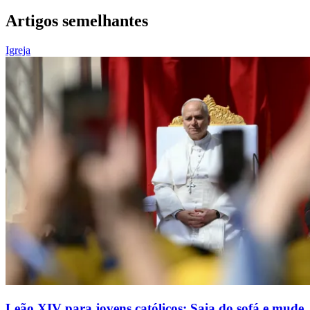
Artigos semelhantes
Igreja
Leão XIV para jovens católicos: Saia do sofá e mude