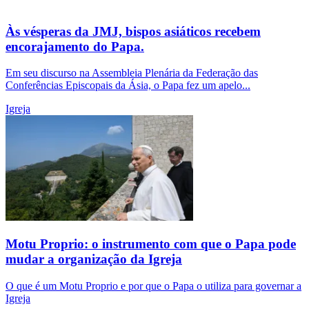
Às vésperas da JMJ, bispos asiáticos recebem
encorajamento do Papa.
Em seu discurso na Assembleia Plenária da Federação das
Conferências Episcopais da Ásia, o Papa fez um apelo...
Igreja
Motu Proprio: o instrumento com que o Papa pode
mudar a organização da Igreja
O que é um Motu Proprio e por que o Papa o utiliza para governar a
Igreja