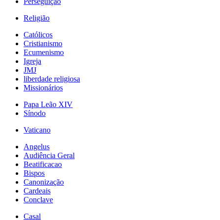
Perseguição
Religião
Católicos
Cristianismo
Ecumenismo
Igreja
JMJ
liberdade religiosa
Missionários
Papa Leão XIV
Sínodo
Vaticano
Angelus
Audiência Geral
Beatificacao
Bispos
Canonização
Cardeais
Conclave
Casal