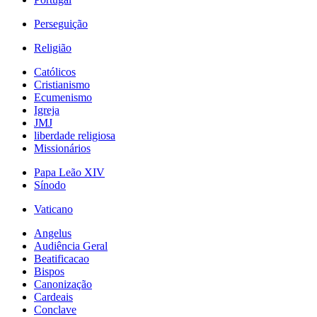
Perseguição
Religião
Católicos
Cristianismo
Ecumenismo
Igreja
JMJ
liberdade religiosa
Missionários
Papa Leão XIV
Sínodo
Vaticano
Angelus
Audiência Geral
Beatificacao
Bispos
Canonização
Cardeais
Conclave