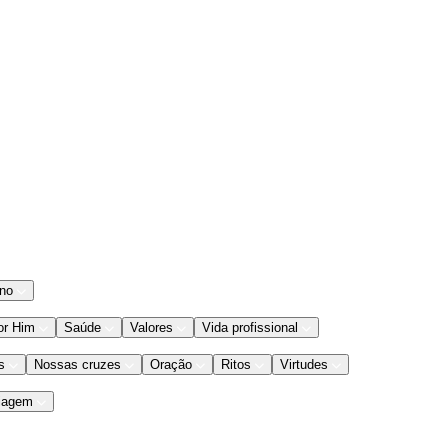
ano
or Him
Saúde
Valores
Vida profissional
s
Nossas cruzes
Oração
Ritos
Virtudes
iagem