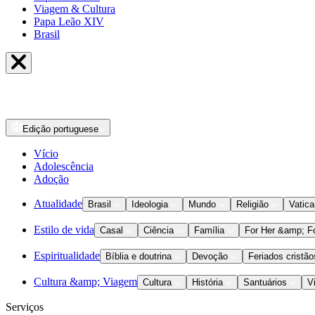
Viagem & Cultura
Papa Leão XIV
Brasil
Edição
portuguese
Vício
Adolescência
Adoção
Atualidade
Brasil
Ideologia
Mundo
Religião
Vatic
Estilo de vida
Casal
Ciência
Família
For Her &amp; F
Espiritualidade
Bíblia e doutrina
Devoção
Feriados cristão
Cultura &amp; Viagem
Cultura
História
Santuários
V
Serviços