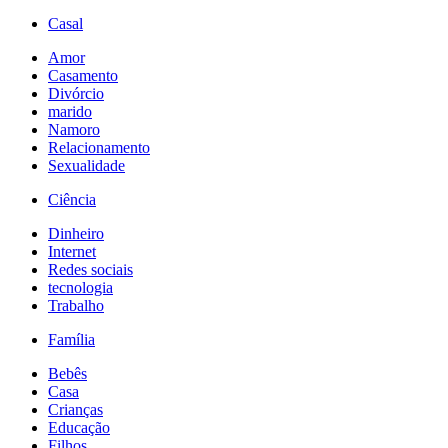
Casal
Amor
Casamento
Divórcio
marido
Namoro
Relacionamento
Sexualidade
Ciência
Dinheiro
Internet
Redes sociais
tecnologia
Trabalho
Família
Bebês
Casa
Crianças
Educação
Filhos