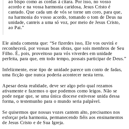
ao bispo como as cordas à cítara. Por isso, no vosso
acordo e na vossa harmonia caridosa, Jesus Cristo é
cantado. Que cada um de vós se torne um coro, para que,
na harmonia do vosso acordo, tomando o tom de Deus na
unidade, canteis a uma só voz, por meio de Jesus Cristo,
ao Pai.”
Ele ainda comenta que: “Se fizerdes isso, Ele vos ouvirá e
reconhecerá, por vossas boas obras, que sois membros de Seu
Filho. É, pois, proveitoso para vós viverdes em unidade
perfeita, para que, em todo tempo, possais participar de Deus.”
Infelizmente, esse tipo de unidade parece um conto de fadas,
uma ficção que nunca poderia acontecer nesta terra.
Apesar desta realidade, deve ser algo pelo qual rezamos
ativamente e fazemos o que podemos como leigos. Não se
pode negar que, se uma única diocese estivesse unida dessa
forma, o testemunho para o mundo seria palpável.
Se quisermos que nossas vozes cantem alto, precisamos nos
esforçar pela harmonia, permanecendo fiéis aos ensinamentos
de Jesus Cristo e de Sua Igreja.