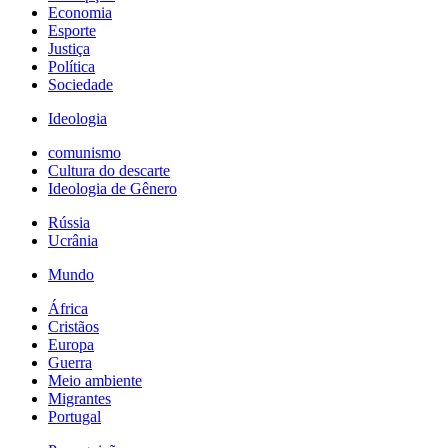
Economia
Esporte
Justiça
Política
Sociedade
Ideologia
comunismo
Cultura do descarte
Ideologia de Gênero
Rússia
Ucrânia
Mundo
África
Cristãos
Europa
Guerra
Meio ambiente
Migrantes
Portugal