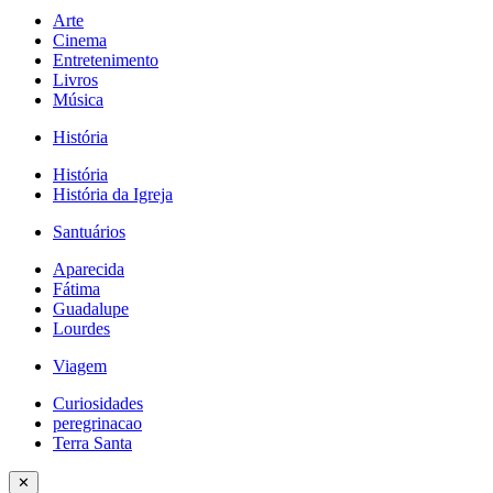
Arte
Cinema
Entretenimento
Livros
Música
História
História
História da Igreja
Santuários
Aparecida
Fátima
Guadalupe
Lourdes
Viagem
Curiosidades
peregrinacao
Terra Santa
✕