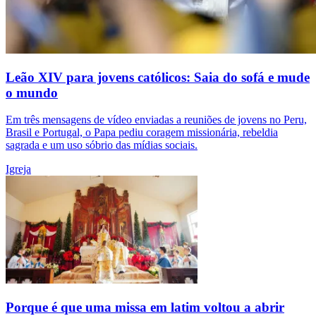
Leão XIV para jovens católicos: Saia do sofá e mude
o mundo
Em três mensagens de vídeo enviadas a reuniões de jovens no Peru,
Brasil e Portugal, o Papa pediu coragem missionária, rebeldia
sagrada e um uso sóbrio das mídias sociais.
Igreja
Porque é que uma missa em latim voltou a abrir