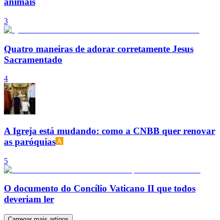
animais
3
Quatro maneiras de adorar corretamente Jesus
Sacramentado
4
A Igreja está mudando: como a CNBB quer renovar
as paróquias
5
O documento do Concílio Vaticano II que todos
deveriam ler
Carregar mais artigos