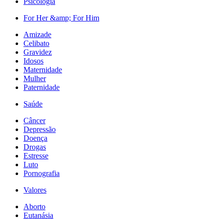
Psicologia
For Her &amp; For Him
Amizade
Celibato
Gravidez
Idosos
Maternidade
Mulher
Paternidade
Saúde
Câncer
Depressão
Doença
Drogas
Estresse
Luto
Pornografia
Valores
Aborto
Eutanásia