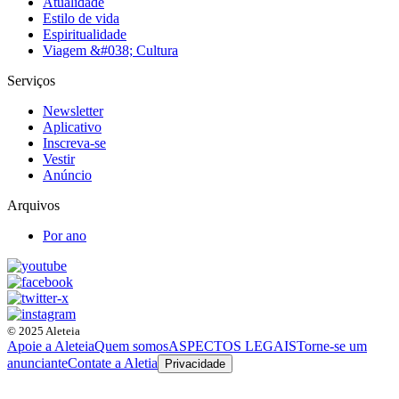
Atualidade
Estilo de vida
Espiritualidade
Viagem &#038; Cultura
Serviços
Newsletter
Aplicativo
Inscreva-se
Vestir
Anúncio
Arquivos
Por ano
© 2025 Aleteia
Apoie a Aleteia
Quem somos
ASPECTOS LEGAIS
Torne-se um
anunciante
Contate a Aletia
Privacidade