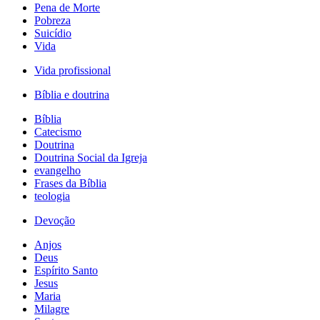
Pena de Morte
Pobreza
Suicídio
Vida
Vida profissional
Bíblia e doutrina
Bíblia
Catecismo
Doutrina
Doutrina Social da Igreja
evangelho
Frases da Bíblia
teologia
Devoção
Anjos
Deus
Espírito Santo
Jesus
Maria
Milagre