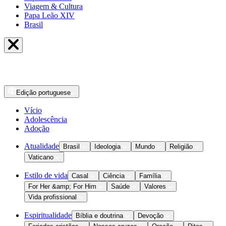
Viagem & Cultura
Papa Leão XIV
Brasil
Edição
portuguese
Vício
Adolescência
Adoção
Atualidade
Brasil
Ideologia
Mundo
Religião
Vaticano
Estilo de vida
Casal
Ciência
Família
For Her &amp; For Him
Saúde
Valores
Vida profissional
Espiritualidade
Bíblia e doutrina
Devoção