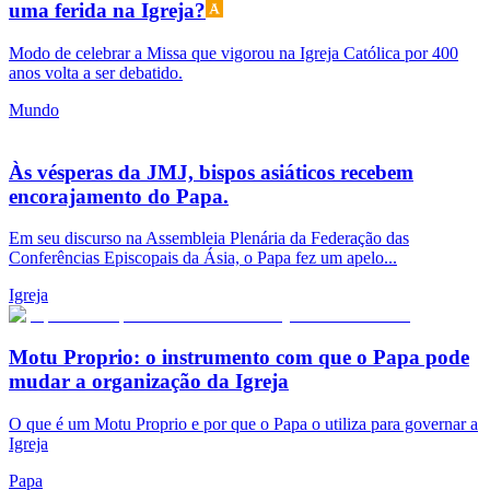
uma ferida na Igreja?
Modo de celebrar a Missa que vigorou na Igreja Católica por 400
anos volta a ser debatido.
Mundo
Às vésperas da JMJ, bispos asiáticos recebem
encorajamento do Papa.
Em seu discurso na Assembleia Plenária da Federação das
Conferências Episcopais da Ásia, o Papa fez um apelo...
Igreja
Motu Proprio: o instrumento com que o Papa pode
mudar a organização da Igreja
O que é um Motu Proprio e por que o Papa o utiliza para governar a
Igreja
Papa