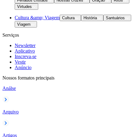
Feriados cristãos
Nossas cruzes
Oração
Ritos
Virtudes
Cultura &amp; Viagem
Cultura
História
Santuários
Viagem
Serviços
Newsletter
Aplicativo
Inscreva-se
Vestir
Anúncio
Nossos formatos principais
Análse
Arquivo
Artigos