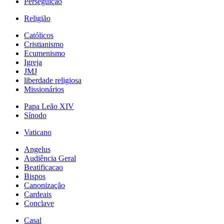
Perseguição
Religião
Católicos
Cristianismo
Ecumenismo
Igreja
JMJ
liberdade religiosa
Missionários
Papa Leão XIV
Sínodo
Vaticano
Angelus
Audiência Geral
Beatificacao
Bispos
Canonização
Cardeais
Conclave
Casal