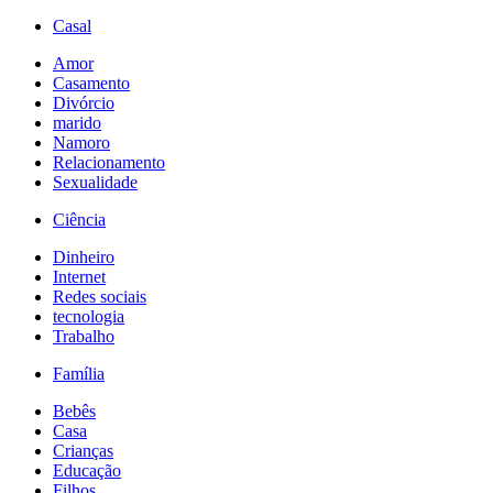
Casal
Amor
Casamento
Divórcio
marido
Namoro
Relacionamento
Sexualidade
Ciência
Dinheiro
Internet
Redes sociais
tecnologia
Trabalho
Família
Bebês
Casa
Crianças
Educação
Filhos