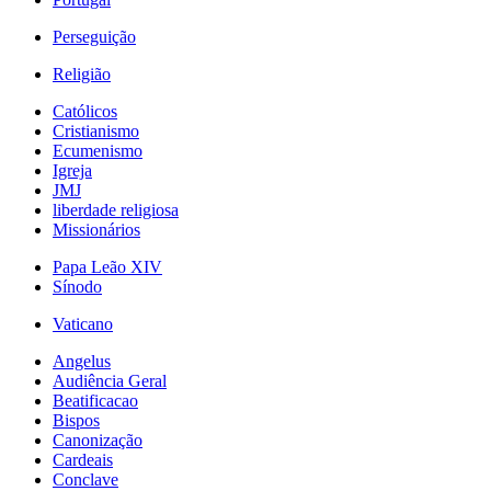
Perseguição
Religião
Católicos
Cristianismo
Ecumenismo
Igreja
JMJ
liberdade religiosa
Missionários
Papa Leão XIV
Sínodo
Vaticano
Angelus
Audiência Geral
Beatificacao
Bispos
Canonização
Cardeais
Conclave