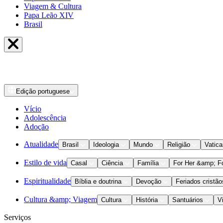
Viagem & Cultura
Papa Leão XIV
Brasil
Edição
portuguese
Vício
Adolescência
Adoção
Atualidade
Brasil
Ideologia
Mundo
Religião
Vatic
Estilo de vida
Casal
Ciência
Família
For Her &amp; F
Espiritualidade
Bíblia e doutrina
Devoção
Feriados cristão
Cultura &amp; Viagem
Cultura
História
Santuários
V
Serviços