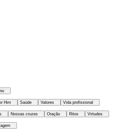
ano
or Him
Saúde
Valores
Vida profissional
s
Nossas cruzes
Oração
Ritos
Virtudes
iagem