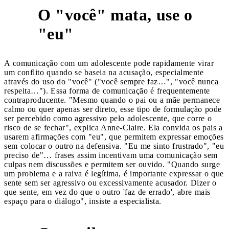
O "você" mata, use o
1
"eu"
A comunicação com um adolescente pode rapidamente virar
um conflito quando se baseia na acusação, especialmente
através do uso do "você" ("você sempre faz…", "você nunca
respeita…"). Essa forma de comunicação é frequentemente
contraproducente. "Mesmo quando o pai ou a mãe permanece
calmo ou quer apenas ser direto, esse tipo de formulação pode
ser percebido como agressivo pelo adolescente, que corre o
risco de se fechar", explica Anne-Claire. Ela convida os pais a
usarem afirmações com "eu", que permitem expressar emoções
sem colocar o outro na defensiva. "Eu me sinto frustrado", "eu
preciso de"… frases assim incentivam uma comunicação sem
culpas nem discussões e permitem ser ouvido. "Quando surge
um problema e a raiva é legítima, é importante expressar o que
sente sem ser agressivo ou excessivamente acusador. Dizer o
que sente, em vez do que o outro 'faz de errado', abre mais
espaço para o diálogo", insiste a especialista.