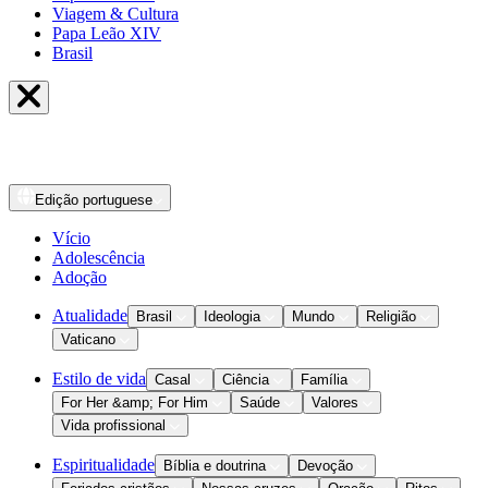
Viagem & Cultura
Papa Leão XIV
Brasil
Edição
portuguese
Vício
Adolescência
Adoção
Atualidade
Brasil
Ideologia
Mundo
Religião
Vaticano
Estilo de vida
Casal
Ciência
Família
For Her &amp; For Him
Saúde
Valores
Vida profissional
Espiritualidade
Bíblia e doutrina
Devoção