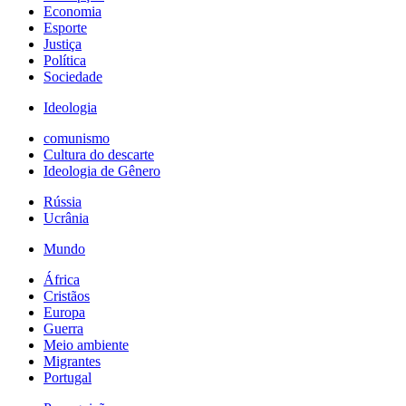
Economia
Esporte
Justiça
Política
Sociedade
Ideologia
comunismo
Cultura do descarte
Ideologia de Gênero
Rússia
Ucrânia
Mundo
África
Cristãos
Europa
Guerra
Meio ambiente
Migrantes
Portugal