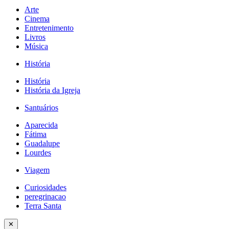
Arte
Cinema
Entretenimento
Livros
Música
História
História
História da Igreja
Santuários
Aparecida
Fátima
Guadalupe
Lourdes
Viagem
Curiosidades
peregrinacao
Terra Santa
✕