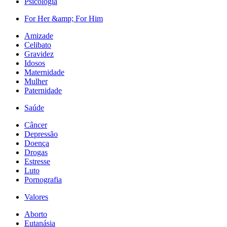
Psicologia
For Her &amp; For Him
Amizade
Celibato
Gravidez
Idosos
Maternidade
Mulher
Paternidade
Saúde
Câncer
Depressão
Doença
Drogas
Estresse
Luto
Pornografia
Valores
Aborto
Eutanásia