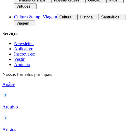
Feriados cristãos
Nossas cruzes
Oração
Ritos
Virtudes
Cultura &amp; Viagem
Cultura
História
Santuários
Viagem
Serviços
Newsletter
Aplicativo
Inscreva-se
Vestir
Anúncio
Nossos formatos principais
Análse
Arquivo
Artigos