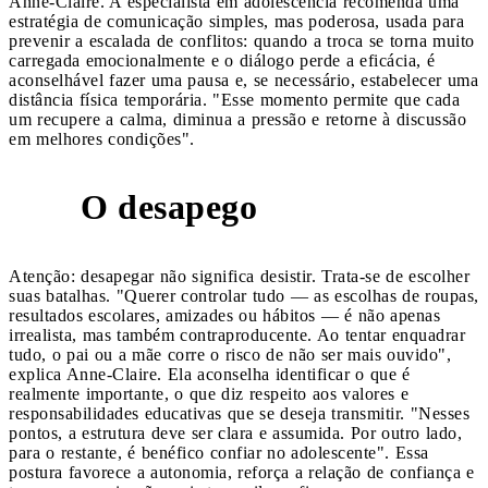
Anne-Claire. A especialista em adolescência recomenda uma
estratégia de comunicação simples, mas poderosa, usada para
prevenir a escalada de conflitos: quando a troca se torna muito
carregada emocionalmente e o diálogo perde a eficácia, é
aconselhável fazer uma pausa e, se necessário, estabelecer uma
distância física temporária. "Esse momento permite que cada
um recupere a calma, diminua a pressão e retorne à discussão
em melhores condições".
O desapego
4
Atenção: desapegar não significa desistir. Trata-se de escolher
suas batalhas. "Querer controlar tudo — as escolhas de roupas,
resultados escolares, amizades ou hábitos — é não apenas
irrealista, mas também contraproducente. Ao tentar enquadrar
tudo, o pai ou a mãe corre o risco de não ser mais ouvido",
explica Anne-Claire. Ela aconselha identificar o que é
realmente importante, o que diz respeito aos valores e
responsabilidades educativas que se deseja transmitir. "Nesses
pontos, a estrutura deve ser clara e assumida. Por outro lado,
para o restante, é benéfico confiar no adolescente". Essa
postura favorece a autonomia, reforça a relação de confiança e