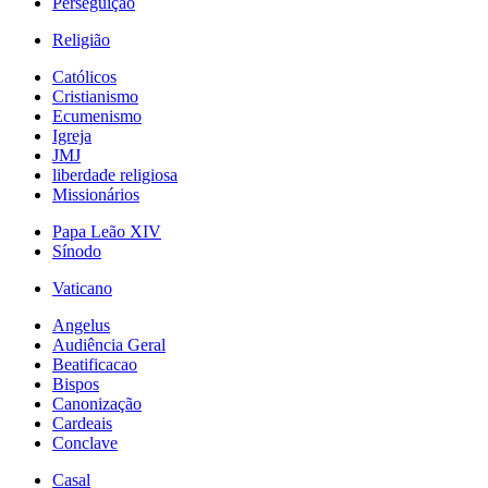
Perseguição
Religião
Católicos
Cristianismo
Ecumenismo
Igreja
JMJ
liberdade religiosa
Missionários
Papa Leão XIV
Sínodo
Vaticano
Angelus
Audiência Geral
Beatificacao
Bispos
Canonização
Cardeais
Conclave
Casal