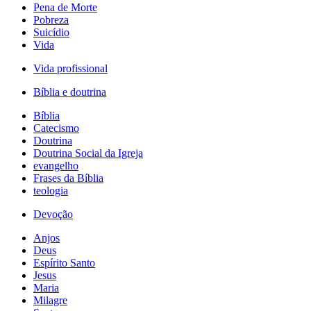
Pena de Morte
Pobreza
Suicídio
Vida
Vida profissional
Bíblia e doutrina
Bíblia
Catecismo
Doutrina
Doutrina Social da Igreja
evangelho
Frases da Bíblia
teologia
Devoção
Anjos
Deus
Espírito Santo
Jesus
Maria
Milagre