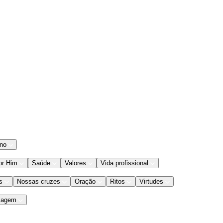
ano
or Him
Saúde
Valores
Vida profissional
s
Nossas cruzes
Oração
Ritos
Virtudes
iagem