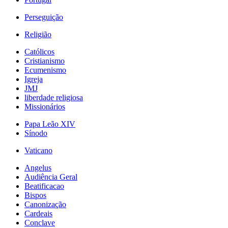
Perseguição
Religião
Católicos
Cristianismo
Ecumenismo
Igreja
JMJ
liberdade religiosa
Missionários
Papa Leão XIV
Sínodo
Vaticano
Angelus
Audiência Geral
Beatificacao
Bispos
Canonização
Cardeais
Conclave