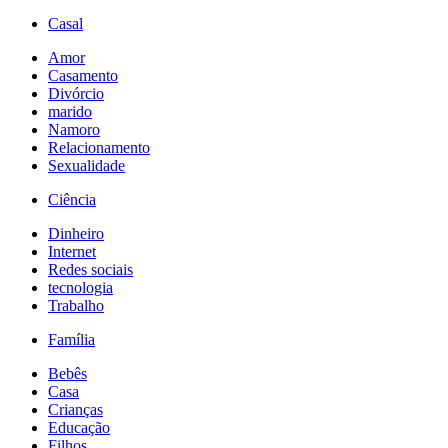
Casal
Amor
Casamento
Divórcio
marido
Namoro
Relacionamento
Sexualidade
Ciência
Dinheiro
Internet
Redes sociais
tecnologia
Trabalho
Família
Bebês
Casa
Crianças
Educação
Filhos