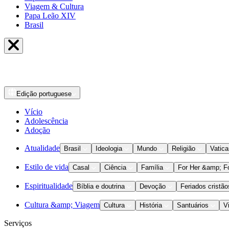
Viagem & Cultura
Papa Leão XIV
Brasil
Edição
portuguese
Vício
Adolescência
Adoção
Atualidade
Brasil
Ideologia
Mundo
Religião
Vatic
Estilo de vida
Casal
Ciência
Família
For Her &amp; F
Espiritualidade
Bíblia e doutrina
Devoção
Feriados cristão
Cultura &amp; Viagem
Cultura
História
Santuários
V
Serviços