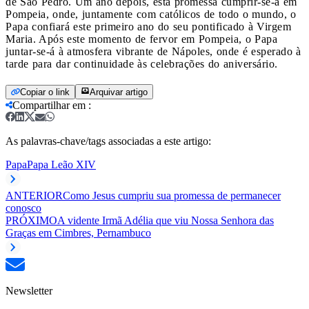
de São Pedro. Um ano depois, esta promessa cumprir-se-á em
Pompeia, onde, juntamente com católicos de todo o mundo, o
Papa confiará este primeiro ano do seu pontificado à Virgem
Maria. Após este momento de fervor em Pompeia, o Papa
juntar-se-á à atmosfera vibrante de Nápoles, onde é esperado à
tarde para dar continuidade às celebrações do aniversário.
Copiar o link
Arquivar artigo
Compartilhar em
:
As palavras-chave/tags associadas a este artigo:
Papa
Papa Leão XIV
ANTERIOR
Como Jesus cumpriu sua promessa de permanecer
conosco
PRÓXIMO
A vidente Irmã Adélia que viu Nossa Senhora das
Graças em Cimbres, Pernambuco
Newsletter