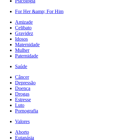
Psicologia
For Her &amp; For Him
Amizade
Celibato
Gravidez
Idosos
Maternidade
Mulher
Paternidade
Saúde
Câncer
Depressão
Doença
Drogas
Estresse
Luto
Pornografia
Valores
Aborto
Eutanásia