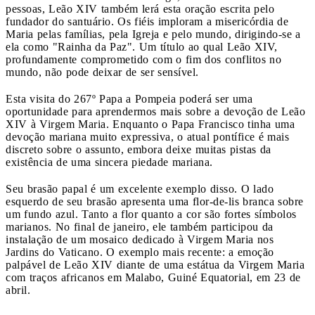
pessoas, Leão XIV também lerá esta oração escrita pelo
fundador do santuário. Os fiéis imploram a misericórdia de
Maria pelas famílias, pela Igreja e pelo mundo, dirigindo-se a
ela como "Rainha da Paz". Um título ao qual Leão XIV,
profundamente comprometido com o fim dos conflitos no
mundo, não pode deixar de ser sensível.
Esta visita do 267º Papa a Pompeia poderá ser uma
oportunidade para aprendermos mais sobre a devoção de Leão
XIV à Virgem Maria. Enquanto o Papa Francisco tinha uma
devoção mariana muito expressiva, o atual pontífice é mais
discreto sobre o assunto, embora deixe muitas pistas da
existência de uma sincera piedade mariana.
Seu brasão papal é um excelente exemplo disso. O lado
esquerdo de seu brasão apresenta uma flor-de-lis branca sobre
um fundo azul. Tanto a flor quanto a cor são fortes símbolos
marianos. No final de janeiro, ele também participou da
instalação de um mosaico dedicado à Virgem Maria nos
Jardins do Vaticano. O exemplo mais recente: a emoção
palpável de Leão XIV diante de uma estátua da Virgem Maria
com traços africanos em Malabo, Guiné Equatorial, em 23 de
abril.