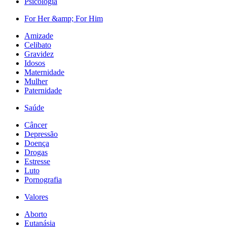
Psicologia
For Her &amp; For Him
Amizade
Celibato
Gravidez
Idosos
Maternidade
Mulher
Paternidade
Saúde
Câncer
Depressão
Doença
Drogas
Estresse
Luto
Pornografia
Valores
Aborto
Eutanásia