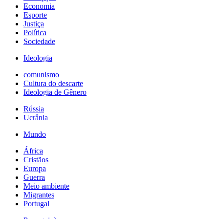
Economia
Esporte
Justiça
Política
Sociedade
Ideologia
comunismo
Cultura do descarte
Ideologia de Gênero
Rússia
Ucrânia
Mundo
África
Cristãos
Europa
Guerra
Meio ambiente
Migrantes
Portugal