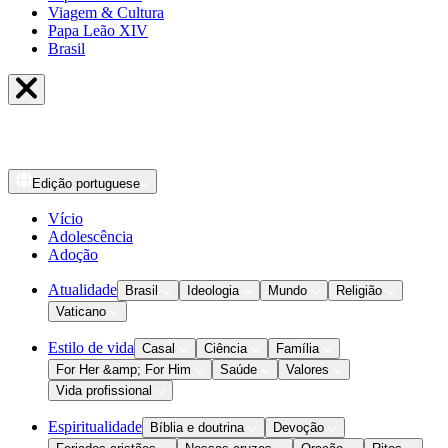
Viagem & Cultura
Papa Leão XIV
Brasil
Edição
portuguese
Vício
Adolescência
Adoção
Atualidade
Brasil
Ideologia
Mundo
Religião
Vaticano
Estilo de vida
Casal
Ciência
Família
For Her &amp; For Him
Saúde
Valores
Vida profissional
Espiritualidade
Bíblia e doutrina
Devoção