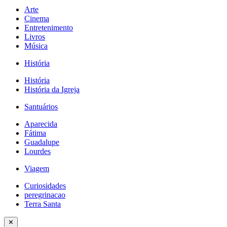
Arte
Cinema
Entretenimento
Livros
Música
História
História
História da Igreja
Santuários
Aparecida
Fátima
Guadalupe
Lourdes
Viagem
Curiosidades
peregrinacao
Terra Santa
✕