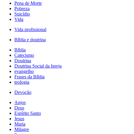
Pena de Morte
Pobreza
Suicídio
Vida
Vida profissional
Bíblia e doutrina
Bíblia
Catecismo
Doutrina
Doutrina Social da Igreja
evangelho
Frases da Bíblia
teologia
Devoção
Anjos
Deus
Espírito Santo
Jesus
Maria
Milagre