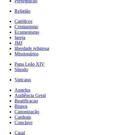
Perseguição
Religião
Católicos
Cristianismo
Ecumenismo
Igreja
JMJ
liberdade religiosa
Missionários
Papa Leão XIV
Sínodo
Vaticano
Angelus
Audiência Geral
Beatificacao
Bispos
Canonização
Cardeais
Conclave
Casal