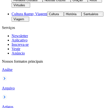
Feriados cristãos
Nossas cruzes
Oração
Ritos
Virtudes
Cultura &amp; Viagem
Cultura
História
Santuários
Viagem
Serviços
Newsletter
Aplicativo
Inscreva-se
Vestir
Anúncio
Nossos formatos principais
Análse
Arquivo
Artigos