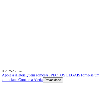
© 2025 Aleteia
Apoie a Aleteia
Quem somos
ASPECTOS LEGAIS
Torne-se um
anunciante
Contate a Aletia
Privacidade