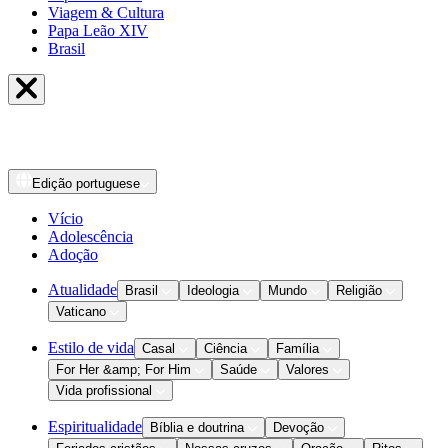
Viagem & Cultura
Papa Leão XIV
Brasil
Edição
portuguese
Vício
Adolescência
Adoção
Atualidade
Brasil
Ideologia
Mundo
Religião
Vaticano
Estilo de vida
Casal
Ciência
Família
For Her &amp; For Him
Saúde
Valores
Vida profissional
Espiritualidade
Bíblia e doutrina
Devoção