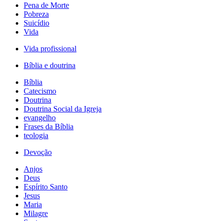
Pena de Morte
Pobreza
Suicídio
Vida
Vida profissional
Bíblia e doutrina
Bíblia
Catecismo
Doutrina
Doutrina Social da Igreja
evangelho
Frases da Bíblia
teologia
Devoção
Anjos
Deus
Espírito Santo
Jesus
Maria
Milagre