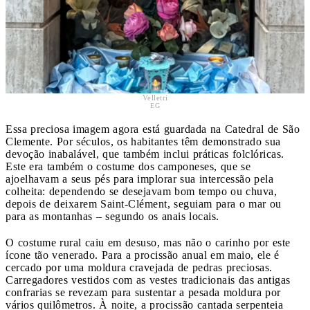
Velletri
EG
Essa preciosa imagem agora está guardada na Catedral de São
Clemente. Por séculos, os habitantes têm demonstrado sua
devoção inabalável, que também inclui práticas folclóricas.
Este era também o costume dos camponeses, que se
ajoelhavam a seus pés para implorar sua intercessão pela
colheita: dependendo se desejavam bom tempo ou chuva,
depois de deixarem Saint-Clément, seguiam para o mar ou
para as montanhas – segundo os anais locais.
O costume rural caiu em desuso, mas não o carinho por este
ícone tão venerado. Para a procissão anual em maio, ele é
cercado por uma moldura cravejada de pedras preciosas.
Carregadores vestidos com as vestes tradicionais das antigas
confrarias se revezam para sustentar a pesada moldura por
vários quilômetros. À noite, a procissão cantada serpenteia