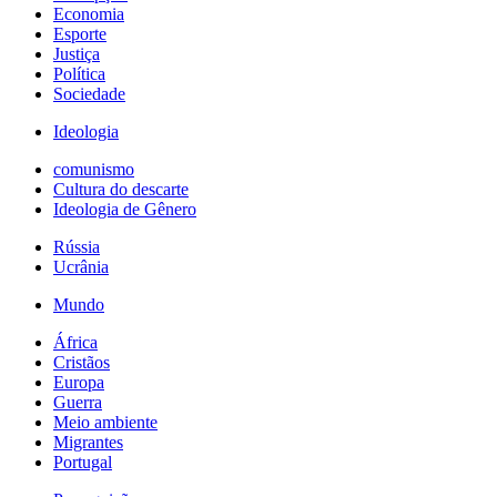
Economia
Esporte
Justiça
Política
Sociedade
Ideologia
comunismo
Cultura do descarte
Ideologia de Gênero
Rússia
Ucrânia
Mundo
África
Cristãos
Europa
Guerra
Meio ambiente
Migrantes
Portugal