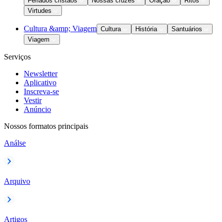
Feriados cristãos
Nossas cruzes
Oração
Ritos
Virtudes
Cultura &amp; Viagem
Cultura
História
Santuários
Viagem
Serviços
Newsletter
Aplicativo
Inscreva-se
Vestir
Anúncio
Nossos formatos principais
Análse
Arquivo
Artigos