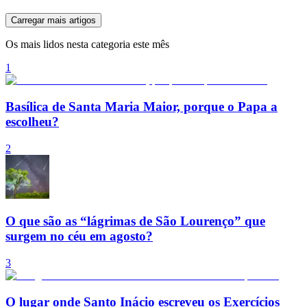
Carregar mais artigos
Os mais lidos nesta categoria este mês
1
Basílica de Santa Maria Maior, porque o Papa a
escolheu?
2
O que são as “lágrimas de São Lourenço” que
surgem no céu em agosto?
3
O lugar onde Santo Inácio escreveu os Exercícios