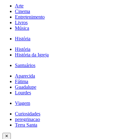
Arte
Cinema
Entretenimento
Livros
Música
História
História
História da Igreja
Santuários
Aparecida
Fátima
Guadalupe
Lourdes
Viagem
Curiosidades
peregrinacao
Terra Santa
✕