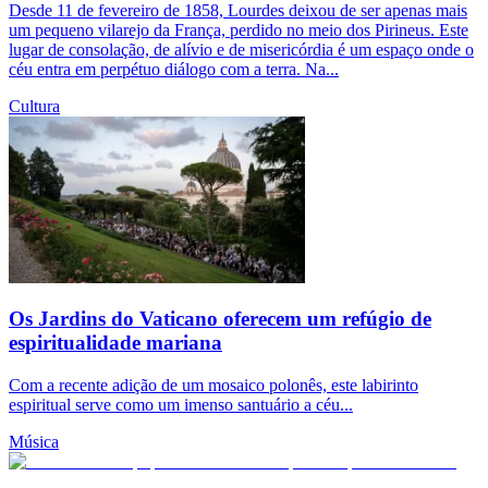
Desde 11 de fevereiro de 1858, Lourdes deixou de ser apenas mais
um pequeno vilarejo da França, perdido no meio dos Pirineus. Este
lugar de consolação, de alívio e de misericórdia é um espaço onde o
céu entra em perpétuo diálogo com a terra. Na...
Cultura
Os Jardins do Vaticano oferecem um refúgio de
espiritualidade mariana
Com a recente adição de um mosaico polonês, este labirinto
espiritual serve como um imenso santuário a céu...
Música