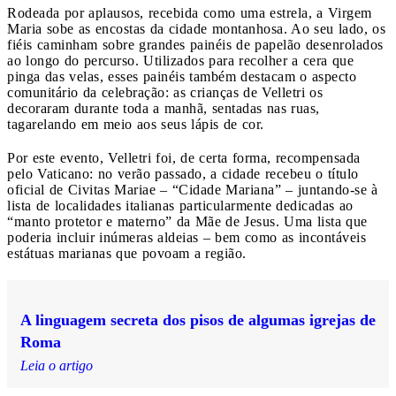
Rodeada por aplausos, recebida como uma estrela, a Virgem
Maria sobe as encostas da cidade montanhosa. Ao seu lado, os
fiéis caminham sobre grandes painéis de papelão desenrolados
ao longo do percurso. Utilizados para recolher a cera que
pinga das velas, esses painéis também destacam o aspecto
comunitário da celebração: as crianças de Velletri os
decoraram durante toda a manhã, sentadas nas ruas,
tagarelando em meio aos seus lápis de cor.
Por este evento, Velletri foi, de certa forma, recompensada
pelo Vaticano: no verão passado, a cidade recebeu o título
oficial de Civitas Mariae – “Cidade Mariana” – juntando-se à
lista de localidades italianas particularmente dedicadas ao
“manto protetor e materno” da Mãe de Jesus. Uma lista que
poderia incluir inúmeras aldeias – bem como as incontáveis ​​
estátuas marianas que povoam a região.
A linguagem secreta dos pisos de algumas igrejas de
Roma
Leia o artigo