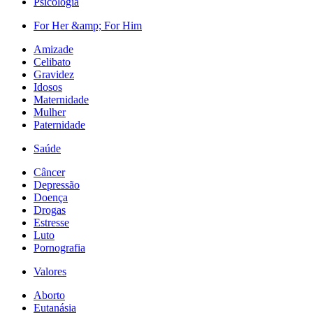
Psicologia
For Her &amp; For Him
Amizade
Celibato
Gravidez
Idosos
Maternidade
Mulher
Paternidade
Saúde
Câncer
Depressão
Doença
Drogas
Estresse
Luto
Pornografia
Valores
Aborto
Eutanásia