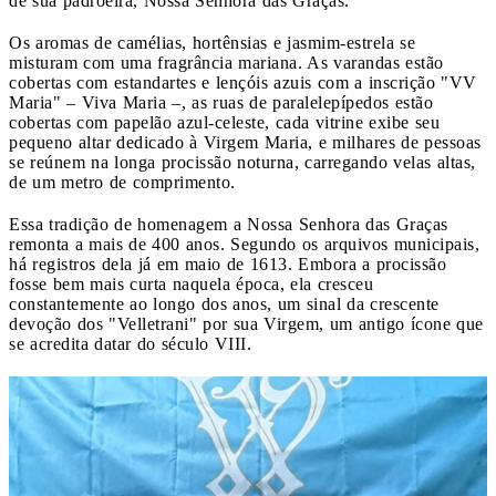
de sua padroeira, Nossa Senhora das Graças.
Os aromas de camélias, hortênsias e jasmim-estrela se
misturam com uma fragrância mariana. As varandas estão
cobertas com estandartes e lençóis azuis com a inscrição "VV
Maria" – Viva Maria –, as ruas de paralelepípedos estão
cobertas com papelão azul-celeste, cada vitrine exibe seu
pequeno altar dedicado à Virgem Maria, e milhares de pessoas
se reúnem na longa procissão noturna, carregando velas altas,
de um metro de comprimento.
Essa tradição de homenagem a Nossa Senhora das Graças
remonta a mais de 400 anos. Segundo os arquivos municipais,
há registros dela já em maio de 1613. Embora a procissão
fosse bem mais curta naquela época, ela cresceu
constantemente ao longo dos anos, um sinal da crescente
devoção dos "Velletrani" por sua Virgem, um antigo ícone que
se acredita datar do século VIII.