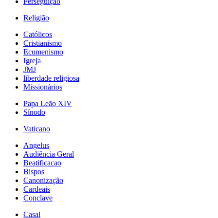
Perseguição
Religião
Católicos
Cristianismo
Ecumenismo
Igreja
JMJ
liberdade religiosa
Missionários
Papa Leão XIV
Sínodo
Vaticano
Angelus
Audiência Geral
Beatificacao
Bispos
Canonização
Cardeais
Conclave
Casal