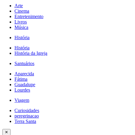
Arte
Cinema
Entretenimento
Livros
Música
História
História
História da Igreja
Santuários
Aparecida
Fátima
Guadalupe
Lourdes
Viagem
Curiosidades
peregrinacao
Terra Santa
✕