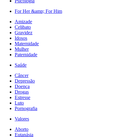
Psicologia
For Her &amp; For Him
Amizade
Celibato
Gravidez
Idosos
Maternidade
Mulher
Paternidade
Saúde
Câncer
Depressão
Doença
Drogas
Estresse
Luto
Pornografia
Valores
Aborto
Eutanásia