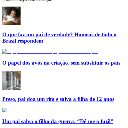
O que faz um pai de verdade? Homens de todo o
Brasil respondem
O papel dos avós na criação, sem substituir os pais
Preso, pai doa um rim e salva a filha de 12 anos
Um pai salva o filho da guerra: “Dê-me o fuzil”