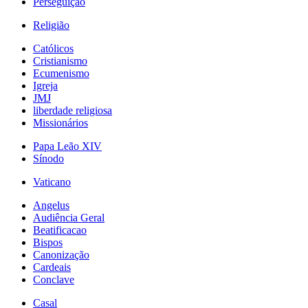
Perseguição
Religião
Católicos
Cristianismo
Ecumenismo
Igreja
JMJ
liberdade religiosa
Missionários
Papa Leão XIV
Sínodo
Vaticano
Angelus
Audiência Geral
Beatificacao
Bispos
Canonização
Cardeais
Conclave
Casal