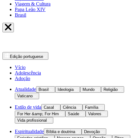
Viagem & Cultura
Papa Leão XIV
Brasil
Edição
portuguese
Vício
Adolescência
Adoção
Atualidade
Brasil
Ideologia
Mundo
Religião
Vaticano
Estilo de vida
Casal
Ciência
Família
For Her &amp; For Him
Saúde
Valores
Vida profissional
Espiritualidade
Bíblia e doutrina
Devoção