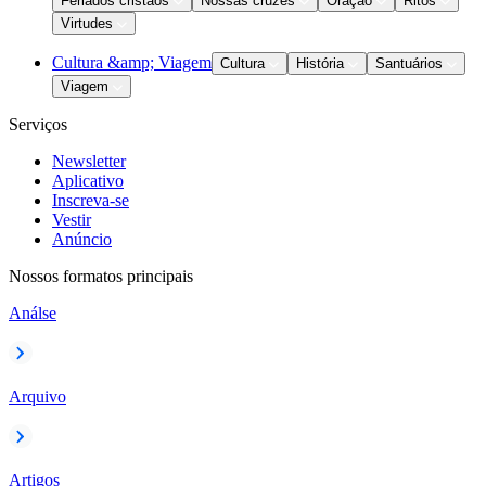
Feriados cristãos
Nossas cruzes
Oração
Ritos
Virtudes
Cultura &amp; Viagem
Cultura
História
Santuários
Viagem
Serviços
Newsletter
Aplicativo
Inscreva-se
Vestir
Anúncio
Nossos formatos principais
Análse
Arquivo
Artigos