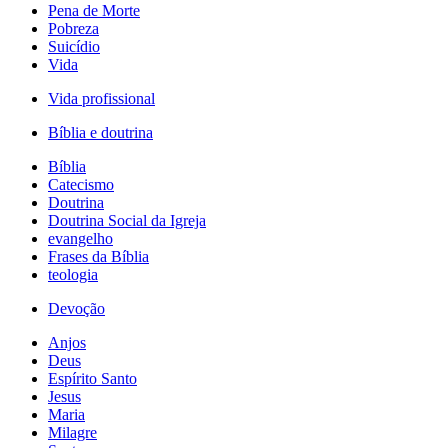
Pena de Morte
Pobreza
Suicídio
Vida
Vida profissional
Bíblia e doutrina
Bíblia
Catecismo
Doutrina
Doutrina Social da Igreja
evangelho
Frases da Bíblia
teologia
Devoção
Anjos
Deus
Espírito Santo
Jesus
Maria
Milagre