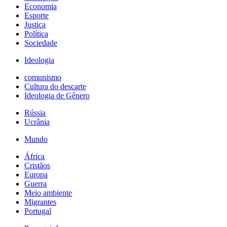
Economia
Esporte
Justiça
Política
Sociedade
Ideologia
comunismo
Cultura do descarte
Ideologia de Gênero
Rússia
Ucrânia
Mundo
África
Cristãos
Europa
Guerra
Meio ambiente
Migrantes
Portugal