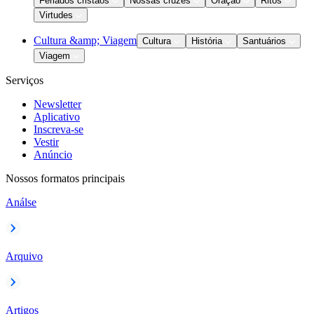
Feriados cristãos
Nossas cruzes
Oração
Ritos
Virtudes
Cultura &amp; Viagem
Cultura
História
Santuários
Viagem
Serviços
Newsletter
Aplicativo
Inscreva-se
Vestir
Anúncio
Nossos formatos principais
Análse
Arquivo
Artigos