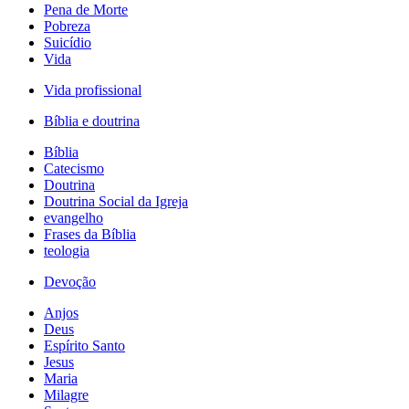
Pena de Morte
Pobreza
Suicídio
Vida
Vida profissional
Bíblia e doutrina
Bíblia
Catecismo
Doutrina
Doutrina Social da Igreja
evangelho
Frases da Bíblia
teologia
Devoção
Anjos
Deus
Espírito Santo
Jesus
Maria
Milagre