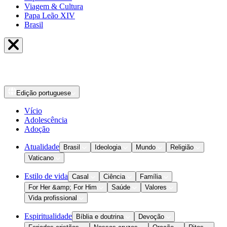
Viagem & Cultura
Papa Leão XIV
Brasil
Edição
portuguese
Vício
Adolescência
Adoção
Atualidade
Brasil
Ideologia
Mundo
Religião
Vaticano
Estilo de vida
Casal
Ciência
Família
For Her &amp; For Him
Saúde
Valores
Vida profissional
Espiritualidade
Bíblia e doutrina
Devoção