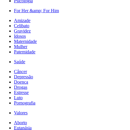
Psicologia
For Her &amp; For Him
Amizade
Celibato
Gravidez
Idosos
Maternidade
Mulher
Paternidade
Saúde
Câncer
Depressão
Doença
Drogas
Estresse
Luto
Pornografia
Valores
Aborto
Eutanásia