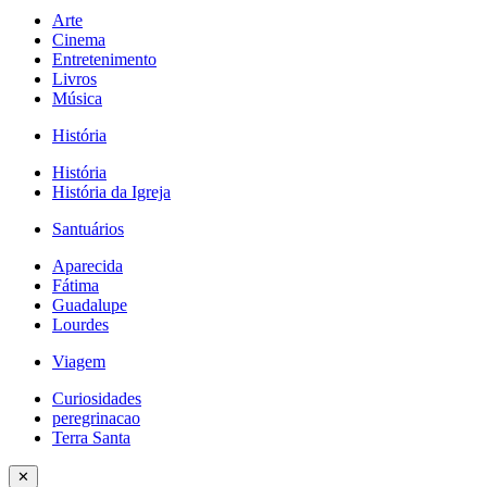
Arte
Cinema
Entretenimento
Livros
Música
História
História
História da Igreja
Santuários
Aparecida
Fátima
Guadalupe
Lourdes
Viagem
Curiosidades
peregrinacao
Terra Santa
✕