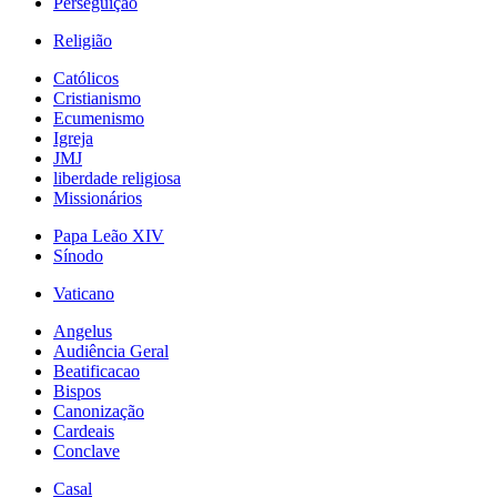
Perseguição
Religião
Católicos
Cristianismo
Ecumenismo
Igreja
JMJ
liberdade religiosa
Missionários
Papa Leão XIV
Sínodo
Vaticano
Angelus
Audiência Geral
Beatificacao
Bispos
Canonização
Cardeais
Conclave
Casal