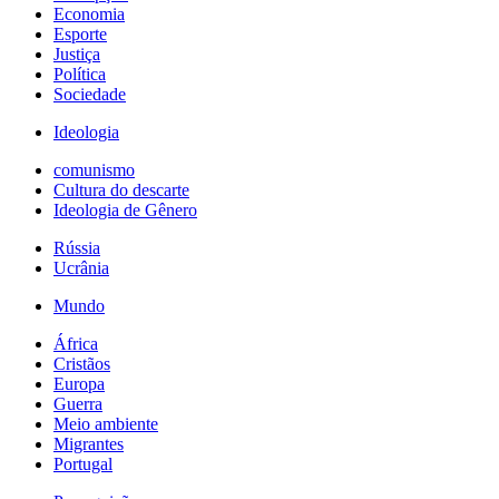
Economia
Esporte
Justiça
Política
Sociedade
Ideologia
comunismo
Cultura do descarte
Ideologia de Gênero
Rússia
Ucrânia
Mundo
África
Cristãos
Europa
Guerra
Meio ambiente
Migrantes
Portugal