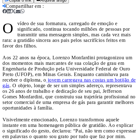
Copiar o link
Arquivar artigo
Compartilhar em
:
O
vídeo de sua formatura, carregado de emoção e
significado, continua tocando milhões de pessoas por
transmitir uma mensagem simples, mas cada vez mais
rara: a gratidão sincera aos pais pelos sacrifícios feitos em
favor dos filhos.
Aos 22 anos na época, Lorenzo Monfardini protagonizou um
dos momentos mais marcantes de sua colação de grau em
Engenharia de Produção pela Universidade Federal de Ouro
Preto (UFOP), em Minas Gerais. Enquanto caminhava para
receber o diploma, o
jovem carregava nas costas um botijão de
gás
. O objeto, longe de ser um simples adereço, representava
os 26 anos de trabalho e dedicação de seu pai, Jefferson
Gomes Monfardini, que construiu sua trajetória profissional no
setor comercial de uma empresa de gás para garantir melhores
oportunidades à família.
Visivelmente emocionado, Lorenzo transformou aquele
instante em uma homenagem pública de gratidão. Ao explicar
o significado do gesto, declarou: “Pai, não tem como expressar
em palavras o quanto sou grato por tudo que faz por mim.